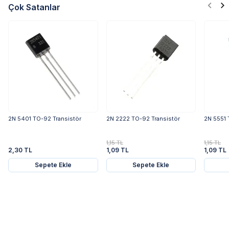
Çok Satanlar
2N 5401 TO-92 Transistör
2N 2222 TO-92 Transistör
2N 5551 
1,15 TL
1,15 TL
2,30 TL
1,09 TL
1,09 TL
Sepete Ekle
Sepete Ekle