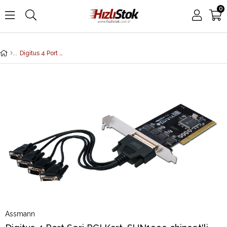
0
Digitus 4 Port Seri PCI Kart, SUN1999 chipset'li
Assmann