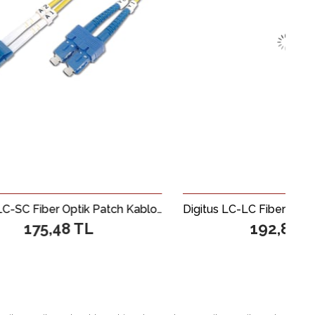
Digitus LC-SC Fiber Optik Patch Kablo, 3 metre, Singlemode, Duplex, 09/125
Digitus LC-LC Fiber Optik Patch Kablo, 2 metre, Singlemode, Duplex
 TL
192,87 TL