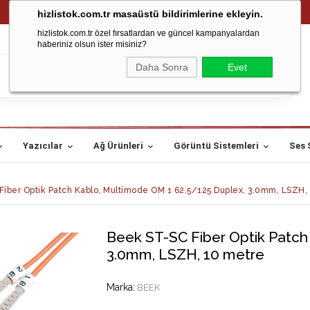
hizlistok.com.tr masaüstü bildirimlerine ekleyin.
hizlistok.com.tr özel fırsatlardan ve güncel kampanyalardan
haberiniz olsun ister misiniz?
Daha Sonra
Evet
Yazıcılar
Ağ Ürünleri
Görüntü Sistemleri
Ses 
iber Optik Patch Kablo, Multimode OM 1 62.5/125 Duplex, 3.0mm, LSZH,
Beek ST-SC Fiber Optik Patch
3.0mm, LSZH, 10 metre
Marka
:
BEEK