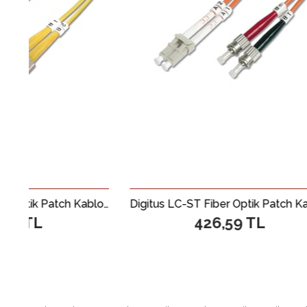
Digitus LC-ST Fiber Optik Patch Kablo, 3 metre, Singlemode, Duplex, 09/125
Digitus LC-ST Fiber Optik Patch Kablo, 2 metre, Multimode, Duplex, 62.5/125
426,59 TL