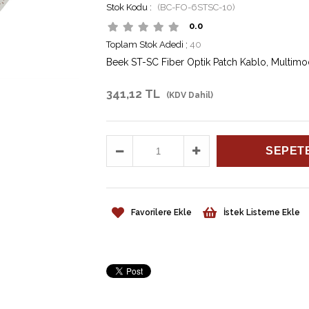
(BC-FO-6STSC-10)
0.0
Toplam Stok Adedi
:
40
Beek ST-SC Fiber Optik Patch Kablo, Multim
341,12 TL
(KDV Dahil)
Favorilere Ekle
İstek Listeme Ekle