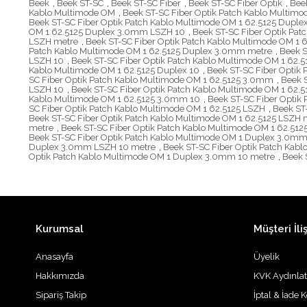
Beek
,
Beek ST-SC
,
Beek ST-SC Fiber
,
Beek ST-SC Fiber Optik
,
Beek
Kablo Multimode OM
,
Beek ST-SC Fiber Optik Patch Kablo Multimo
Beek ST-SC Fiber Optik Patch Kablo Multimode OM 1 62.5125 Dupl
OM 1 62.5125 Duplex 3.0mm LSZH 10
,
Beek ST-SC Fiber Optik Pa
LSZH metre
,
Beek ST-SC Fiber Optik Patch Kablo Multimode OM 1
Patch Kablo Multimode OM 1 62.5125 Duplex 3.0mm metre
,
Beek S
LSZH 10
,
Beek ST-SC Fiber Optik Patch Kablo Multimode OM 1 62.
Kablo Multimode OM 1 62.5125 Duplex 10
,
Beek ST-SC Fiber Optik
SC Fiber Optik Patch Kablo Multimode OM 1 62.5125 3.0mm
,
Beek 
LSZH 10
,
Beek ST-SC Fiber Optik Patch Kablo Multimode OM 1 62
Kablo Multimode OM 1 62.5125 3.0mm 10
,
Beek ST-SC Fiber Optik
SC Fiber Optik Patch Kablo Multimode OM 1 62.5125 LSZH
,
Beek ST
Beek ST-SC Fiber Optik Patch Kablo Multimode OM 1 62.5125 LSZH 
metre
,
Beek ST-SC Fiber Optik Patch Kablo Multimode OM 1 62.512
Beek ST-SC Fiber Optik Patch Kablo Multimode OM 1 Duplex 3.0m
Duplex 3.0mm LSZH 10 metre
,
Beek ST-SC Fiber Optik Patch Ka
Optik Patch Kablo Multimode OM 1 Duplex 3.0mm 10 metre
,
Beek 
Kurumsal
Müşteri İliş
Anasayfa
Üyelik
Hakkımızda
KVK Aydınla
Sipariş Takip
İptal & İade K