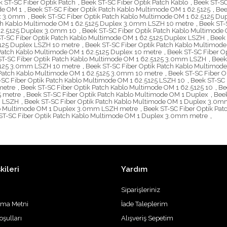
 ST-SC Fiber Optik Patch
,
Beek ST-SC Fiber Optik Patch Kablo
,
Beek ST-SC
de OM 1
,
Beek ST-SC Fiber Optik Patch Kablo Multimode OM 1 62.5125
,
Bee
ex 3.0mm
,
Beek ST-SC Fiber Optik Patch Kablo Multimode OM 1 62.5125 
tch Kablo Multimode OM 1 62.5125 Duplex 3.0mm LSZH 10 metre
,
Beek ST-
 62.5125 Duplex 3.0mm 10
,
Beek ST-SC Fiber Optik Patch Kablo Multimode
T-SC Fiber Optik Patch Kablo Multimode OM 1 62.5125 Duplex LSZH
,
Beek 
5125 Duplex LSZH 10 metre
,
Beek ST-SC Fiber Optik Patch Kablo Multimod
 Patch Kablo Multimode OM 1 62.5125 Duplex 10 metre
,
Beek ST-SC Fiber O
ST-SC Fiber Optik Patch Kablo Multimode OM 1 62.5125 3.0mm LSZH
,
Beek
.5125 3.0mm LSZH 10 metre
,
Beek ST-SC Fiber Optik Patch Kablo Multimo
 Patch Kablo Multimode OM 1 62.5125 3.0mm 10 metre
,
Beek ST-SC Fiber 
-SC Fiber Optik Patch Kablo Multimode OM 1 62.5125 LSZH 10
,
Beek ST-SC 
metre
,
Beek ST-SC Fiber Optik Patch Kablo Multimode OM 1 62.5125 10
,
Be
5 metre
,
Beek ST-SC Fiber Optik Patch Kablo Multimode OM 1 Duplex
,
Bee
m LSZH
,
Beek ST-SC Fiber Optik Patch Kablo Multimode OM 1 Duplex 3.0
blo Multimode OM 1 Duplex 3.0mm LSZH metre
,
Beek ST-SC Fiber Optik Pa
ST-SC Fiber Optik Patch Kablo Multimode OM 1 Duplex 3.0mm metre
,
kileri
Yardım
Siparişleriniz
tma Metni
İade Taleplerim
oşulları
Alışveriş Sepetim