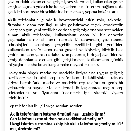
çözünürlüklü ekranları ve gelişmiş ses sistemleri, kullanıcıları görsel
ve işitsel açıdan yüksek kalite sağlarken, hızlı internet bağlantısı da
içerikleri sorunsuz bir şekilde indirme ve akış yapma imkânı tanır.
Akıllı telefonların gündelik hayatımızdaki etkin rolü, teknoloji
firmalarını daha yenilikçi ürünler geliştirmeye teşvik etmektedir.
Her geçen gün yeni özellikler ve daha gelişmiş donanım seçenekleri
sunan akıllı telefonlar, kullanıcıların daha iyi bir deneyim
yaşamalarına olanak tanır. Parmak izi tarayıcıları, yüz tanıma
teknolojileri, artırılmış gerçeklik özellikleri gibi yenilikler,
kullanıcıların telefonlarını daha güvenli ve kişiselleştirilebilir hale
getirir. Bunların yanı sıra daha uzun pil ömrü, hızlı şarj özellikleri ve
geniş depolama alanları gibi geliştirmeler, kullanıcıların günlük
ihtiyaçlarını daha kolay karşılamalarına yardımcı olur.
Dolayısıyla birçok marka ve modelde ihtiyacınıza uygun gelişmiş
özelliklere sahip akıllı cep telefonlarını bulabilirsiniz. HızlıStok
sizlere birçok farklı marka ve modelde cep telefonunu geniş bir
yelpazede sunuyor. Siz de kendi ihtiyaçlarınıza uygun cep
telefonlarını ve fiyatlarını incelemek için sitemizi ziyaret
edebilirsiniz.
Cep telefonları ile ilgili sıkça sorulan sorular:
Akıllı telefonların batarya ömrünü nasıl uzatabilirim?
Cep telefonu satın alırken nelere dikkat etmeliyim?
Hangi işletim sistemine sahip bir akıllı telefon seçmeliyim: iOS
mu, Android mi?