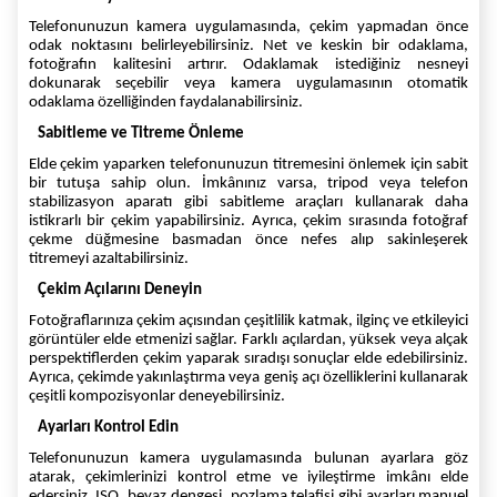
Telefonunuzun kamera uygulamasında, çekim yapmadan önce
odak noktasını belirleyebilirsiniz. Net ve keskin bir odaklama,
fotoğrafın kalitesini artırır. Odaklamak istediğiniz nesneyi
dokunarak seçebilir veya kamera uygulamasının otomatik
odaklama özelliğinden faydalanabilirsiniz.
Sabitleme ve Titreme Önleme
Elde çekim yaparken telefonunuzun titremesini önlemek için sabit
bir tutuşa sahip olun. İmkânınız varsa, tripod veya telefon
stabilizasyon aparatı gibi sabitleme araçları kullanarak daha
istikrarlı bir çekim yapabilirsiniz. Ayrıca, çekim sırasında fotoğraf
çekme düğmesine basmadan önce nefes alıp sakinleşerek
titremeyi azaltabilirsiniz.
Çekim Açılarını Deneyin
Fotoğraflarınıza çekim açısından çeşitlilik katmak, ilginç ve etkileyici
görüntüler elde etmenizi sağlar. Farklı açılardan, yüksek veya alçak
perspektiflerden çekim yaparak sıradışı sonuçlar elde edebilirsiniz.
Ayrıca, çekimde yakınlaştırma veya geniş açı özelliklerini kullanarak
çeşitli kompozisyonlar deneyebilirsiniz.
Ayarları Kontrol Edin
Telefonunuzun kamera uygulamasında bulunan ayarlara göz
atarak, çekimlerinizi kontrol etme ve iyileştirme imkânı elde
edersiniz. ISO, beyaz dengesi, pozlama telafisi gibi ayarları manuel