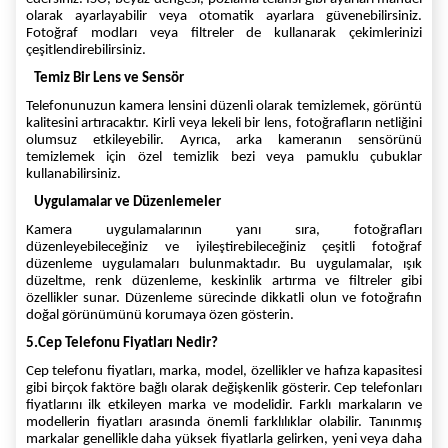
olarak ayarlayabilir veya otomatik ayarlara güvenebilirsiniz.
Fotoğraf modları veya filtreler de kullanarak çekimlerinizi
çeşitlendirebilirsiniz.
Temiz Bir Lens ve Sensör
Telefonunuzun kamera lensini düzenli olarak temizlemek, görüntü
kalitesini artıracaktır. Kirli veya lekeli bir lens, fotoğrafların netliğini
olumsuz etkileyebilir. Ayrıca, arka kameranın sensörünü
temizlemek için özel temizlik bezi veya pamuklu çubuklar
kullanabilirsiniz.
Uygulamalar ve Düzenlemeler
Kamera uygulamalarının yanı sıra, fotoğrafları
düzenleyebileceğiniz ve iyileştirebileceğiniz çeşitli fotoğraf
düzenleme uygulamaları bulunmaktadır. Bu uygulamalar, ışık
düzeltme, renk düzenleme, keskinlik artırma ve filtreler gibi
özellikler sunar. Düzenleme sürecinde dikkatli olun ve fotoğrafın
doğal görünümünü korumaya özen gösterin.
5.Cep Telefonu Fiyatları Nedir?
Cep telefonu fiyatları, marka, model, özellikler ve hafıza kapasitesi
gibi birçok faktöre bağlı olarak değişkenlik gösterir. Cep telefonları
fiyatlarını ilk etkileyen marka ve modelidir. Farklı markaların ve
modellerin fiyatları arasında önemli farklılıklar olabilir. Tanınmış
markalar genellikle daha yüksek fiyatlarla gelirken, yeni veya daha