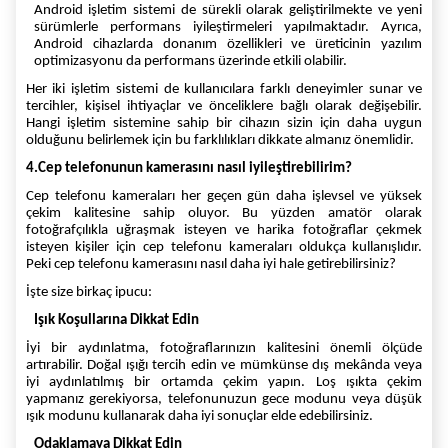
Android işletim sistemi de sürekli olarak geliştirilmekte ve yeni
sürümlerle performans iyileştirmeleri yapılmaktadır. Ayrıca,
Android cihazlarda donanım özellikleri ve üreticinin yazılım
optimizasyonu da performans üzerinde etkili olabilir.
Her iki işletim sistemi de kullanıcılara farklı deneyimler sunar ve
tercihler, kişisel ihtiyaçlar ve önceliklere bağlı olarak değişebilir.
Hangi işletim sistemine sahip bir cihazın sizin için daha uygun
olduğunu belirlemek için bu farklılıkları dikkate almanız önemlidir.
4.Cep telefonunun kamerasını nasıl iyileştirebilirim?
Cep telefonu kameraları her geçen gün daha işlevsel ve yüksek
çekim kalitesine sahip oluyor. Bu yüzden amatör olarak
fotoğrafçılıkla uğraşmak isteyen ve harika fotoğraflar çekmek
isteyen kişiler için cep telefonu kameraları oldukça kullanışlıdır.
Peki cep telefonu kamerasını nasıl daha iyi hale getirebilirsiniz?
İşte size birkaç ipucu:
Işık Koşullarına Dikkat Edin
İyi bir aydınlatma, fotoğraflarınızın kalitesini önemli ölçüde
artırabilir. Doğal ışığı tercih edin ve mümkünse dış mekânda veya
iyi aydınlatılmış bir ortamda çekim yapın. Loş ışıkta çekim
yapmanız gerekiyorsa, telefonunuzun gece modunu veya düşük
ışık modunu kullanarak daha iyi sonuçlar elde edebilirsiniz.
Odaklamaya Dikkat Edin