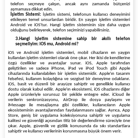
telefon seçmeye çalışın, ancak aynı zamanda bütçenizi
aşmamaya dikkat edin.
İşletim Sistemi:
İşletim sistemi, telefonun kullanıcı deneyimini
etkileyen temel unsurlardan biridir. En yaygın işletim sistemleri
Android ve iOS'tur. Hangi işletim sisteminin size daha uygun
olduğunu belirleyerek, telefon seçiminizi yapabilirsiniz.
3.Hangi işletim sistemine sahip bir akıllı telefon
seçmeliyim: iOS mu, Android mi?
iOS ve Android işletim sistemleri, mobil cihazların en yaygın
kullanılan işletim sistemleri olarak öne çıkar. Her ikisi de kendilerine
özgü özellikler ve avantajlar sunar. iOS, Apple tarafından
geliştirilen ve sadece iPhone, iPad ve iPod Touch gibi Apple
cihazlarında kullanılabilen bir işletim sistemidir. Apple'ın tasarım
felsefesi, kullanım kolaylığına ve sezgisel bir deneyime odaklanır.
iOS, basit ve düzenli bir arayüze sahiptir ve genellikle kullanıcı
dostu olarak kabul edilir. Apple'ın ekosistemi, iOS cihazlarını diğer
Apple ürünleriyle sorunsuz bir şekilde entegre eder. iCloud ile
verilerin senkronizasyonu, AirDrop ile dosya paylaşımı ve
iMessage ile mesajlaşma gibi özellikler, kullanıcıların Apple
ekosisteminin avantajlarından faydalanmasını sağlar. Ayrıca, App
Store, geniş bir uygulama koleksiyonuna sahiptir ve uygulama
kalitesi ve güvenliği açısından titiz bir değerlendirme süreciyle öne
çıkar. Apple, güvenlik ve gizlilik konusunda da sıkı standartlara
sahiptir ve kullanıcı verilerinin korunmasına büyük önem verir.