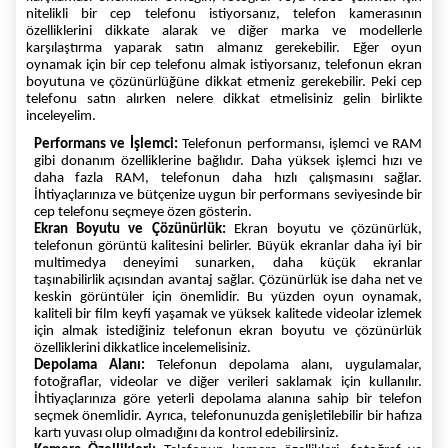
nitelikli bir cep telefonu istiyorsanız, telefon kamerasının
özelliklerini dikkate alarak ve diğer marka ve modellerle
karşılaştırma yaparak satın almanız gerekebilir. Eğer oyun
oynamak için bir cep telefonu almak istiyorsanız, telefonun ekran
boyutuna ve çözünürlüğüne dikkat etmeniz gerekebilir. Peki cep
telefonu satın alırken nelere dikkat etmelisiniz gelin birlikte
inceleyelim.
Performans ve İşlemci:
Telefonun performansı, işlemci ve RAM
gibi donanım özelliklerine bağlıdır. Daha yüksek işlemci hızı ve
daha fazla RAM, telefonun daha hızlı çalışmasını sağlar.
İhtiyaçlarınıza ve bütçenize uygun bir performans seviyesinde bir
cep telefonu seçmeye özen gösterin.
Ekran Boyutu ve Çözünürlük:
Ekran boyutu ve çözünürlük,
telefonun görüntü kalitesini belirler. Büyük ekranlar daha iyi bir
multimedya deneyimi sunarken, daha küçük ekranlar
taşınabilirlik açısından avantaj sağlar. Çözünürlük ise daha net ve
keskin görüntüler için önemlidir. Bu yüzden oyun oynamak,
kaliteli bir film keyfi yaşamak ve yüksek kalitede videolar izlemek
için almak istediğiniz telefonun ekran boyutu ve çözünürlük
özelliklerini dikkatlice incelemelisiniz.
Depolama Alanı:
Telefonun depolama alanı, uygulamalar,
fotoğraflar, videolar ve diğer verileri saklamak için kullanılır.
İhtiyaçlarınıza göre yeterli depolama alanına sahip bir telefon
seçmek önemlidir. Ayrıca, telefonunuzda genişletilebilir bir hafıza
kartı yuvası olup olmadığını da kontrol edebilirsiniz.