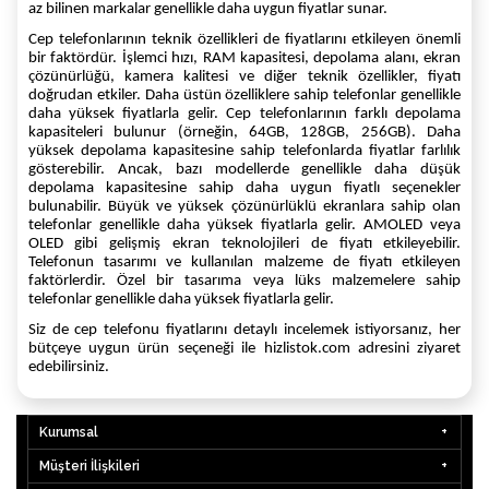
az bilinen markalar genellikle daha uygun fiyatlar sunar.
Cep telefonlarının teknik özellikleri de fiyatlarını etkileyen önemli
bir faktördür. İşlemci hızı, RAM kapasitesi, depolama alanı, ekran
çözünürlüğü, kamera kalitesi ve diğer teknik özellikler, fiyatı
doğrudan etkiler. Daha üstün özelliklere sahip telefonlar genellikle
daha yüksek fiyatlarla gelir. Cep telefonlarının farklı depolama
kapasiteleri bulunur (örneğin, 64GB, 128GB, 256GB). Daha
yüksek depolama kapasitesine sahip telefonlarda fiyatlar farlılık
gösterebilir. Ancak, bazı modellerde genellikle daha düşük
depolama kapasitesine sahip daha uygun fiyatlı seçenekler
bulunabilir. Büyük ve yüksek çözünürlüklü ekranlara sahip olan
telefonlar genellikle daha yüksek fiyatlarla gelir. AMOLED veya
OLED gibi gelişmiş ekran teknolojileri de fiyatı etkileyebilir.
Telefonun tasarımı ve kullanılan malzeme de fiyatı etkileyen
faktörlerdir. Özel bir tasarıma veya lüks malzemelere sahip
telefonlar genellikle daha yüksek fiyatlarla gelir.
Siz de cep telefonu fiyatlarını detaylı incelemek istiyorsanız, her
bütçeye uygun ürün seçeneği ile hizlistok.com adresini ziyaret
edebilirsiniz.
Kurumsal
Müşteri İlişkileri