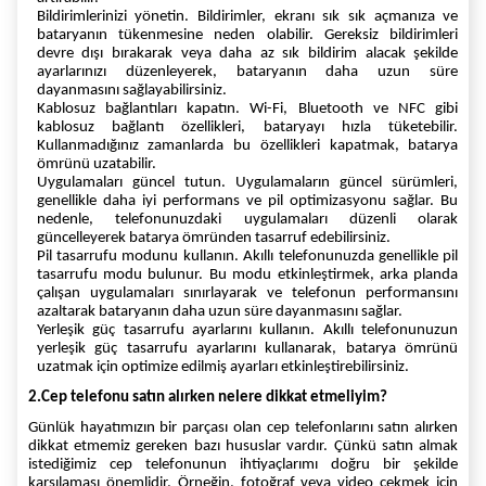
Bildirimlerinizi yönetin. Bildirimler, ekranı sık sık açmanıza ve
bataryanın tükenmesine neden olabilir. Gereksiz bildirimleri
devre dışı bırakarak veya daha az sık bildirim alacak şekilde
ayarlarınızı düzenleyerek, bataryanın daha uzun süre
dayanmasını sağlayabilirsiniz.
Kablosuz bağlantıları kapatın. Wi-Fi, Bluetooth ve NFC gibi
kablosuz bağlantı özellikleri, bataryayı hızla tüketebilir.
Kullanmadığınız zamanlarda bu özellikleri kapatmak, batarya
ömrünü uzatabilir.
Uygulamaları güncel tutun. Uygulamaların güncel sürümleri,
genellikle daha iyi performans ve pil optimizasyonu sağlar. Bu
nedenle, telefonunuzdaki uygulamaları düzenli olarak
güncelleyerek batarya ömründen tasarruf edebilirsiniz.
Pil tasarrufu modunu kullanın. Akıllı telefonunuzda genellikle pil
tasarrufu modu bulunur. Bu modu etkinleştirmek, arka planda
çalışan uygulamaları sınırlayarak ve telefonun performansını
azaltarak bataryanın daha uzun süre dayanmasını sağlar.
Yerleşik güç tasarrufu ayarlarını kullanın. Akıllı telefonunuzun
yerleşik güç tasarrufu ayarlarını kullanarak, batarya ömrünü
uzatmak için optimize edilmiş ayarları etkinleştirebilirsiniz.
2.Cep telefonu satın alırken nelere dikkat etmeliyim?
Günlük hayatımızın bir parçası olan cep telefonlarını satın alırken
dikkat etmemiz gereken bazı hususlar vardır. Çünkü satın almak
istediğimiz cep telefonunun ihtiyaçlarımı doğru bir şekilde
karşılaması önemlidir. Örneğin, fotoğraf veya video çekmek için