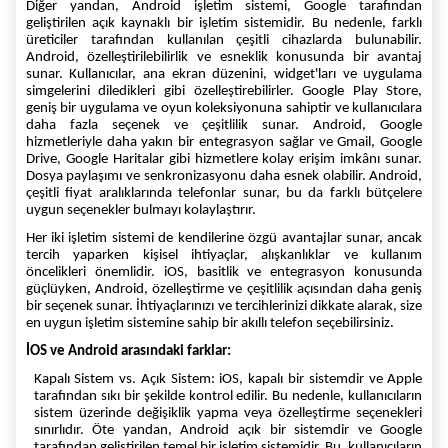
Diğer yandan, Android işletim sistemi, Google tarafından
geliştirilen açık kaynaklı bir işletim sistemidir. Bu nedenle, farklı
üreticiler tarafından kullanılan çeşitli cihazlarda bulunabilir.
Android, özelleştirilebilirlik ve esneklik konusunda bir avantaj
sunar. Kullanıcılar, ana ekran düzenini, widget'ları ve uygulama
simgelerini diledikleri gibi özelleştirebilirler. Google Play Store,
geniş bir uygulama ve oyun koleksiyonuna sahiptir ve kullanıcılara
daha fazla seçenek ve çeşitlilik sunar. Android, Google
hizmetleriyle daha yakın bir entegrasyon sağlar ve Gmail, Google
Drive, Google Haritalar gibi hizmetlere kolay erişim imkânı sunar.
Dosya paylaşımı ve senkronizasyonu daha esnek olabilir. Android,
çeşitli fiyat aralıklarında telefonlar sunar, bu da farklı bütçelere
uygun seçenekler bulmayı kolaylaştırır.
Her iki işletim sistemi de kendilerine özgü avantajlar sunar, ancak
tercih yaparken kişisel ihtiyaçlar, alışkanlıklar ve kullanım
öncelikleri önemlidir. iOS, basitlik ve entegrasyon konusunda
güçlüyken, Android, özelleştirme ve çeşitlilik açısından daha geniş
bir seçenek sunar. İhtiyaçlarınızı ve tercihlerinizi dikkate alarak, size
en uygun işletim sistemine sahip bir akıllı telefon seçebilirsiniz.
İOS ve Android arasındaki farklar:
Kapalı Sistem vs. Açık Sistem: iOS, kapalı bir sistemdir ve Apple
tarafından sıkı bir şekilde kontrol edilir. Bu nedenle, kullanıcıların
sistem üzerinde değişiklik yapma veya özelleştirme seçenekleri
sınırlıdır. Öte yandan, Android açık bir sistemdir ve Google
tarafından geliştirilen temel bir işletim sistemidir. Bu, kullanıcıların