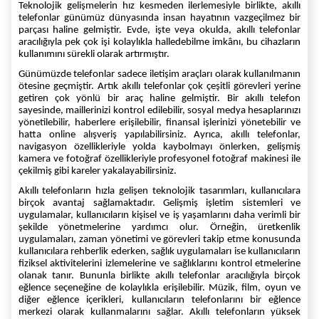
Teknolojik gelişmelerin hız kesmeden ilerlemesiyle birlikte, akıllı
telefonlar günümüz dünyasında insan hayatının vazgeçilmez bir
parçası haline gelmiştir. Evde, işte veya okulda, akıllı telefonlar
aracılığıyla pek çok işi kolaylıkla halledebilme imkânı, bu cihazların
kullanımını sürekli olarak artırmıştır.
Günümüzde telefonlar sadece iletişim araçları olarak kullanılmanın
ötesine geçmiştir. Artık akıllı telefonlar çok çeşitli görevleri yerine
getiren çok yönlü bir araç haline gelmiştir. Bir akıllı telefon
sayesinde, maillerinizi kontrol edilebilir, sosyal medya hesaplarınızı
yönetilebilir, haberlere erişilebilir, finansal işlerinizi yönetebilir ve
hatta online alışveriş yapılabilirsiniz. Ayrıca, akıllı telefonlar,
navigasyon özellikleriyle yolda kaybolmayı önlerken, gelişmiş
kamera ve fotoğraf özellikleriyle profesyonel fotoğraf makinesi ile
çekilmiş gibi kareler yakalayabilirsiniz.
Akıllı telefonların hızla gelişen teknolojik tasarımları, kullanıcılara
birçok avantaj sağlamaktadır. Gelişmiş işletim sistemleri ve
uygulamalar, kullanıcıların kişisel ve iş yaşamlarını daha verimli bir
şekilde yönetmelerine yardımcı olur. Örneğin, üretkenlik
uygulamaları, zaman yönetimi ve görevleri takip etme konusunda
kullanıcılara rehberlik ederken, sağlık uygulamaları ise kullanıcıların
fiziksel aktivitelerini izlemelerine ve sağlıklarını kontrol etmelerine
olanak tanır. Bununla birlikte akıllı telefonlar aracılığıyla birçok
eğlence seçeneğine de kolaylıkla erişilebilir. Müzik, film, oyun ve
diğer eğlence içerikleri, kullanıcıların telefonlarını bir eğlence
merkezi olarak kullanmalarını sağlar. Akıllı telefonların yüksek