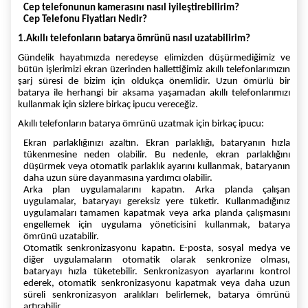
Cep telefonunun kamerasını nasıl iyileştirebilirim?
Cep Telefonu Fiyatları Nedir?
1.Akıllı telefonların batarya ömrünü nasıl uzatabilirim?
Gündelik hayatımızda neredeyse elimizden düşürmediğimiz ve
bütün işlerimizi ekran üzerinden hallettiğimiz akıllı telefonlarımızın
şarj süresi de bizim için oldukça önemlidir. Uzun ömürlü bir
batarya ile herhangi bir aksama yaşamadan akıllı telefonlarımızı
kullanmak için sizlere birkaç ipucu vereceğiz.
Akıllı telefonların batarya ömrünü uzatmak için birkaç ipucu:
Ekran parlaklığınızı azaltın. Ekran parlaklığı, bataryanın hızla
tükenmesine neden olabilir. Bu nedenle, ekran parlaklığını
düşürmek veya otomatik parlaklık ayarını kullanmak, bataryanın
daha uzun süre dayanmasına yardımcı olabilir.
Arka plan uygulamalarını kapatın. Arka planda çalışan
uygulamalar, bataryayı gereksiz yere tüketir. Kullanmadığınız
uygulamaları tamamen kapatmak veya arka planda çalışmasını
engellemek için uygulama yöneticisini kullanmak, batarya
ömrünü uzatabilir.
Otomatik senkronizasyonu kapatın. E-posta, sosyal medya ve
diğer uygulamaların otomatik olarak senkronize olması,
bataryayı hızla tüketebilir. Senkronizasyon ayarlarını kontrol
ederek, otomatik senkronizasyonu kapatmak veya daha uzun
süreli senkronizasyon aralıkları belirlemek, batarya ömrünü
artırabilir.