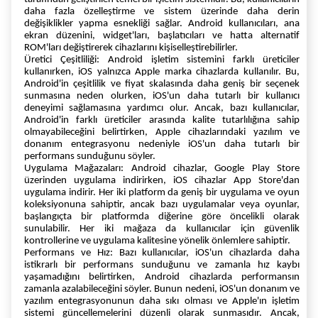
daha fazla özelleştirme ve sistem üzerinde daha derin
değişiklikler yapma esnekliği sağlar. Android kullanıcıları, ana
ekran düzenini, widget'ları, başlatıcıları ve hatta alternatif
ROM'ları değiştirerek cihazlarını kişiselleştirebilirler.
Üretici Çeşitliliği: Android işletim sistemini farklı üreticiler
kullanırken, iOS yalnızca Apple marka cihazlarda kullanılır. Bu,
Android'in çeşitlilik ve fiyat skalasında daha geniş bir seçenek
sunmasına neden olurken, iOS'un daha tutarlı bir kullanıcı
deneyimi sağlamasına yardımcı olur. Ancak, bazı kullanıcılar,
Android'in farklı üreticiler arasında kalite tutarlılığına sahip
olmayabileceğini belirtirken, Apple cihazlarındaki yazılım ve
donanım entegrasyonu nedeniyle iOS'un daha tutarlı bir
performans sunduğunu söyler.
Uygulama Mağazaları: Android cihazlar, Google Play Store
üzerinden uygulama indirirken, iOS cihazlar App Store'dan
uygulama indirir. Her iki platform da geniş bir uygulama ve oyun
koleksiyonuna sahiptir, ancak bazı uygulamalar veya oyunlar,
başlangıçta bir platformda diğerine göre öncelikli olarak
sunulabilir. Her iki mağaza da kullanıcılar için güvenlik
kontrollerine ve uygulama kalitesine yönelik önlemlere sahiptir.
Performans ve Hız: Bazı kullanıcılar, iOS'un cihazlarda daha
istikrarlı bir performans sunduğunu ve zamanla hız kaybı
yaşamadığını belirtirken, Android cihazlarda performansın
zamanla azalabileceğini söyler. Bunun nedeni, iOS'un donanım ve
yazılım entegrasyonunun daha sıkı olması ve Apple'ın işletim
sistemi güncellemelerini düzenli olarak sunmasıdır. Ancak,