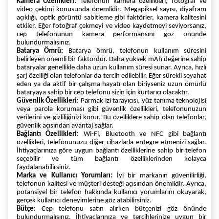
Kamera Özellikleri:
Telefonun kamera özellikleri, fotoğraf ve
video çekimi konusunda önemlidir. Megapiksel sayısı, diyafram
açıklığı, optik görüntü sabitleme gibi faktörler, kamera kalitesini
etkiler. Eğer fotoğraf çekmeyi ve video kaydetmeyi seviyorsanız,
cep telefonunun kamera performansını göz önünde
bulundurmalısınız.
Batarya Ömrü:
Batarya ömrü, telefonun kullanım süresini
belirleyen önemli bir faktördür. Daha yüksek mAh değerine sahip
bataryalar genellikle daha uzun kullanım süresi sunar. Ayrıca, hızlı
şarj özelliği olan telefonlar da tercih edilebilir. Eğer sürekli seyahat
eden ya da aktif bir çalışma hayatı olan biriyseniz uzun ömürlü
bataryaya sahip bir cep telefonu sizin için kurtarıcı olacaktır.
Güvenlik Özellikleri:
Parmak izi tarayıcısı, yüz tanıma teknolojisi
veya parola koruması gibi güvenlik özellikleri, telefonunuzun
verilerini ve gizliliğinizi korur. Bu özelliklere sahip olan telefonlar,
güvenlik açısından avantaj sağlar.
Bağlantı Özellikleri:
Wi-Fi, Bluetooth ve NFC gibi bağlantı
özellikleri, telefonunuzu diğer cihazlarla entegre etmenizi sağlar.
İhtiyaçlarınıza göre uygun bağlantı özelliklerine sahip bir telefon
seçebilir ve tüm bağlantı özelliklerinden kolayca
faydalanabilirsiniz.
Marka ve Kullanıcı Yorumları:
İyi bir markanın güvenilirliği,
telefonun kalitesi ve müşteri desteği açısından önemlidir. Ayrıca,
potansiyel bir telefon hakkında kullanıcı yorumlarını okuyarak,
gerçek kullanıcı deneyimlerine göz atabilirsiniz.
Bütçe:
Cep telefonu satın alırken bütçenizi göz önünde
bulundurmalısınız. İhtiyaçlarınıza ve tercihlerinize uygun bir