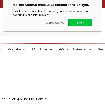
hizlistok.com.tr masaüstü bildirimlerine ekleyin.
hizlistok.com.tr özel fırsatlardan ve güncel kampanyalardan
haberiniz olsun ister misiniz?
Daha Sonra
Evet
Yazıcılar
Ağ Ürünleri
Görüntü Sistemleri
Ses 
Cad. Er Sok. 4b/B10 Blok Daire :1