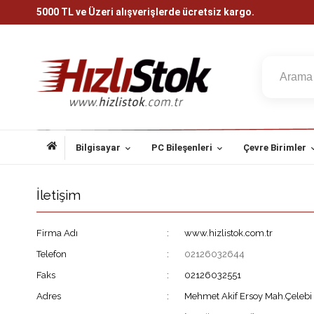
5000 TL ve Üzeri alışverişlerde ücretsiz kargo.
Bilgisayar
PC Bileşenleri
Çevre Birimler
İletişim
Firma Adı
:
www.hizlistok.com.tr
Telefon
:
02126032644
Faks
:
02126032551
Adres
:
Mehmet Akif Ersoy Mah.Çelebi 