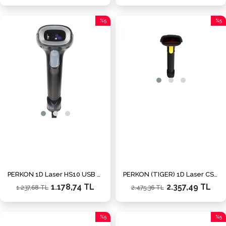
%5
%5
İndirim
İndiri
%5İndirim
%5İnd
PERKON 1D Laser HS10 USB El Tipi Barkod Okuyucu
PERKON (TIGER) 1D Laser CS610 Wlan (Kablosuz) El Tipi Barkod Okuyucu 100metre mesafeye kadar
1.178,74 TL
2.357,49 TL
1.237,68 TL
2.475,36 TL
%5
%5