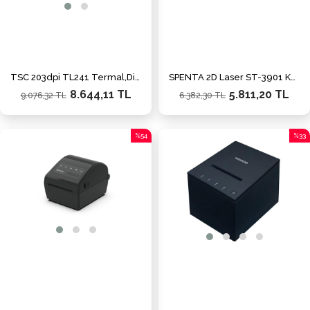
TSC 203dpi TL241 Termal,Direkt Termal USB,Ethernet Barkod Yazıcı
SPENTA 2D Laser ST-3901 Kablosuz El Tipi Barkod Okuyucu
8.644,11 TL
5.811,20 TL
9.076,32 TL
6.382,30 TL
%54
%33
İndirim
İndiri
%54İndirim
%33İn