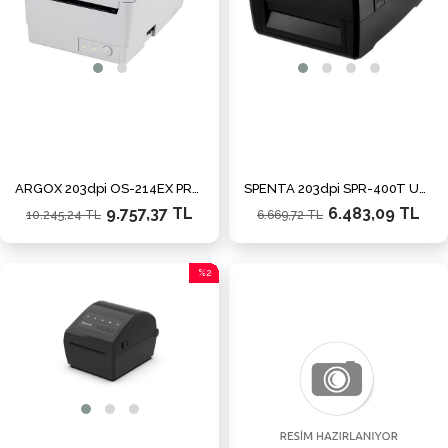
ARGOX 203dpi OS-214EX PRO Thermal,Direct Thermal USB,Seri,Ethernet Barkod Yazıcı
SPENTA 203dpi SPR-400T USB-ETH-SERİ Barkod Yazıcı
9.757,37 TL
6.483,09 TL
10.245,24 TL
6.669,72 TL
%2
İndirim
%2İndirim