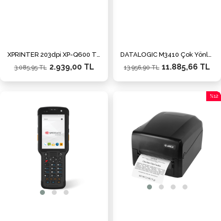
XPRINTER 203dpi XP-Q600 Thermal Fiş Yazıcı Usb,Etehernet
DATALOGIC M3410 Çok Yönlü 2D Karekod Okuyucu USB
2.939,00 TL
11.885,66 TL
3.085,95 TL
13.956,90 TL
%12
İndiri
%12İn