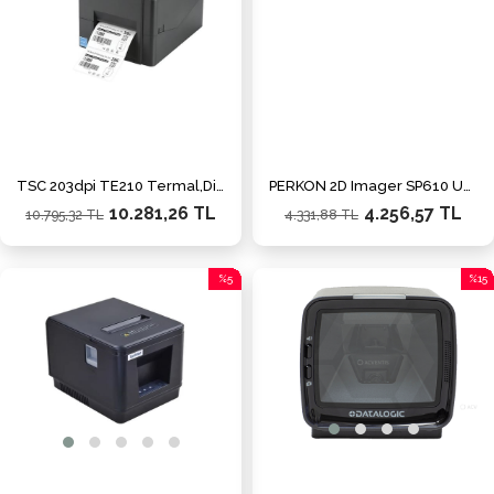
TSC 203dpi TE210 Termal,Direkt Termal USB,Seri,Ethernet Barkod Yazıcı
PERKON 2D Imager SP610 USB El Tipi Karekod Okuyucu Ayaklı
10.281,26 TL
4.256,57 TL
10.795,32 TL
4.331,88 TL
%5
%15
İndirim
İndiri
%5İndirim
%15İn