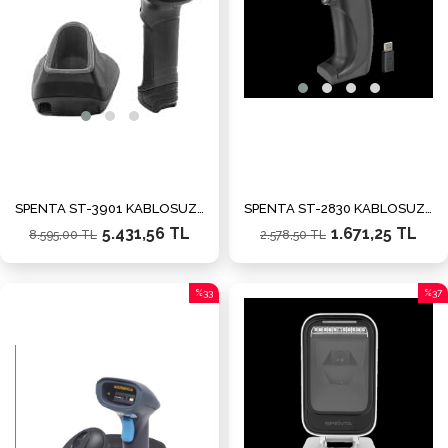
SPENTA ST-3901 KABLOSUZ BARKOD OKUYUCU
SPENTA ST-2830 KABLOSUZ BARKOD OKUYUCU
5.431,56 TL
1.671,25 TL
8.595,00 TL
2.578,50 TL
%33
%37
İndirim
İndiri
%33İndirim
%37İn