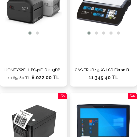
HONEYWELL PC41E-D 203DPI DIREK TERMAL USB BARKOD YAZICI (RİBONSUZ KULLANIM)
CAS ER JR 15KG LCD Ekran Boyunsuz Fiyat Hesaplamalı Terazi
8.022,00 TL
11.345,40 TL
10.657,80 TL
%5
%22
İndirim
İndiri
%5İndirim
%22İn