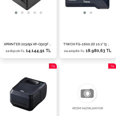
XPRINTER 203dpi XP-Q303F Direkt Termal Yapışkanlı/Linerless Fiş ve Etiket Yazıcı
TIWOX FG-1600 2D 10.1" I3 WIFI+BLUETOOTH 8GB DDR3 128GB FİYAT GÖR ÜNİTESİ
14.144,91 TL
18.980,63 TL
14.852,16 TL
24.409,80 TL
%5
%9
İndirim
İndiri
%5İndirim
%9İnd