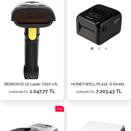
İndirim
İndiri
%5İndirim
%5İnd
PERKON El 1D Laser CS20 USB El Tipi Barkod Okuyucu
HONEYWELL PC41E-D Direkt Termal USB Barkod Yazıcı
1.047,77 TL
7.203,43 TL
1.100,16 TL
7.563,60 TL
%25
İndirim
%25İndirim