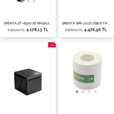
SPENTA ST-6300 2D MASAÜSTÜ OKUYUCU
SPENTA SPR-211D USB-ETH 203DPI DT BARKOD YAZICI
4.178,13 TL
4.476,56 TL
6.303,00 TL
6.876,00 TL
%41
İndirim
%41İndirim