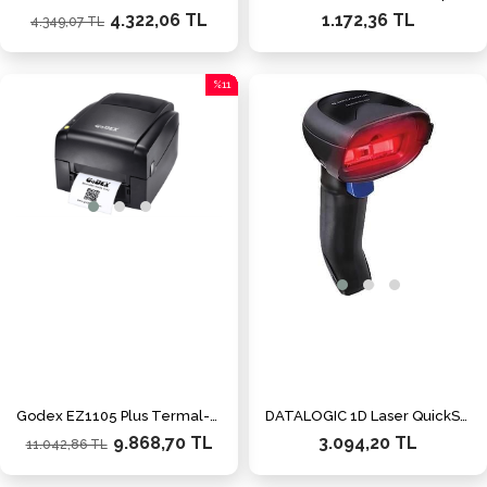
4.322,06 TL
1.172,36 TL
4.349,07 TL
%11
İndirim
%11İndirim
Godex EZ1105 Plus Termal-Direct Termal Barkod Yazıcı USB,Ethernet
DATALOGIC 1D Laser QuickScan QD2220-BKK1S USB El Tipi Barkod Okuyucu Ayaklı
9.868,70 TL
3.094,20 TL
11.042,86 TL