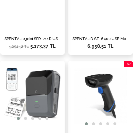
SPENTA 203dpi SPR-211D USB-ETH Barkod Yazıcı
SPENTA 2D ST-6400 USB Masaüstü Barkod Okuyucu
5.173,37 TL
6.958,51 TL
5.294,52 TL
%7
İndiri
%7İnd