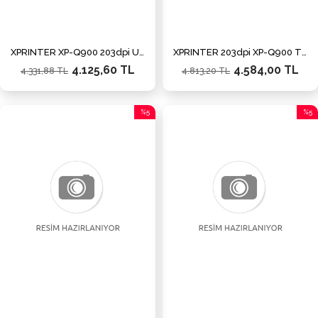
XPRINTER XP-Q900 203dpi Usb,Seri,Ethernet Thermal Fiş Yazıcı
XPRINTER 203dpi XP-Q900 Thermal Fiş Yazıcı Usb,Seri,,Etehernet
4.125,60 TL
4.584,00 TL
4.331,88 TL
4.813,20 TL
%5
%5
İndirim
İndiri
%5İndirim
%5İnd