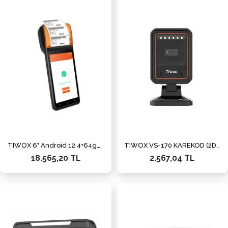
TIWOX 6" Android 12 4+64gb 2" Printer El Terminali NB55
TIWOX VS-170 KAREKOD (2D) MASAÜSTÜ BARKOD OKUYUCU
18.565,20 TL
2.567,04 TL