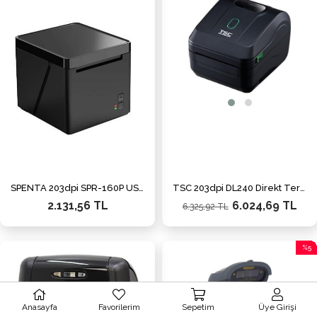
%5İnd
SPENTA 203dpi SPR-160P USB,Ethernet Fiş Yazıcı
TSC 203dpi DL240 Direkt Termal USB Barkod Yazıcı
2.131,56 TL
6.024,69 TL
6.325,92 TL
%5
İndiri
%5İnd
Anasayfa
Favorilerim
Sepetim
Üye Girişi