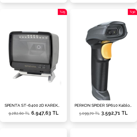
%25
%30
İndirim
İndiri
%25İndirim
%30İn
SPENTA ST-6400 2D KAREKOD KABLOLU USB+SERİ MASAÜSTÜ BARKOD OKUYUCU
PERKON SPIDER SP610 Kablolu Karekod 1D/2D Ayaklı Barkod Okuyucu
6.947,63 TL
3.592,71 TL
9.282,60 TL
5.099,70 TL