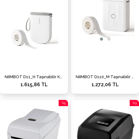
NIIMBOT D11_H Taşınabilir Kablosuz Termal Etiket Yazıcısı (Beyaz)
NIIMBOT D110_M Taşınabilir Kablosuz Termal Etiket Yazıcısı (Beyaz)
1.615,86 TL
1.272,06 TL
%5
%3
İndirim
İndiri
%5İndirim
%3İnd