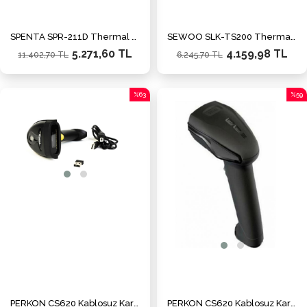
SPENTA SPR-211D Thermal Usb + Ethernet 203 dpi Barkod Yazıcı
SEWOO SLK-TS200 Thermal Seri + Usb + Ethernet 250 mm/sn 203 dpi Fiş Yazıcı
5.271,60 TL
4.159,98 TL
11.402,70 TL
6.245,70 TL
%63
%59
İndirim
İndiri
%63İndirim
%59İn
PERKON CS620 Kablosuz Karekod 1D/2D USB Dongle Barkod Okuyucu
PERKON CS620 Kablosuz Karekod 1D/2D USB Dongle Barkod Okuyucu + Bluetooth