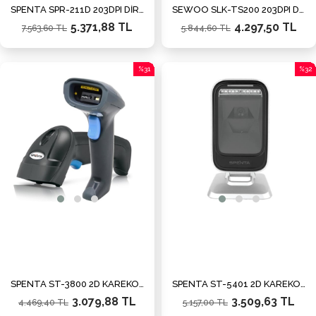
SPENTA SPR-211D 203DPI DİREKT TERMAL USB+ETHERNET BARKOD YAZICI (RİBONSUZ KULLANIM)
SEWOO SLK-TS200 203DPI DİREKT TERMAL USB+SERİ+ETHERNET FİŞ YAZICI
5.371,88 TL
4.297,50 TL
7.563,60 TL
5.844,60 TL
%31
%32
İndirim
İndiri
%31İndirim
%32İn
SPENTA ST-3800 2D KAREKOD KABLOLU USB+SERİ BARKOD OKUYUCU
SPENTA ST-5401 2D KAREKOD KABLOLU USB+SERİ MASAÜSTÜ BARKOD OKUYUCU
3.079,88 TL
3.509,63 TL
4.469,40 TL
5.157,00 TL