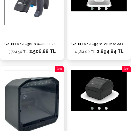
SPENTA ST-3800 KABLOLU BARKOD OKUYUCU+STAND
SPENTA ST-5401 2D MASAÜSTÜ OKUYUCU
2.506,88 TL
2.894,84 TL
3.724,50 TL
4.584,00 TL
%34
%35
İndirim
İndiri
%34İndirim
%35İn