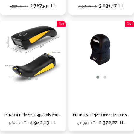
2.767,59 TL
3.031,17 TL
7.391,70 TL
7.391,70 TL
%13
%53
İndirim
İndiri
%13İndirim
%53İn
PERKON Tiger BS92 Kablosuz Karekod 1D/2D Hafızalı Barkod Okuyucu
PERKON Tiger Q22 1D/2D Karekod USB Masa Tipi Kablolu Barkod Okuyucu
4.942,13 TL
2.372,22 TL
5.672,70 TL
5.099,70 TL