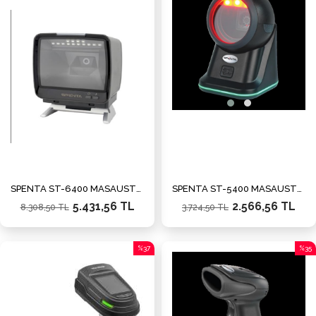
%35İndirim
%31İn
SPENTA ST-6400 MASAÜSTÜ BARKOD OKUYUCU
SPENTA ST-5400 MASAÜSTÜ BARKOD OKUYUCU
5.431,56 TL
2.566,56 TL
8.308,50 TL
3.724,50 TL
%37
%35
İndirim
İndiri
%37İndirim
%35İn