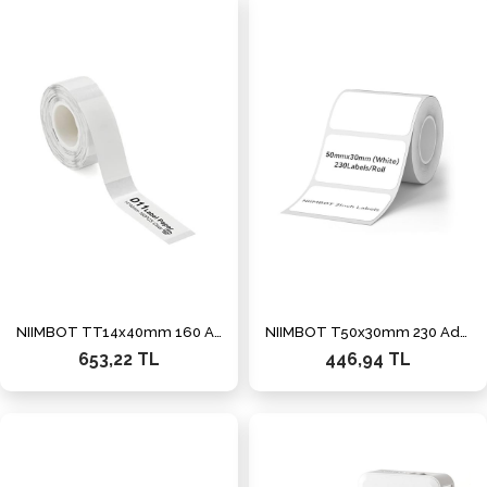
NIIMBOT TT14x40mm 160 Adet Beyaz Etiket (D11,D110,D101,H1S)
NIIMBOT T50x30mm 230 Adet Beyaz Etiket (B1,B21S,B3S)
653,22 TL
446,94 TL