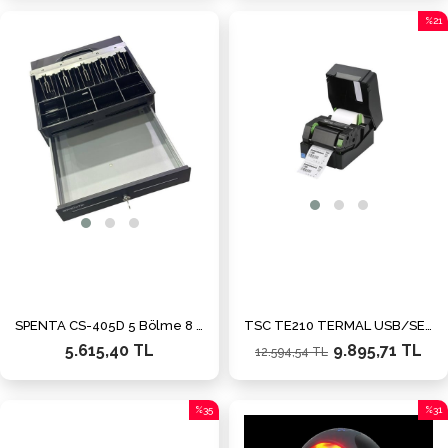
%21
İndiri
%21İn
SPENTA CS-405D 5 Bölme 8 JOIN Metal Para Çekmecesi
TSC TE210 TERMAL USB/SERİ/ETHERNET BARKOD YAZICI
5.615,40 TL
9.895,71 TL
12.594,54 TL
%35
%31
İndirim
İndiri