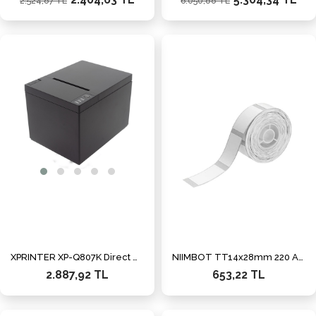
2.524,87 TL
6.050,88 TL
XPRINTER XP-Q807K Direct Thermal USB,Ethernet Fiş Yazıcı
NIIMBOT TT14x28mm 220 Adet Beyaz Etiket (D11,D110,D101,H1S)
2.887,92 TL
653,22 TL