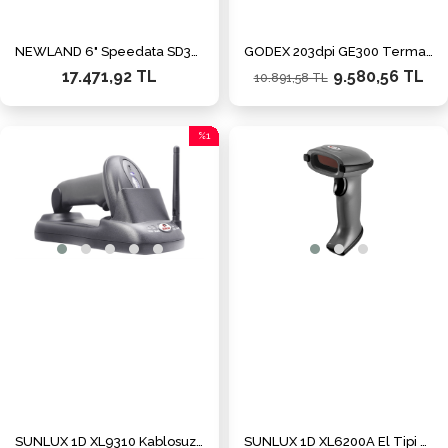
NEWLAND 6" Speedata SD35 (Leo) 2D Android El Terminali
GODEX 203dpi GE300 Termal / Direct Termal Barkod Yazıcı USB,Seri,Ethernet
17.471,92 TL
9.580,56 TL
10.891,58 TL
%1
İndirim
%1İndirim
SUNLUX 1D XL9310 Kablosuz Lazer Barkod Okuyucu USB
SUNLUX 1D XL6200A El Tipi Barkod Okuyucu USB