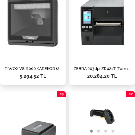
TIWOX VS-8000 KAREKOD (2D) MASAÜSTÜ BARKOD OKUYUCU
ZEBRA 203dpi ZD421T Termal Transfer USB,Ethernet Barkod Yazıcı
5.294,52 TL
20.284,20 TL
%5
%2
İndirim
İndiri
%5İndirim
%2İnd