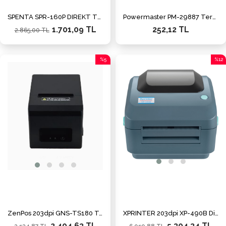
SPENTA SPR-160P DIREKT TERMAL 203DPI
Powermaster PM-29887 Termal 40x60 Mm Etiket Yazıcı Makinesi 120'li Rulo Etiketi
1.701,09 TL
252,12 TL
2.865,00 TL
%5
%12
İndirim
İndiri
%5İndirim
%12İn
ZenPos 203dpi GNS-TS180 Termal Usb,Ethernet Fiş Yazıcı
XPRINTER 203dpi XP-490B Direkt Termal USB Barkod Yazıcı
2.404,63 TL
5.304,34 TL