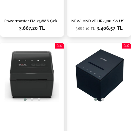
Powermaster PM-29886 Çok Amaçlı Bluetooth Destekli Taşınabilir Akıllı Termal Etiket Yazıcısı
NEWLAND 2D HR2300-SA USB El Tipi Karekod Okuyucu Ayaklı
3.667,20 TL
3.406,57 TL
3.682,10 TL
%29
%26
İndirim
İndiri
%29İndirim
%26İn