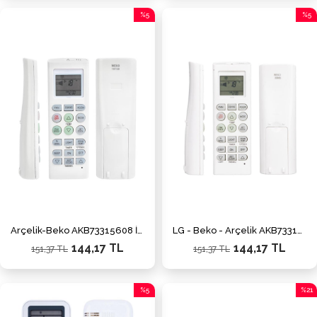
%5
%5
İndirim
İndiri
%5İndirim
%5İnd
Arçelik-Beko AKB73315608 İnverter Klima Kumandası
LG - Beko - Arçelik AKB73315608 Beyaz Klima Kumandası
144,17 TL
144,17 TL
151,37 TL
151,37 TL
%5
%21
İndirim
İndiri