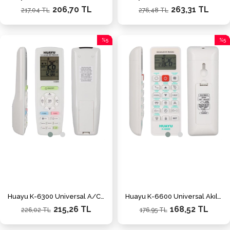
206,70 TL
263,31 TL
217,04 TL
276,48 TL
%5
%5
İndirim
İndiri
%5İndirim
%5İnd
Huayu K-6300 Üniversal A/C Akıllı Klima Kumandası
Huayu K-6600 Üniversal Akıllı Klima Kumandası 99% Uyumluluk LCD Ekranlı
215,26 TL
168,52 TL
226,02 TL
176,95 TL