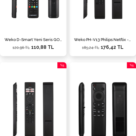
Weko D-Smart Yeni Seris GO Tuşlu HD Uydu Alıcı Kumandası
Weko PH-V13 Philips Netflix - Prime Video - Youtube Tuşlu Ses Komutsuz LCD - Led TV Kumanda
110,88 TL
176,42 TL
120,96 TL
185,24 TL
%5
%5
İndirim
İndiri
%5İndirim
%5İnd