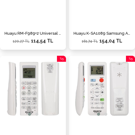
Huayu RM-F989+2 Universal Vantilatör Akıllı Kumanda
Huayu K-SA1089 Samsung A/C Akıllı Universal Klima Kumandası
114,54 TL
154,04 TL
120,27 TL
161,74 TL
%5
%5
İndirim
İndiri
%5İndirim
%5İnd