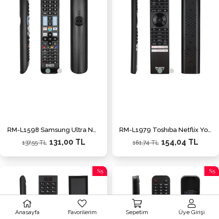
%5İndirim
%5İnd
RM-L1598 Samsung Ultra Netflix Rakuten Hulu Youtube Disney+ Tuşlu LCD Led TV Kumanda
RM-L1979 Toshıba Netflix Youtube Prime Video Google Play Dısney+ TUş LCD Led TV Kumanda
131,00 TL
154,04 TL
137,55 TL
161,74 TL
%5
%5
İndirim
İndiri
%5İndirim
%5İnd
Anasayfa
Favorilerim
Sepetim
Üye Girişi