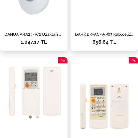
DAHUA ARA24-W2 Uzaktan Kumanda
DARK DK-AC-WP03 Kablosuz Lazer Sunum Kumandası
1.047,17 TL
656,64 TL
%5
%5
İndirim
İndiri
%5İndirim
%5İnd