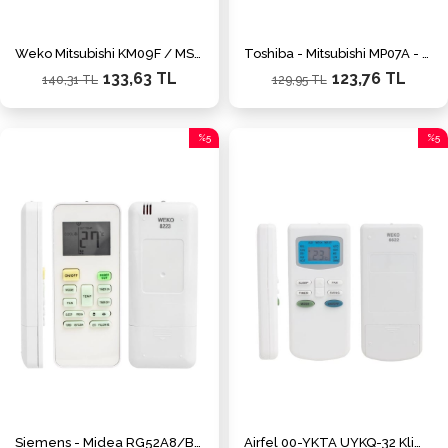
Weko Mitsubishi KM09F / MSY-D30NA / MSY-D36NA / MSY-D30NA-8
Toshiba - Mitsubishi MP07A - MP04B Klima Kumandası
133,63 TL
123,76 TL
140,31 TL
129,95 TL
%5
%5
İndirim
İndiri
%5İndirim
%5İnd
Siemens - Midea RG52A8/BGEF Klima Kumandası
Airfel 00-YKTA UYKQ-32 Klima Kumandası