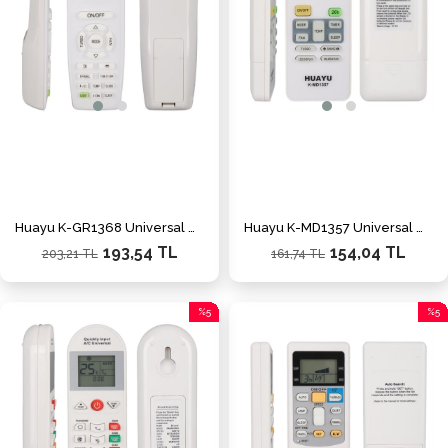
Huayu K-GR1368 Üniversal Gree Akıllı Klima Kumandası
Huayu K-MD1357 Üniversal Midea Akıllı Klima Kumandası
193,54 TL
154,04 TL
203,21 TL
161,74 TL
%5
%5
İndirim
İndiri
%5İndirim
%5İnd