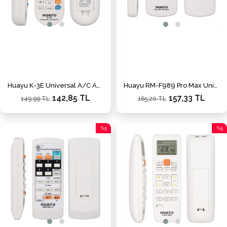
Huayu K-3E Universal A/C Akıllı Klima Kumandası
Huayu RM-F989 Pro Max Universal LCD Ekranlı Akıllı Vantilatör Kumandası
142,85 TL
157,33 TL
149,99 TL
165,20 TL
%5
%5
İndirim
İndiri
%5İndirim
%5İnd