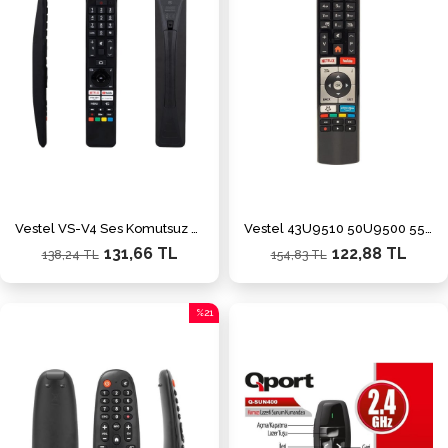
Vestel VS-V4 Ses Komutsuz Netflix-Youtube-Google Play-Prime Video Tuşlu Lcd Led Tv Kumanda
Vestel 43U9510 50U9500 55U9500 - Telefunken TE32269B40Q2D Netflix-Youtube-Prime Video Tuşlu Lcd-Led Tv Kumanda
131,66 TL
122,88 TL
138,24 TL
154,83 TL
%21
İndirim
%21İndirim