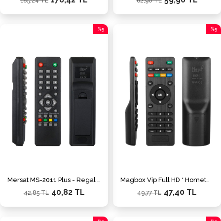
185,24 TL
62,90 TL
%5
%5
İndirim
İndiri
%5İndirim
%5İnd
Mersat MS-2011 Plus - Regal 4000 Uydu Alıcı Kumandası
Magbox Vip Full HD * Hometech HD Epg - Tv/Radio Tuşlu Uydu Alıcı Kumandası
40,82 TL
47,40 TL
42,85 TL
49,77 TL