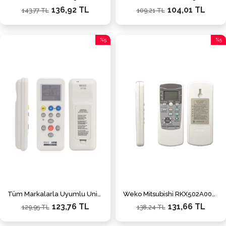
136,92 TL
104,01 TL
143,77 TL
109,21 TL
%5
%5
İndirim
İndiri
%5İndirim
%5İnd
Tüm Markalarla Uyumlu Universal Akıllı Klima Kumandası
Weko Mitsubishi RKX502A001 Klima Kumanda
123,76 TL
131,66 TL
129,95 TL
138,24 TL