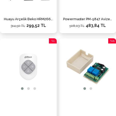
Huayu Arçelik Beko HRM2662 STM-V1 Netflix-Youtube-Prime Video-Google Play Tuşlu LCD Led TV Kumanda
Powermaster PM-5847 Avize Kontrol Kumandası
299,52 TL
483,84 TL
314,50 TL
508,03 TL
%1
%21
İndirim
İndiri
%1İndirim
%21İn