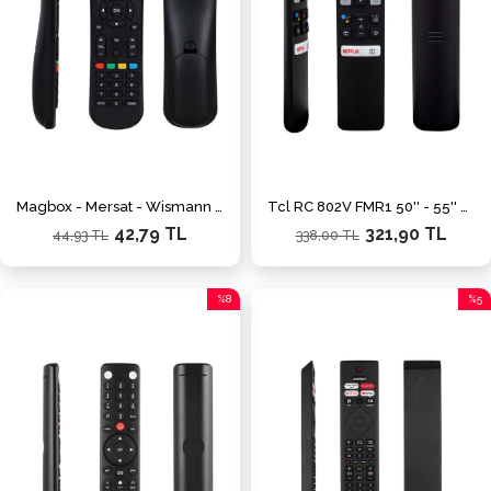
Magbox - Mersat - Wismann - Rowell - Amstrad Uydu Alıcı Kumandası
Tcl RC 802V FMR1 50'' - 55'' Android Tv Netflix Tuşlu Sesli Kontrol Akıllı Lcd Led Tv Kumanda
42,79 TL
321,90 TL
44,93 TL
338,00 TL
%8
%5
İndirim
İndiri
%8İndirim
%5İnd