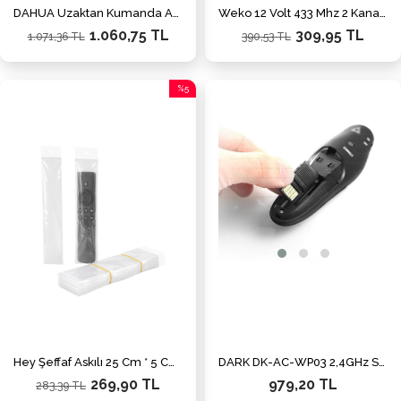
DAHUA Uzaktan Kumanda ARA24-W2(868)-B
Weko 12 Volt 433 Mhz 2 Kanallı Alıcı Verici Garaj Kumandası Kopyalama ve Role Devresi
1.060,75 TL
309,95 TL
1.071,36 TL
390,53 TL
%5
İndirim
%5İndirim
Hey Şeffaf Askılı 25 Cm * 5 Cm Kumanda Poşeti (100'lü Paket)
DARK DK-AC-WP03 2,4GHz Sunum Kumandası
269,90 TL
979,20 TL
283,39 TL