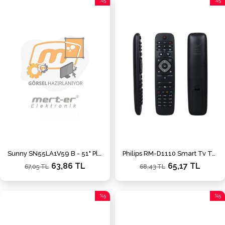
%5
%5
İndirim
İndiri
%5İndirim
%5İnd
Sunny SN55LA1V59 B - 51" Plazma 3D Media Tuşlu Lcd Led Tv Kumandaları
Philips RM-D1110 Smart Tv Tuşlu Lcd Led Tv Kumandası
63,86 TL
65,17 TL
67,05 TL
68,43 TL
%5
%5
İndirim
İndiri
%5İndirim
%5İnd