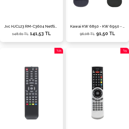
Jvc HJC123 RM-C3604 Netflix-Youtube-Prime Video Tuşlu Lcd-Led Tv Kumanda
Kawai KW 6850 - KW 6950 - KW 8400 / Polsat PLZ-14923 / Kennon Mini HD Uydu Kumandası
141,53 TL
91,50 TL
148,61 TL
96,08 TL
%21
%5
İndirim
İndiri
%21İndirim
%5İnd