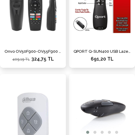
Onvo OV50F900-OV55F900 - Dijitsu - Saba - Profilo Netflix-YouTube-Prime Video-Google Play Tuşlu Ses Komutlu Lcd Led Tv Kumandası
QPORT Q-SUN400 USB Lazer Sunum Kumandası
324,75 TL
691,20 TL
409,19 TL