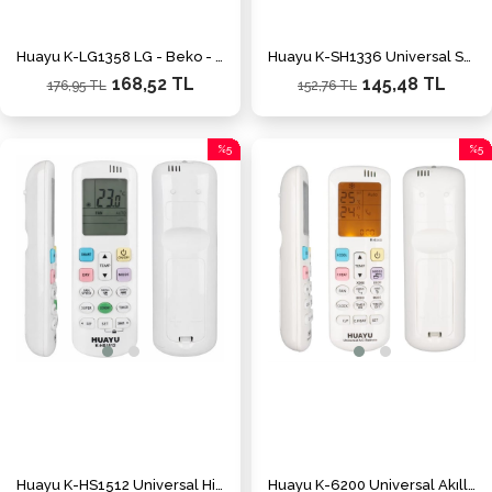
Huayu K-LG1358 LG - Beko - Arçelik A/C Akıllı Universal Klima Kumandası
Huayu K-SH1336 Üniversal Sharp Akıllı Klima Kumandası
168,52 TL
145,48 TL
176,95 TL
152,76 TL
%5
%5
İndirim
İndiri
%5İndirim
%5İnd
Huayu K-HS1512 Üniversal Hisense Akıllı Klima Kumandası
Huayu K-6200 Üniversal Akıllı Klima Kumandası