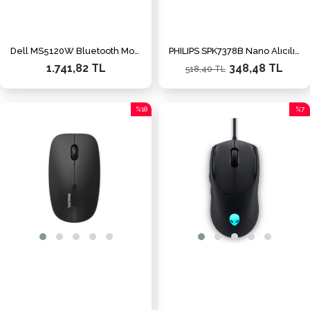
Dell MS5120W Bluetooth Mouse Titan Gri (570-ABHL)
PHILIPS SPK7378B Nano Alıcılı Kablosuz 1600dpi siyah Mouse
1.741,82 TL
348,48 TL
518,40 TL
%18
%7
İndirim
İndiri
%18İndirim
%7İnd