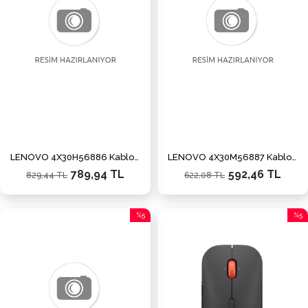
LENOVO 4X30H56886 Kablosuz 1600dpi Siyah Mouse
LENOVO 4X30M56887 Kablosuz Siyah Mouse
789,94 TL
592,46 TL
829,44 TL
622,08 TL
%5
%5
İndirim
İndiri
%5İndirim
%5İnd