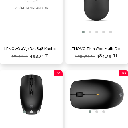
LENOVO 4Y51D20848 Kablosuz 2400dpi TYPE-C Siyah Mouse
LENOVO ThinkPad Multi-Device Pro Kablosuz Mouse (4Y51S61876)
493,71 TL
984,79 TL
518,40 TL
1.034,04 TL
%5
%5
İndirim
İndiri
%5İndirim
%5İnd