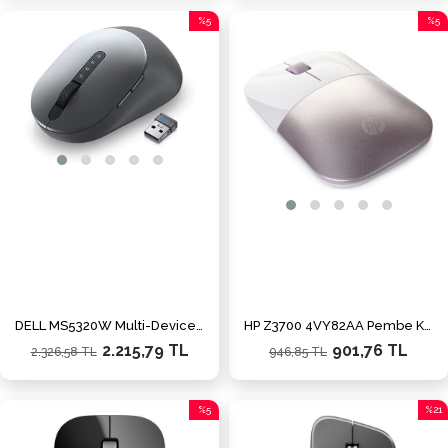
%5
%5
İndirim
İndiri
%5İndirim
%5İnd
DELL MS5320W Multi-Device 1600 DPI Kablosuz Gri/Siyah Fare (570-ABHI)
HP Z3700 4VY82AA Pembe Kablosuz Mouse
2.215,79 TL
901,76 TL
2.326,58 TL
946,85 TL
%5
%21
İndirim
İndiri