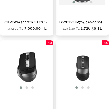
MSI VERSA 300 WIRELLES 8K MOUSE
LOGITECH M705 910-006034 USB Kablosuz siyah Maraton Lazer Mouse
3.000,00 TL
1.726,56 TL
5.472,00 TL
2.246,40 TL
%21
%21
İndirim
İndiri
%21İndirim
%21İn