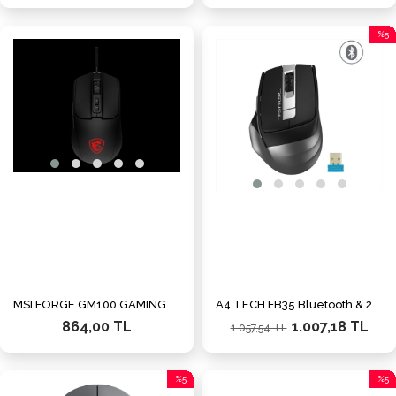
%5
İndiri
%5İnd
MSI FORGE GM100 GAMING MOUSE
A4 TECH FB35 Bluetooth & 2.4G Kablosuz 2000dpi Gri Nano Mouse
864,00 TL
1.007,18 TL
1.057,54 TL
%5
%5