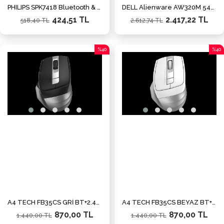
PHILIPS SPK7418 Bluetooth & 2.4G Kablosuz 1600dpi siyah Mouse
DELL Alienware AW320M 545-BBDS Kablolu RGB 19.000 DPI Oyuncu Mouse (Siyah)
424,51 TL
2.417,22 TL
518,40 TL
2.612,74 TL
%40
%40
İndirim
İndiri
%40İndirim
%40İn
A4 TECH FB35CS GRİ BT+2.4G NANO OPT.2400DPI-ŞARJLI
A4 TECH FB35CS BEYAZ BT+2.4G NANO OPT.2400DP-ŞARJ
870,00 TL
870,00 TL
1.440,00 TL
1.440,00 TL