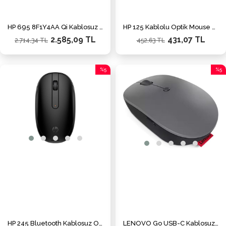
HP 695 8F1Y4AA Qi Kablosuz Şarj Destekli Kablosuz Mouse
HP 125 Kablolu Optik Mouse Siyah - 265A9UT
2.585,09 TL
431,07 TL
2.714,34 TL
452,63 TL
%5
%5
İndirim
İndiri
%5İndirim
%5İnd
HP 245 Bluetooth Kablosuz Optik Mouse Siyah - 81S67AA
LENOVO Go USB-C Kablosuz Mouse Storm Grey - 4Y51C21216