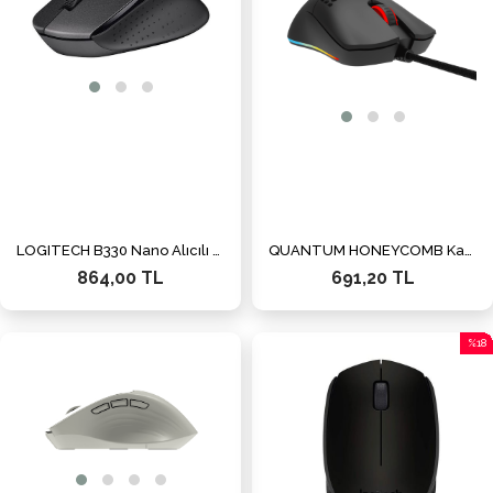
LOGITECH B330 Nano Alıcılı Kablosuz siyah Sılent Mouse
QUANTUM HONEYCOMB Kablolu USB RGB 12800dpi Gaming Mouse
864,00 TL
691,20 TL
%18
İndiri
%18İn