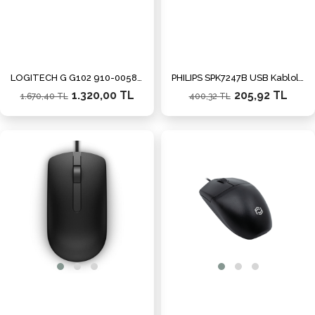
LOGITECH G G102 910-005824 OYUNCU MOUSE BEYAZ
PHILIPS SPK7247B USB Kablolu 1200dpi siyah Mouse
1.320,00 TL
205,92 TL
1.670,40 TL
400,32 TL