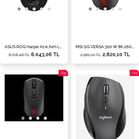
ASUS ROG Harpe Ace Aim Lab Edition Kablosuz Oyuncu ve Tasarım Mouse / 90MP02W0-BMUA00
MSI GG VERSA 300 W 8K 26000dpi RGB Kablosuz Gaming Mouse
6.043,06 TL
2.820,10 TL
6.718,46 TL
2.961,10 TL
%45
%23
İndirim
İndiri
%45İndirim
%23İn