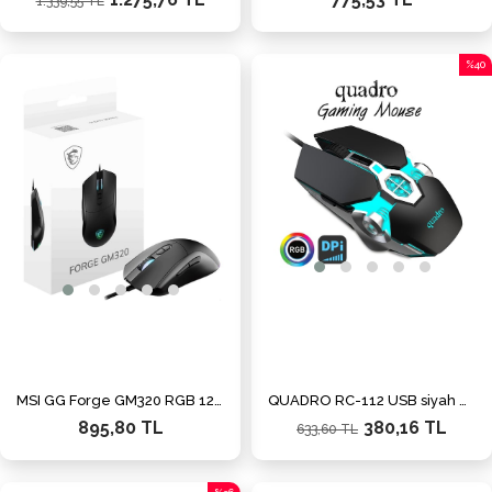
1.339,55 TL
%40
İndiri
%40İn
MSI GG Forge GM320 RGB 12800 DPI Kablolu Siyah Oyuncu Mouse
QUADRO RC-112 USB siyah RGB Oyuncu Mouse
895,80 TL
380,16 TL
633,60 TL