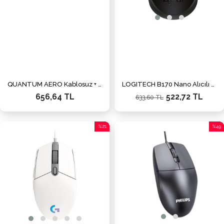
QUANTUM AERO Kablosuz + Bluetooth 4800dpi Mouse
LOGITECH B170 Nano Alıcılı Kablosuz siyah 910-004798 Mouse
656,64 TL
522,72 TL
633,60 TL
%21
%49
İndirim
İndiri
%21İndirim
%49İn