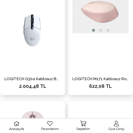
LOGITECH G304 Kablosuz Beyaz Gaming Mouse ( 910-005295)
LOGITECH M171 Kablosuz Rose Mouse (910-006865)
2.004,48 TL
622,08 TL
Anasayfa
Favorilerim
Sepetim
Üye Girişi