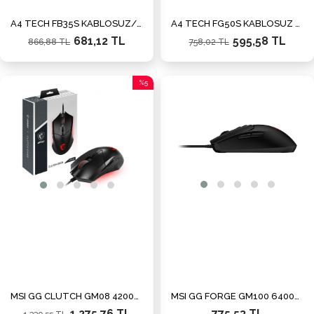
A4 TECH FB35S KABLOSUZ/BLUETOOTH 2000DPI GRI SESSİZ MOUSE 2.4GHZ
A4 TECH FG50S KABLOSUZ 3200DPI GRI SESSİZ MOUSE 2.4GHZ
681,12 TL
595,58 TL
866,88 TL
758,02 TL
%5
İndirim
%5İndirim
MSI GG CLUTCH GM08 4200dpi Gaming Mouse
MSI GG FORGE GM100 6400dpi Gaming Mouse
1.275,76 TL
775,53 TL