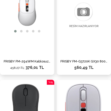
FRISBY FM-294WM Kablosuz Optik Mouse (Beyaz)
FRISBY FM-G3720K GX30 8000dpi RGB Gaming Mouse
376,01 TL
560,49 TL
458,27 TL
%25
İndirim
%25İndirim