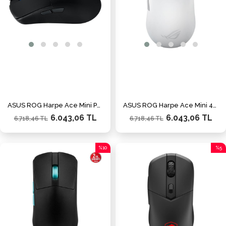
ASUS ROG Harpe Ace Mini P716 42000 DPI 49g Kablosuz Siyah Oyuncu Mouse / 90MP03Z0-BMUA00
ASUS ROG Harpe Ace Mini 42000 DPI 49g Kablosuz Beyaz Oyuncu Mouse / 90MP03Z0-BMUA10
6.043,06 TL
6.043,06 TL
6.718,46 TL
6.718,46 TL
%10
%5
İndirim
İndiri
%10İndirim
%5İnd