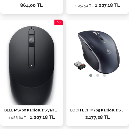
864,00 TL
1.007,18 TL
1.057,54 TL
%7
İndirim
%7İndirim
DELL MS300 Kablosuz Siyah Mouse
LOGITECH M705 Kablosuz Siyah Mouse (910-001949)
1.007,18 TL
2.177,28 TL
1.088,64 TL