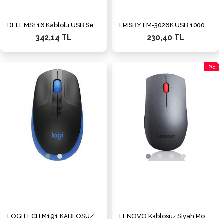
DELL MS116 Kablolu USB Sessiz Siyah Mouse
FRISBY FM-3026K USB 1000dpi siyah Mouse
342,14 TL
230,40 TL
%5
İndiri
%5İnd
LOGITECH M191 KABLOSUZ MOUSE MAVİ 910-005909
LENOVO Kablosuz Siyah Mouse (4X30H56887)