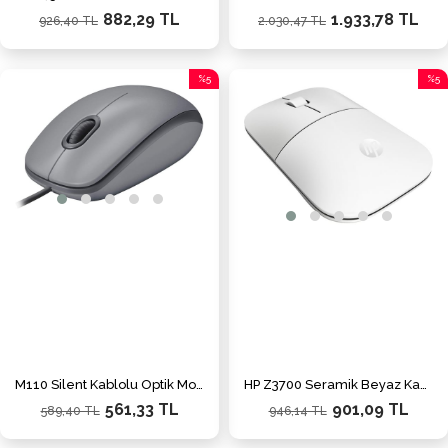
882,29 TL
1.933,78 TL
926,40 TL
2.030,47 TL
%5
%5
İndirim
İndiri
%5İndirim
%5İnd
M110 Silent Kablolu Optik Mouse Mid Gray - 910-006760
HP Z3700 Seramik Beyaz Kablosuz Mouse (171D8AA)
561,33 TL
901,09 TL
589,40 TL
946,14 TL