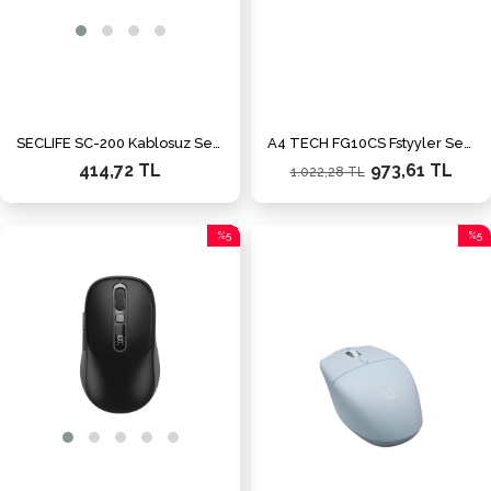
SECLIFE SC-200 Kablosuz Sessiz Mouse Yeşil
A4 TECH FG10CS Fstyyler Sessiz Şarj Edilebilir 2000 DPI Optik Kablosuz Mouse Gri
414,72 TL
973,61 TL
1.022,28 TL
%5
%5
İndirim
İndiri
%5İndirim
%5İnd