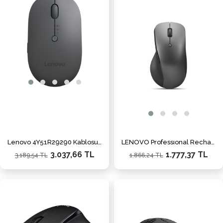
İndirim
İndiri
%5İndirim
%5İnd
Lenovo 4Y51R29290 Kablosuz Mouse X9 Edition
LENOVO Professıonal Rechargeable Kablosuz Siyah Mouse (4Y51J62544)
3.037,66 TL
1.777,37 TL
3.189,54 TL
1.866,24 TL