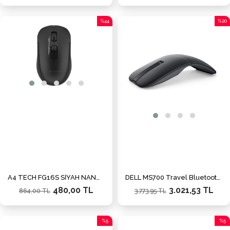
%44
%20
İndirim
İndiri
%44İndirim
%20İn
A4 TECH FG16S SİYAH NANO SILENT KABLSZ OPT.2000DPI
DELL MS700 Travel Bluetooth Mouse Siyah (570-ABQN)
480,00 TL
3.021,53 TL
864,00 TL
3.773,95 TL
%5
%5