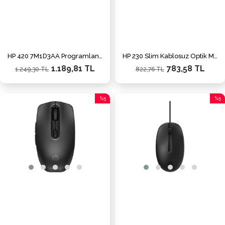
HP 420 7M1D3AA Programlanabilir Kablosuz Bluetooth Bluetooth Mouse
HP 230 Slim Kablosuz Optik Mouse Siyah - AJ7C2AA
1.189,81 TL
783,58 TL
1.249,30 TL
822,76 TL
%5
%5
İndirim
İndiri
%5İndirim
%5İnd