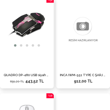
%36
İndirim
%36İndirim
QUADRO DP-480 USB siyah RGB Oyuncu Mouse
INCA IWM-551 TYPE C ŞARJ EDİLEBİLİR KABLOSUZ MOUSE
443,52 TL
912,00 TL
691,20 TL
%18
İndirim
%18İndirim