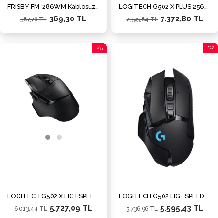
FRISBY FM-286WM Kablosuz Optik Mouse Beyaz
LOGITECH G502 X PLUS 25600dpi RGB Kablosuz Gamıng Mouse (910-006167)
369,30 TL
7.372,80 TL
387,76 TL
7.395,84 TL
%5
%2
İndirim
İndiri
%5İndirim
%2İnd
LOGITECH G502 X LIGTSPEED 25600dpi Kablosuz Gamıng Mouse (910-006185)
LOGITECH G502 LIGTSPEED 25600dpi Kablosuz Gamıng Mouse (910-005571)
5.727,09 TL
5.595,43 TL
6.013,44 TL
5.736,96 TL