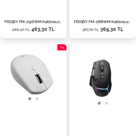
FRISBY FM-296WM Kablosuz Optik Mouse
FRISBY FM-288WM Kablosuz Mavi Mouse
463,30 TL
369,30 TL
486,47 TL
387,76 TL
%5
İndirim
%5İndirim