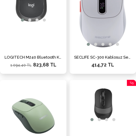
LOGITECH M240 Bluetooth Kablosuz siyah Sessiz Mouse
SECLIFE SC-300 Kablosuz Sessiz Mouse Beyaz
823,68 TL
414,72 TL
1.094,40 TL
%5
İndiri
%5İnd