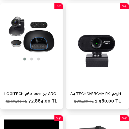
%21
%48
İndirim
İndiri
%21İndirim
%48İn
LOGITECH 960-001057 GROUP VIDEO KONFERANS CİHAZI KAMERASI
A4 TECH WEBCAM PK-925H FULL HD WEBCAM
72.864,00 TL
1.980,00 TL
92.736,00 TL
3.801,60 TL
%36
%46
İndirim
İndiri