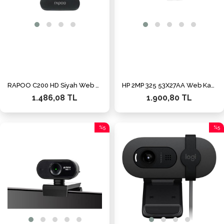
RAPOO C200 HD Siyah Web Kamera 19880
HP 2MP 325 53X27AA Web Kamera
1.486,08 TL
1.900,80 TL
%5
%5
İndirim
İndiri
%5İndirim
%5İnd