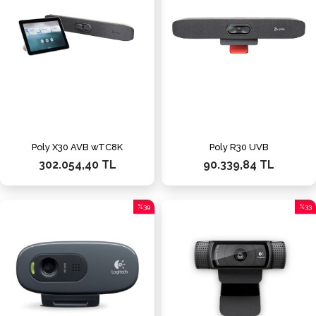
Poly X30 AVB wTC8K
Poly R30 UVB
302.054,40 TL
90.339,84 TL
%39
%33
İndirim
İndiri
%39İndirim
%33İn