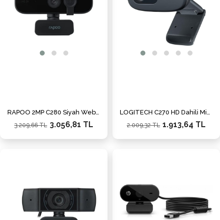
RAPOO 2MP C280 Siyah Web Kamera 19990
LOGITECH C270 HD Dahili Mikrofonlu Webcam 960-001063
3.056,81 TL
1.913,64 TL
3.209,66 TL
2.009,32 TL