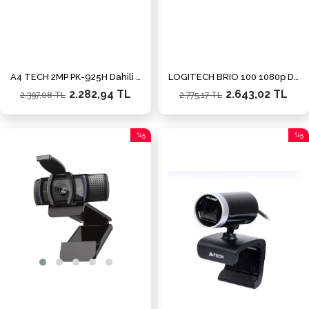
A4 TECH 2MP PK-925H Dahili Mikrofonlu Webcam
LOGITECH BRIO 100 1080p Dahili Mikrofonlu Webcam 960-001585
2.282,94 TL
2.643,02 TL
2.397,08 TL
2.775,17 TL
%5
%5
İndirim
İndiri
%5İndirim
%5İnd