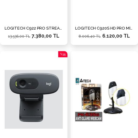
LOGITECH C922 PRO STREAM WEBCAM V-U0028 960-001088
LOGITECH C920S HD PRO MİKROFONLU WEBCAM 960-001252
7.380,00 TL
6.120,00 TL
13.536,00 TL
8.006,40 TL
%35
İndirim
%35İndirim