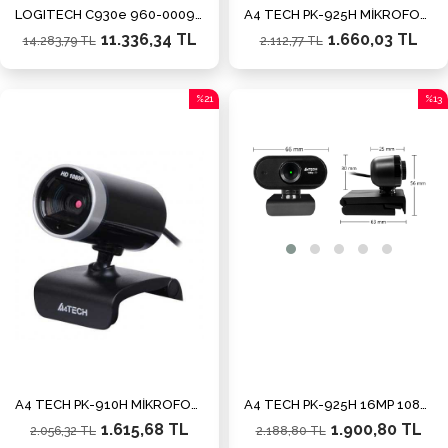
LOGITECH C930e 960-000972 1080p Kurumsal Web Kamerası (Webcam)
A4 TECH PK-925H MİKROFONLU WEBCAM USB 3.0 1080p FULL HD
11.336,34 TL
1.660,03 TL
14.283,79 TL
2.112,77 TL
%21
%13
İndirim
İndiri
%21İndirim
%13İn
A4 TECH PK-910H MİKROFONLU WEBCAM USB 2.0 16 MPİXEL 1080p FULL HD TAK ÇALIŞTIR
A4 TECH PK-925H 16MP 1080P HD Mikrofonlu Siyah Webcam
1.615,68 TL
1.900,80 TL
2.056,32 TL
2.188,80 TL