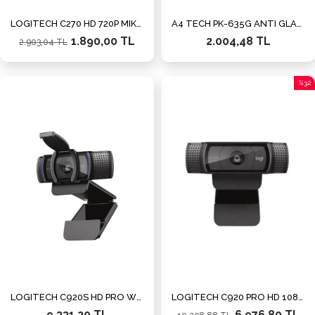
LOGITECH C270 HD 720P MIKROFONLU WEBCAM SİYAH 960-001063
A4 TECH PK-635G ANTI GLARE 480P 640X480 WEBCAM
1.890,00 TL
2.004,48 TL
2.903,04 TL
%32
İndiri
%32İn
LOGITECH C920S HD PRO WEBCAM SİYAH 960-001252
LOGITECH C920 PRO HD 1080P STEREO SES İLE WEBCAM SİYAH 960-001055
9.331,20 TL
6.976,80 TL