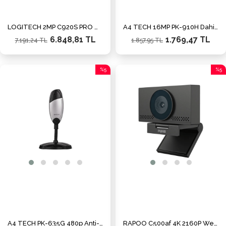
LOGITECH 2MP C920S PRO Webcam 960-001252
A4 TECH 16MP PK-910H Dahili Mikrofonlu Webcam
6.848,81 TL
1.769,47 TL
7.191,24 TL
1.857,95 TL
%5
%5
İndirim
İndiri
%5İndirim
%5İnd
A4 TECH PK-635G 480p Anti-Glare Dahili Mikrofonlu Webcam
RAPOO C500af 4K 2160P Web Kamera