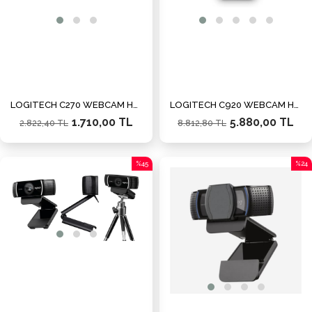
LOGITECH C270 WEBCAM HD 960-001063
LOGITECH C920 WEBCAM HD PRO 960-001055
1.710,00 TL
5.880,00 TL
2.822,40 TL
8.812,80 TL
%45
%24
İndirim
İndiri
%45İndirim
%24İn