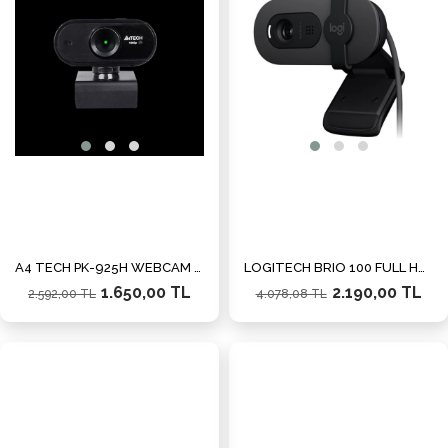
%36İndirim
%46İn
A4 TECH PK-925H WEBCAM FULL HD (1080P) 920 x 1080
LOGITECH BRIO 100 FULL HD 1080P MİKROFONLU WEB KAMERA SİYAH 960-001585
1.650,00 TL
2.190,00 TL
2.592,00 TL
4.078,08 TL