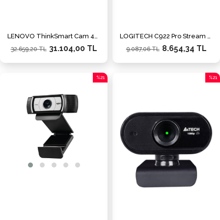
LENOVO ThinkSmart Cam 40CLTSCAM1 1080p Akıllı Kurumsal Video Konferans Kamerası
LOGITECH C922 Pro Stream 1920x1080 Web Kamerası (960-001088)
31.104,00 TL
8.654,34 TL
32.659,20 TL
9.087,06 TL
%21
%21
İndirim
İndiri
%21İndirim
%21İn