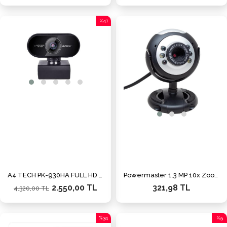
%41
İndirim
%41İndirim
A4 TECH PK-930HA FULL HD 1080P OTOMATIK ODAKLANMAL
Powermaster 1.3 MP 10x Zoom Ledli Mikrofonlu Pc Webcam PM-3962
2.550,00 TL
321,98 TL
4.320,00 TL
%34
%5