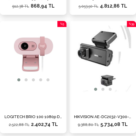
868,94 TL
4.812,86 TL
912,38 TL
5.053,50 TL
%5
%39
İndirim
İndiri
%5İndirim
%39İn
LOGITECH BRIO 100 1080p Dahili Mikrofonlu Webcam Pembe 960-001623
HIKVISION AE-DC2032-V300-(N4G)(3CH) (O-STD) HD Üç Kameralı Araç İçi Kamera G-Sensor ve Wi-Fi
2.402,74 TL
5.734,08 TL
2.522,88 TL
9.388,80 TL