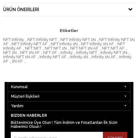
ÜRÜN ÖNERILERI
Etiketler
NFT Infinity
,
NFT Infinity NFT
,
NFT Infinity NFT 1N
,
NFT Infinity NFT 1N
AF
,
NFT Infinity NFT AF
,
NFT Infinity 1N
,
NFT Infinity 1N AF
,
NFT
Infinity AF
,
NFT NFT
,
NFT NFT 1N
,
NFT NFT 1N AF
,
NFT NFT AF
,
NFT 1N
,
NFT 1N AF
,
NFT AF
,
Infinity
,
Infinity NFT
,
Infinity NFT 1N
,
Infinity NFT 1N AF
,
Infinity NFT AF
,
Infinity 1N
,
Infinity 1N AF
,
Infinity
AF
,
1N AF
,
Kurumsal
Müşteri İlişkileri
Yardım
BIZDEN HABERLER
Bültenimize Üye Olun ! Tüm İndirim ve Fırsatlardan İlk Sizin
Haberiniz Olsun !