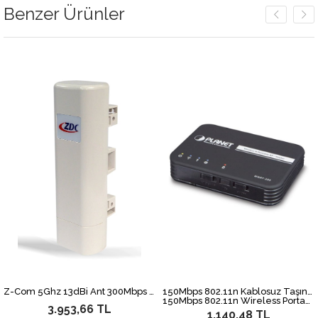
Benzer Ürünler
Z-Com 5Ghz 13dBi Ant 300Mbps Cloud Managed Wireless Outdoor AP
150Mbps 802.11n Kablosuz Taşınabilir Access Point/Router
150Mbps 802.11n Wireless Portable Access Point/Router
3.953,66 TL
1.140,48 TL