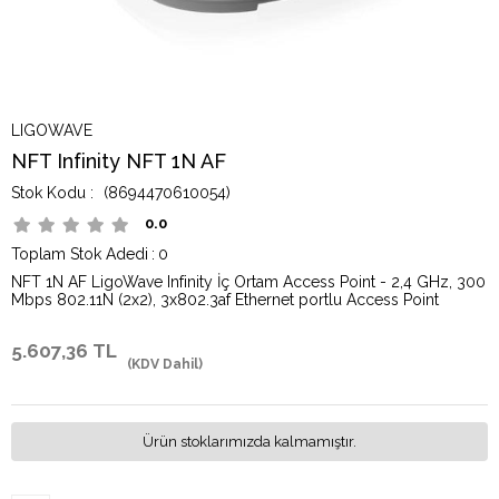
LIGOWAVE
NFT Infinity NFT 1N AF
(8694470610054)
0.0
Toplam Stok Adedi
:
0
NFT 1N AF LigoWave Infinity İç Ortam Access Point - 2,4 GHz, 300
Mbps 802.11N (2x2), 3x802.3af Ethernet portlu Access Point
5.607,36 TL
(KDV Dahil)
Ürün stoklarımızda kalmamıştır.