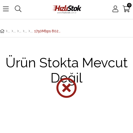
0
1750Mbps 802.11ac Dual Band Wall Mount Enterprise Wireless Access Point (Built-in 3 x 2dBi SMA Anten-ETSI channel for European market)