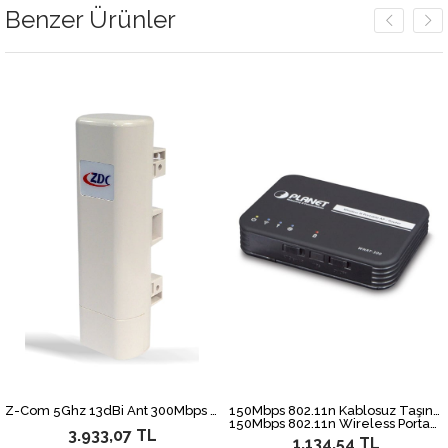
Benzer Ürünler
Z-Com 5Ghz 13dBi Ant 300Mbps Cloud Managed Wireless Outdoor AP
150Mbps 802.11n Kablosuz Taşınabilir Access Point/Router
150Mbps 802.11n Wireless Portable Access Point/Router
3.933,07 TL
1.134,54 TL