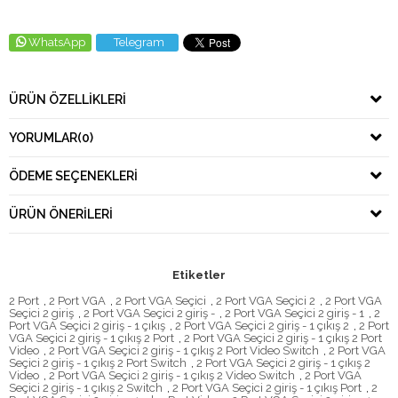
WhatsApp
Telegram
ÜRÜN ÖZELLIKLERI
YORUMLAR
(0)
ÖDEME SEÇENEKLERI
ÜRÜN ÖNERILERI
Etiketler
2 Port
,
2 Port VGA
,
2 Port VGA Seçici
,
2 Port VGA Seçici 2
,
2 Port VGA
Seçici 2 giriş
,
2 Port VGA Seçici 2 giriş -
,
2 Port VGA Seçici 2 giriş - 1
,
2
Port VGA Seçici 2 giriş - 1 çıkış
,
2 Port VGA Seçici 2 giriş - 1 çıkış 2
,
2 Port
VGA Seçici 2 giriş - 1 çıkış 2 Port
,
2 Port VGA Seçici 2 giriş - 1 çıkış 2 Port
Video
,
2 Port VGA Seçici 2 giriş - 1 çıkış 2 Port Video Switch
,
2 Port VGA
Seçici 2 giriş - 1 çıkış 2 Port Switch
,
2 Port VGA Seçici 2 giriş - 1 çıkış 2
Video
,
2 Port VGA Seçici 2 giriş - 1 çıkış 2 Video Switch
,
2 Port VGA
Seçici 2 giriş - 1 çıkış 2 Switch
,
2 Port VGA Seçici 2 giriş - 1 çıkış Port
,
2