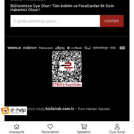
Bültenimize Üye Olun ! Tüm İndirim ve Fırsatlardan İlk Sizin
Haberiniz Olsun !
GÖNDER
©2007-2025
hizlistok.com.tr
- Tüm Hakları Saklıdır.
Anasayfa
Favorilerim
Sepetim
Üye Girişi