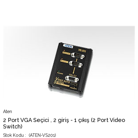
Aten
2 Port VGA Seçici , 2 giriş - 1 çıkış (2 Port Video
Switch)
(ATEN-VS201)