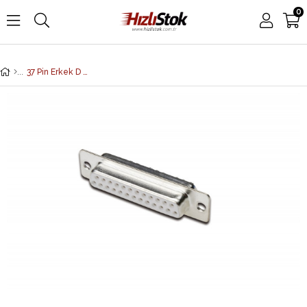
0
37 Pin Erkek D Konektör Kablo Tipi