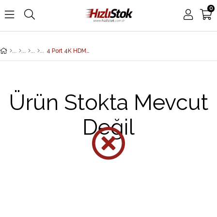
0
4 Port 4K HDMI Switch, 4 giriş - 1 çıkış, uzaktan kumanda ürünle birlikte gelmektedir<br> 4-Port 4K HDMI Switch