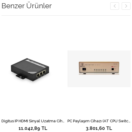
Benzer Ürünler
Digitus IP HDMI Sinyal Uzatma Cihazı, Alıcı (Receiver) Birim, 100 metre, Maksimum çözünürlük 1920x1080, 1 x HDMI ekran bağlantısı, 1 x RS-232 bağlantısı, uzaktan kumanda vericisi ve güç adaptörü dahil, DS-55200 Transmitter Birim ayrıca alınmalıdır
PC Paylaşım Cihazı (AT CPU Switch), 4 PC, 1 giriş - 4 çıkış
11.042,89 TL
3.801,60 TL