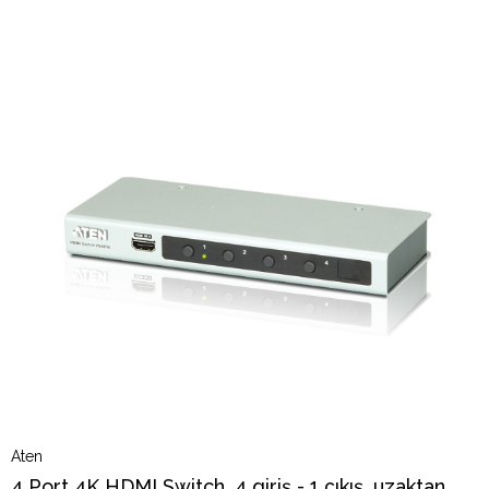
Aten
4 Port 4K HDMI Switch, 4 giriş - 1 çıkış, uzaktan