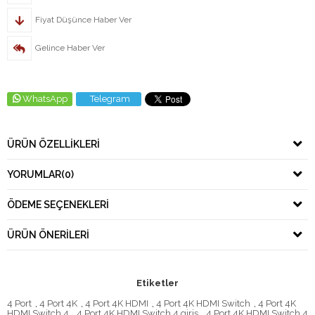
Fiyat Düşünce Haber Ver
Gelince Haber Ver
WhatsApp
Telegram
ÜRÜN ÖZELLIKLERI
YORUMLAR
(0)
ÖDEME SEÇENEKLERI
ÜRÜN ÖNERILERI
Etiketler
4 Port
,
4 Port 4K
,
4 Port 4K HDMI
,
4 Port 4K HDMI Switch
,
4 Port 4K
HDMI Switch 4
,
4 Port 4K HDMI Switch 4 giriş
,
4 Port 4K HDMI Switch 4