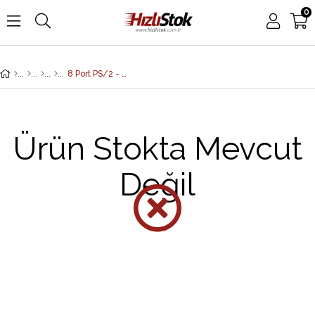
0
8 Port PS/2 - USB KVM Switch