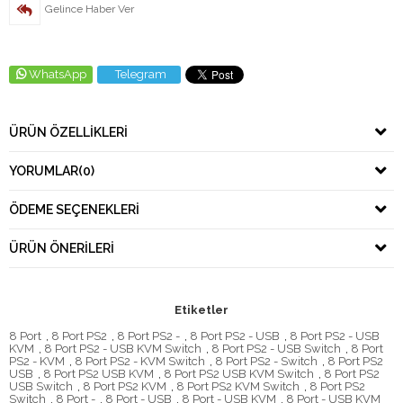
Gelince Haber Ver
WhatsApp
Telegram
ÜRÜN ÖZELLIKLERI
YORUMLAR
(0)
ÖDEME SEÇENEKLERI
ÜRÜN ÖNERILERI
Etiketler
8 Port
,
8 Port PS2
,
8 Port PS2 -
,
8 Port PS2 - USB
,
8 Port PS2 - USB
KVM
,
8 Port PS2 - USB KVM Switch
,
8 Port PS2 - USB Switch
,
8 Port
PS2 - KVM
,
8 Port PS2 - KVM Switch
,
8 Port PS2 - Switch
,
8 Port PS2
USB
,
8 Port PS2 USB KVM
,
8 Port PS2 USB KVM Switch
,
8 Port PS2
USB Switch
,
8 Port PS2 KVM
,
8 Port PS2 KVM Switch
,
8 Port PS2
Switch
,
8 Port -
,
8 Port - USB
,
8 Port - USB KVM
,
8 Port - USB KVM