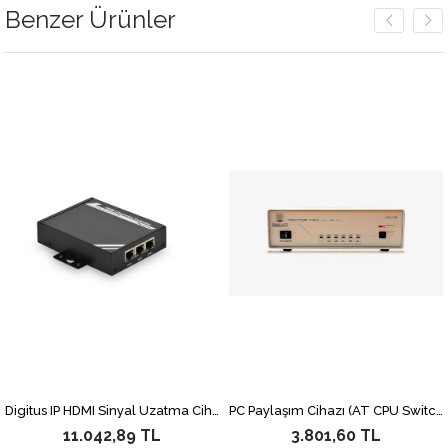
Benzer Ürünler
Digitus IP HDMI Sinyal Uzatma Cihazı, Alıcı (Receiver) Birim, 100 metre, Maksimum çözünürlük 1920x1080, 1 x HDMI ekran bağlantısı, 1 x RS-232 bağlantısı, uzaktan kumanda vericisi ve güç adaptörü dahil, DS-55200 Transmitter Birim ayrıca alınmalıdır
PC Paylaşım Cihazı (AT CPU Switch), 4 PC, 1 giriş - 4 çıkış
11.042,89 TL
3.801,60 TL