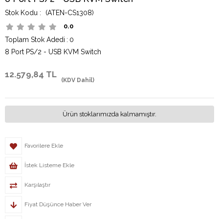
(ATEN-CS1308)
0.0
Toplam Stok Adedi
:
0
8 Port PS/2 - USB KVM Switch
12.579,84 TL
(KDV Dahil)
Ürün stoklarımızda kalmamıştır.
Favorilere Ekle
İstek Listeme Ekle
Karşılaştır
Fiyat Düşünce Haber Ver