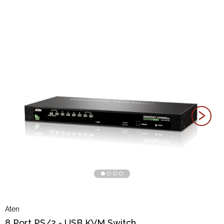
›
Aten
8 Port PS/2 - USB KVM Switch