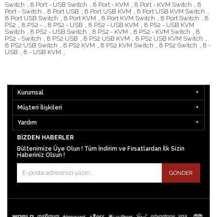
Switch
,
8 Port - USB Switch
,
8 Port - KVM
,
8 Port - KVM Switch
,
8
Port - Switch
,
8 Port USB
,
8 Port USB KVM
,
8 Port USB KVM Switch
,
8 Port USB Switch
,
8 Port KVM
,
8 Port KVM Switch
,
8 Port Switch
,
8
PS2
,
8 PS2 -
,
8 PS2 - USB
,
8 PS2 - USB KVM
,
8 PS2 - USB KVM
Switch
,
8 PS2 - USB Switch
,
8 PS2 - KVM
,
8 PS2 - KVM Switch
,
8
PS2 - Switch
,
8 PS2 USB
,
8 PS2 USB KVM
,
8 PS2 USB KVM Switch
,
8 PS2 USB Switch
,
8 PS2 KVM
,
8 PS2 KVM Switch
,
8 PS2 Switch
,
8 -
USB
,
8 - USB KVM
,
Kurumsal
Müşteri İlişkileri
Yardım
BIZDEN HABERLER
Bültenimize Üye Olun ! Tüm İndirim ve Fırsatlardan İlk Sizin
Haberiniz Olsun !
GÖNDER