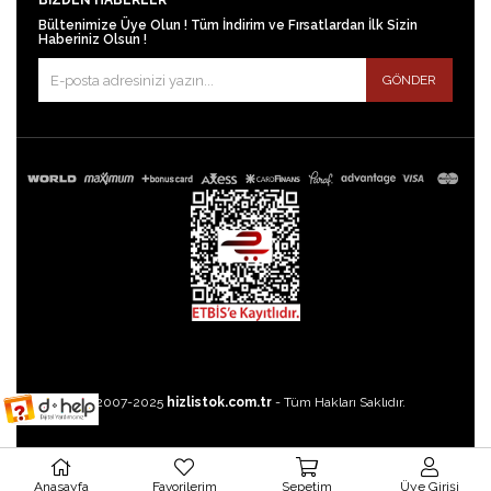
BIZDEN HABERLER
Bültenimize Üye Olun ! Tüm İndirim ve Fırsatlardan İlk Sizin
Haberiniz Olsun !
GÖNDER
©2007-2025
hizlistok.com.tr
- Tüm Hakları Saklıdır.
Anasayfa
Favorilerim
Sepetim
Üye Girişi