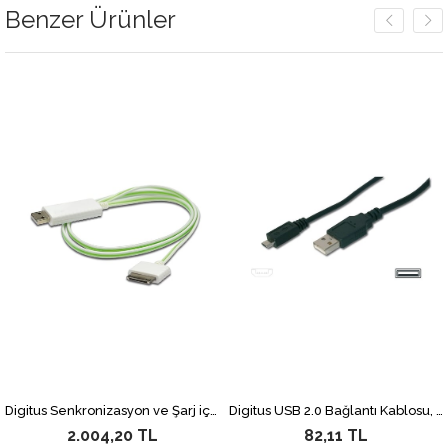
Benzer Ürünler
Digitus Senkronizasyon ve Şarj için FLUX CONNECT Işıklı Kablo, Apple Dock erkek <-> USB A erkek 0.90 metre, AWG28, beyaz renk, iPod, iPhone için ideal
Digitus USB 2.0 Bağlantı Kablosu, USB A Erkek - micro USB B Erkek, 1.80 metre, AWG 28, UL, siyah renk
2.004,20 TL
82,11 TL