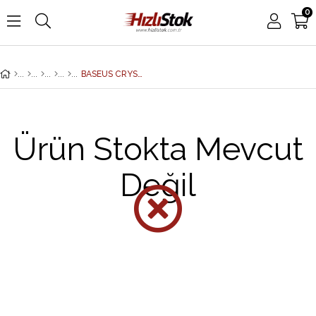
0
BASEUS CRYSTAL SHINE CAJY000001 2.4A 120 CM USB TO LIGHTNING ŞARJ KABLOSU SİYAH