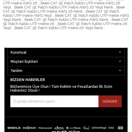
UTP metre AWG 26
,
Beek CAT. 5E Patch Kablo UTP metre AWG 26
Yeşil
,
Beek CAT. 5E Patch Kablo UTP metre AWG 26 Yeşil Renk
,
Beek
CAT. 5E Patch Kablo UTP metre AWG 26 Renk
,
Beek CAT. 5E Patch
Kablo UTP metre AWG Yeşil
,
Beek CAT. 5E Patch Kablo UTP metre AWG
Yeşil Renk
,
Beek CAT. 5E Patch Kablo UTP metre AWG Renk
,
Beek CAT.
5E Patch Kablo UTP metre 26
,
Beek CAT. 5E Patch Kablo UTP metre 26
Yeşil
,
Beek CAT. 5E Patch Kablo UTP metre 26 Yeşil Renk
,
Kurumsal
Müşteri İlişkileri
Yardım
BIZDEN HABERLER
Bültenimize Üye Olun ! Tüm İndirim ve Fırsatlardan İlk Sizin
Haberiniz Olsun !
GÖNDER