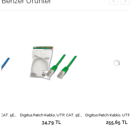
Benzer Ürünler
Digitus Patch Kablo, UTP, CAT. 5E, 2 metre, AWG 26/7, Mavi Renk, 3P sertifikalı
Digitus Patch Kablo, UTP, CAT. 5E, 0.5 metre, AWG 26/7, Yeşil Renk, 3P sertifikalı
34,79 TL
255,65 TL