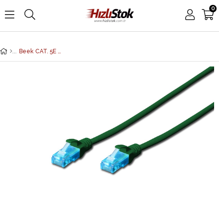
0
Beek CAT. 5E Patch Kablo, UTP, 0.25 metre, AWG 26, Yeşil Renk