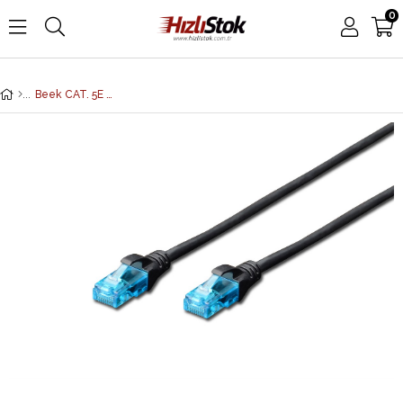
0
Beek CAT. 5E Patch Kablo, UTP, 3 metre, AWG 26, Siyah Renk