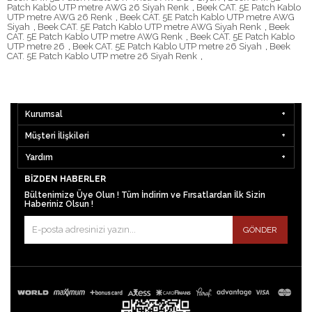
Patch Kablo UTP metre AWG 26 Siyah Renk
,
Beek CAT. 5E Patch Kablo
UTP metre AWG 26 Renk
,
Beek CAT. 5E Patch Kablo UTP metre AWG
Siyah
,
Beek CAT. 5E Patch Kablo UTP metre AWG Siyah Renk
,
Beek
CAT. 5E Patch Kablo UTP metre AWG Renk
,
Beek CAT. 5E Patch Kablo
UTP metre 26
,
Beek CAT. 5E Patch Kablo UTP metre 26 Siyah
,
Beek
CAT. 5E Patch Kablo UTP metre 26 Siyah Renk
,
Kurumsal
Müşteri İlişkileri
Yardım
BIZDEN HABERLER
Bültenimize Üye Olun ! Tüm İndirim ve Fırsatlardan İlk Sizin
Haberiniz Olsun !
GÖNDER