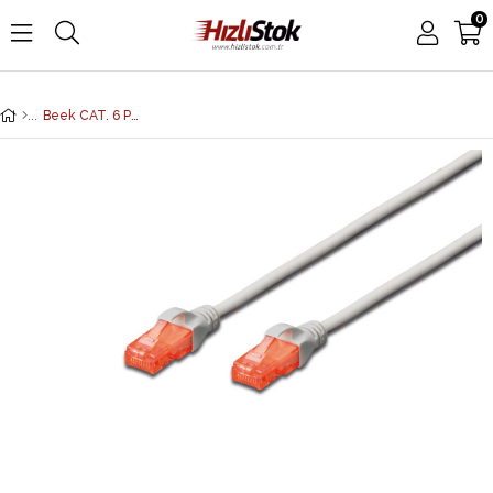
0
Beek CAT. 6 Patch Kablo, U/UTP, 0,25 metre, AWG 26, Gri Renk, LSZH