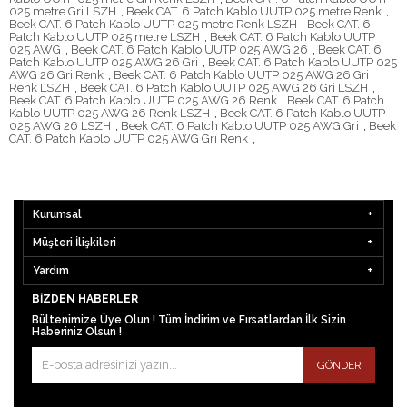
025 metre Gri LSZH
,
Beek CAT. 6 Patch Kablo UUTP 025 metre Renk
,
Beek CAT. 6 Patch Kablo UUTP 025 metre Renk LSZH
,
Beek CAT. 6
Patch Kablo UUTP 025 metre LSZH
,
Beek CAT. 6 Patch Kablo UUTP
025 AWG
,
Beek CAT. 6 Patch Kablo UUTP 025 AWG 26
,
Beek CAT. 6
Patch Kablo UUTP 025 AWG 26 Gri
,
Beek CAT. 6 Patch Kablo UUTP 025
AWG 26 Gri Renk
,
Beek CAT. 6 Patch Kablo UUTP 025 AWG 26 Gri
Renk LSZH
,
Beek CAT. 6 Patch Kablo UUTP 025 AWG 26 Gri LSZH
,
Beek CAT. 6 Patch Kablo UUTP 025 AWG 26 Renk
,
Beek CAT. 6 Patch
Kablo UUTP 025 AWG 26 Renk LSZH
,
Beek CAT. 6 Patch Kablo UUTP
025 AWG 26 LSZH
,
Beek CAT. 6 Patch Kablo UUTP 025 AWG Gri
,
Beek
CAT. 6 Patch Kablo UUTP 025 AWG Gri Renk
,
Kurumsal
Müşteri İlişkileri
Yardım
BIZDEN HABERLER
Bültenimize Üye Olun ! Tüm İndirim ve Fırsatlardan İlk Sizin
Haberiniz Olsun !
GÖNDER