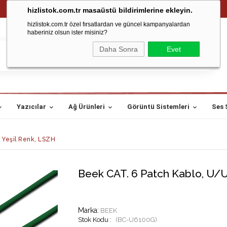
hizlistok.com.tr masaüstü bildirimlerine ekleyin.
hizlistok.com.tr özel fırsatlardan ve güncel kampanyalardan
haberiniz olsun ister misiniz?
Daha Sonra
Evet
Yazıcılar
Ağ Ürünleri
Görüntü Sistemleri
Ses 
 Yeşil Renk, LSZH
Beek CAT. 6 Patch Kablo, U/U
Marka
:
BEEK
(BC-U6100G)