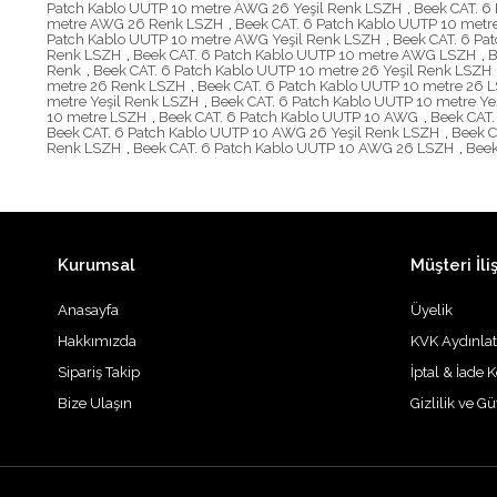
Patch Kablo UUTP 10 metre AWG 26 Yeşil Renk LSZH
,
Beek CAT. 6
metre AWG 26 Renk LSZH
,
Beek CAT. 6 Patch Kablo UUTP 10 met
Patch Kablo UUTP 10 metre AWG Yeşil Renk LSZH
,
Beek CAT. 6 Pa
Renk LSZH
,
Beek CAT. 6 Patch Kablo UUTP 10 metre AWG LSZH
,
B
Renk
,
Beek CAT. 6 Patch Kablo UUTP 10 metre 26 Yeşil Renk LSZH
metre 26 Renk LSZH
,
Beek CAT. 6 Patch Kablo UUTP 10 metre 26 
metre Yeşil Renk LSZH
,
Beek CAT. 6 Patch Kablo UUTP 10 metre Ye
10 metre LSZH
,
Beek CAT. 6 Patch Kablo UUTP 10 AWG
,
Beek CAT.
Beek CAT. 6 Patch Kablo UUTP 10 AWG 26 Yeşil Renk LSZH
,
Beek C
Renk LSZH
,
Beek CAT. 6 Patch Kablo UUTP 10 AWG 26 LSZH
,
Beek
Kurumsal
Müşteri İliş
Anasayfa
Üyelik
Hakkımızda
KVK Aydınla
Sipariş Takip
İptal & İade K
Bize Ulaşın
Gizlilik ve G