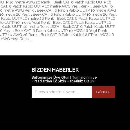
o UUTP 10 metre AWG 26 Renk
,
Beek CAT. 6 Patch Kablo UUTP 10
 CAT. 6 Patch Kablo UUTP 10 metre AWG Yeşil Renk
,
Beek CAT. 6
 10 metre AWG Renk
,
Beek CAT. 6 Patch Kablo UUTP 10 metre AWG
10 metre 26 Yeşil
,
Beek CAT. 6 Patch Kablo UUTP 10 metre 26 Yeşil
h Kablo UUTP 10 metre 26 Renk
,
Beek CAT. 6 Patch Kablo UUTP 10
blo UUTP 10 metre Yeşil Renk
,
Beek CAT. 6 Patch Kablo UUTP 10
ch Kablo UUTP 10 metre Renk LSZH
,
Beek CAT. 6 Patch Kablo UUTP
6 Yeşil
,
Beek CAT. 6 Patch Kablo UUTP 10 AWG 26 Yeşil Renk
,
 UUTP 10 AWG 26 Renk
,
Beek CAT. 6 Patch Kablo UUTP 10 AWG 26
0 AWG Yeşil Renk
,
BIZDEN HABERLER
Bültenimize Üye Olun ! Tüm İndirim ve
Fırsatlardan İlk Sizin Haberiniz Olsun !
GÖNDER