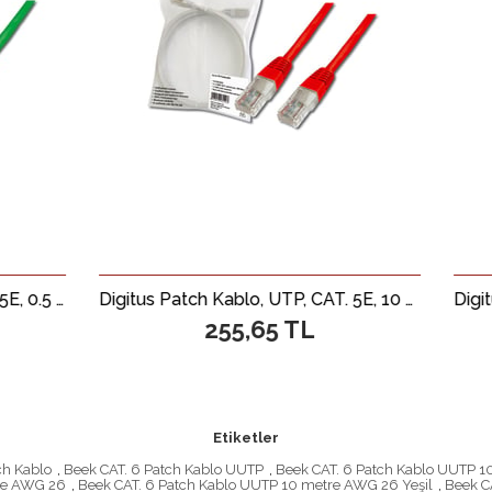
Digitus Patch Kablo, UTP, CAT. 5E, 10 metre, AWG 26/7, Kırmızı Renk, 3P sertifikalı
255,65 TL
481,8
Etiketler
ch Kablo
,
Beek CAT. 6 Patch Kablo UUTP
,
Beek CAT. 6 Patch Kablo UUTP 1
tre AWG 26
,
Beek CAT. 6 Patch Kablo UUTP 10 metre AWG 26 Yeşil
,
Beek C