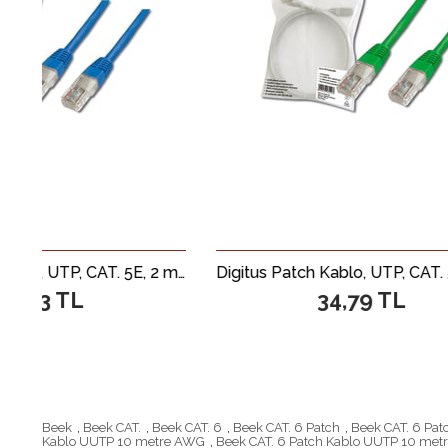
Digitus Patch Kablo, UTP, CAT. 5E, 2 metre, AWG 26/7, Mavi Renk, 3P sertifikalı
Digitus Patch Kablo, UTP, CAT. 5E, 0.5 metre, AWG 26/7, Yeşil Renk, 3P sertifikalı
34,79 TL
Beek
,
Beek CAT.
,
Beek CAT. 6
,
Beek CAT. 6 Patch
,
Beek CAT. 6 Pat
Kablo UUTP 10 metre AWG
,
Beek CAT. 6 Patch Kablo UUTP 10 me