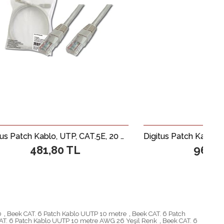
Digitus Patch Kablo, UTP, CAT.5E, 20 metre, AWG 26/7, Gri Renk, 3P sertifikalı
0 TL
96,06 TL
0
,
Beek CAT. 6 Patch Kablo UUTP 10 metre
,
Beek CAT. 6 Patch
AT. 6 Patch Kablo UUTP 10 metre AWG 26 Yeşil Renk
,
Beek CAT. 6