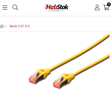
0
Beek CAT 6 SFTP/PIMF (Pairs In Metal Foil) Patch Kablosu, 5 metre, LSZH, AWG 26, Sarı Renk