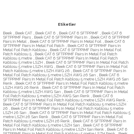
Etiketler
Beek
,
Beek CAT
,
Beek CAT 6
,
Beek CAT 6 SFTPPIMF
,
Beek CAT 6
SFTPPIMF Pairs
,
Beek CAT 6 SFTPPIMF Pairs In
,
Beek CAT 6 SFTPPIMF
Pairs In Metal
,
Beek CAT 6 SFTPPIMF Pairs In Metal Foil
,
Beek CAT 6
SFTPPIMF Pairs In Metal Foil Patch
,
Beek CAT 6 SFTPPIMF Pairs In
Metal Foil Patch Kablosu
,
Beek CAT 6 SFTPPIMF Pairs In Metal Foil
Patch Kablosu 5
,
Beek CAT 6 SFTPPIMF Pairs In Metal Foil Patch
Kablosu 5 metre
,
Beek CAT 6 SFTPPIMF Pairs In Metal Foil Patch
Kablosu 5 metre LSZH
,
Beek CAT 6 SFTPPIMF Pairs In Metal Foil Patch
Kablosu 5 metre LSZH AWG
,
Beek CAT 6 SFTPPIMF Pairs In Metal Foil
Patch Kablosu 5 metre LSZH AWG 26
,
Beek CAT 6 SFTPPIMF Pairs In
Metal Foil Patch Kablosu 5 metre LSZH AWG 26 Sarı
,
Beek CAT 6
SFTPPIMF Pairs In Metal Foil Patch Kablosu 5 metre LSZH AWG 26 Sarı
Renk
,
Beek CAT 6 SFTPPIMF Pairs In Metal Foil Patch Kablosu 5 metre
LSZH AWG 26 Renk
,
Beek CAT 6 SFTPPIMF Pairs In Metal Foil Patch
Kablosu 5 metre LSZH AWG Sarı
,
Beek CAT 6 SFTPPIMF Pairs In Metal
Foil Patch Kablosu 5 metre LSZH AWG Sarı Renk
,
Beek CAT 6
SFTPPIMF Pairs In Metal Foil Patch Kablosu 5 metre LSZH AWG Renk
,
Beek CAT 6 SFTPPIMF Pairs In Metal Foil Patch Kablosu 5 metre LSZH
26
,
Beek CAT 6 SFTPPIMF Pairs In Metal Foil Patch Kablosu 5 metre
LSZH 26 Sarı
,
Beek CAT 6 SFTPPIMF Pairs In Metal Foil Patch Kablosu 5
metre LSZH 26 Sarı Renk
,
Beek CAT 6 SFTPPIMF Pairs In Metal Foil
Patch Kablosu 5 metre LSZH 26 Renk
,
Beek CAT 6 SFTPPIMF Pairs In
Metal Foil Patch Kablosu 5 metre LSZH Sarı
,
Beek CAT 6 SFTPPIMF
Pairs In Metal Foil Patch Kablosu 5 metre LSZH Sarı Renk
,
Beek CAT 6
SFTPPIMF Pairs In Metal Foil Patch Kablosu 5 metre LSZH Renk
,
Beek