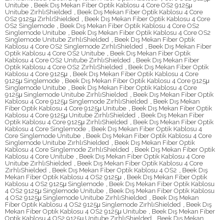
Unitube
,
Beek Dış Mekan Fiber Optik Kablosu 4 Core OS2 9125μ
Unitube ZırhlıShielded
,
Beek Dış Mekan Fiber Optik Kablosu 4 Core
OS2 9125μ ZırhlıShielded
,
Beek Dış Mekan Fiber Optik Kablosu 4 Core
OS2 Singlemode
,
Beek Dış Mekan Fiber Optik Kablosu 4 Core OS2
Singlemode Unitube
,
Beek Dış Mekan Fiber Optik Kablosu 4 Core OS2
Singlemode Unitube ZırhlıShielded
,
Beek Dış Mekan Fiber Optik
Kablosu 4 Core OS2 Singlemode ZırhlıShielded
,
Beek Dış Mekan Fiber
Optik Kablosu 4 Core OS2 Unitube
,
Beek Dış Mekan Fiber Optik
Kablosu 4 Core OS2 Unitube ZırhlıShielded
,
Beek Dış Mekan Fiber
Optik Kablosu 4 Core OS2 ZırhlıShielded
,
Beek Dış Mekan Fiber Optik
Kablosu 4 Core 9125μ
,
Beek Dış Mekan Fiber Optik Kablosu 4 Core
9125μ Singlemode
,
Beek Dış Mekan Fiber Optik Kablosu 4 Core 9125μ
Singlemode Unitube
,
Beek Dış Mekan Fiber Optik Kablosu 4 Core
9125μ Singlemode Unitube ZırhlıShielded
,
Beek Dış Mekan Fiber Optik
Kablosu 4 Core 9125μ Singlemode ZırhlıShielded
,
Beek Dış Mekan
Fiber Optik Kablosu 4 Core 9125μ Unitube
,
Beek Dış Mekan Fiber Optik
Kablosu 4 Core 9125μ Unitube ZırhlıShielded
,
Beek Dış Mekan Fiber
Optik Kablosu 4 Core 9125μ ZırhlıShielded
,
Beek Dış Mekan Fiber Optik
Kablosu 4 Core Singlemode
,
Beek Dış Mekan Fiber Optik Kablosu 4
Core Singlemode Unitube
,
Beek Dış Mekan Fiber Optik Kablosu 4 Core
Singlemode Unitube ZırhlıShielded
,
Beek Dış Mekan Fiber Optik
Kablosu 4 Core Singlemode ZırhlıShielded
,
Beek Dış Mekan Fiber Optik
Kablosu 4 Core Unitube
,
Beek Dış Mekan Fiber Optik Kablosu 4 Core
Unitube ZırhlıShielded
,
Beek Dış Mekan Fiber Optik Kablosu 4 Core
ZırhlıShielded
,
Beek Dış Mekan Fiber Optik Kablosu 4 OS2
,
Beek Dış
Mekan Fiber Optik Kablosu 4 OS2 9125μ
,
Beek Dış Mekan Fiber Optik
Kablosu 4 OS2 9125μ Singlemode
,
Beek Dış Mekan Fiber Optik Kablosu
4 OS2 9125μ Singlemode Unitube
,
Beek Dış Mekan Fiber Optik Kablosu
4 OS2 9125μ Singlemode Unitube ZırhlıShielded
,
Beek Dış Mekan
Fiber Optik Kablosu 4 OS2 9125μ Singlemode ZırhlıShielded
,
Beek Dış
Mekan Fiber Optik Kablosu 4 OS2 9125μ Unitube
,
Beek Dış Mekan Fiber
Optik Kablosu 4 OS2 9125μ Unitube ZırhlıShielded
,
Beek Dış Mekan