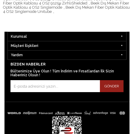
Fiber Optik Kablosu 4 OS2 9125μ ZırhlıShielded
,
Beek Dış Mekan Fiber
Optik Kablosu 4 OS2 Singlemode
,
Beek Dış Mekan Fiber Optik Kablosu
4 OS2 Singlemode Unitube
,
Kurumsal
Müşteri İlişkileri
Yardım
BIZDEN HABERLER
Bültenimize Üye Olun ! Tüm İndirim ve Fırsatlardan İlk Sizin
Haberiniz Olsun !
GÖNDER