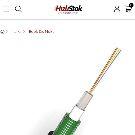
0
Beek Dış Mekan Fiber Optik Kablosu, 4 Core, OS2, 9/125μ Singlemode, Unitube, Zırhlı/Shielded