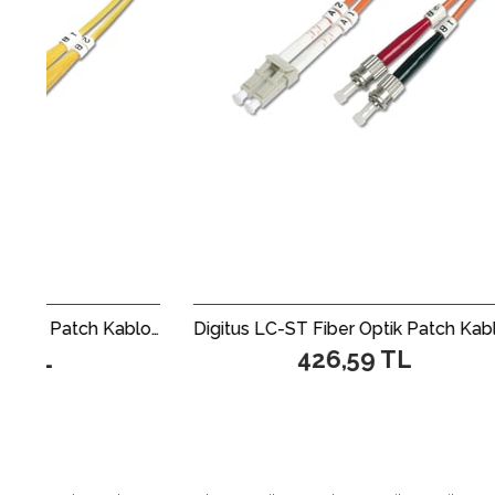
Digitus LC-ST Fiber Optik Patch Kablo, 3 metre, Singlemode, Duplex, 09/125
Digitus LC-ST Fiber Optik Patch Kablo, 2 metre, Multimode, Duplex, 62.5/125
426,59 TL