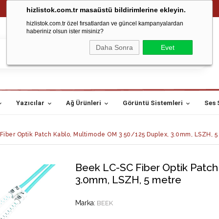
hizlistok.com.tr masaüstü bildirimlerine ekleyin.
hizlistok.com.tr özel fırsatlardan ve güncel kampanyalardan
haberiniz olsun ister misiniz?
Daha Sonra
Evet
Yazıcılar
Ağ Ürünleri
Görüntü Sistemleri
Ses 
iber Optik Patch Kablo, Multimode OM 3 50/125 Duplex, 3.0mm, LSZH, 5
Beek LC-SC Fiber Optik Patc
3.0mm, LSZH, 5 metre
Marka
:
BEEK