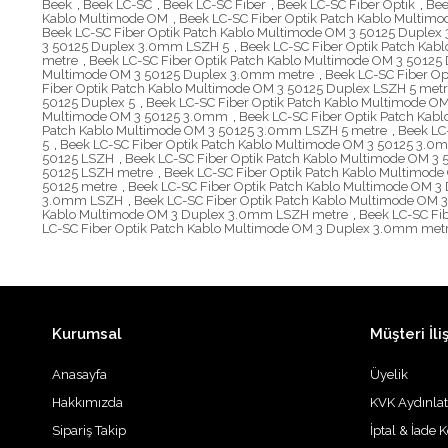
Beek
,
Beek LC-SC
,
Beek LC-SC Fiber
,
Beek LC-SC Fiber Optik
,
Bee
Kablo Multimode OM
,
Beek LC-SC Fiber Optik Patch Kablo Multim
Beek LC-SC Fiber Optik Patch Kablo Multimode OM 3 50125 Duple
3 50125 Duplex 3.0mm LSZH 5
,
Beek LC-SC Fiber Optik Patch Ka
metre
,
Beek LC-SC Fiber Optik Patch Kablo Multimode OM 3 5012
Multimode OM 3 50125 Duplex 3.0mm metre
,
Beek LC-SC Fiber O
Fiber Optik Patch Kablo Multimode OM 3 50125 Duplex LSZH 5 met
50125 Duplex 5
,
Beek LC-SC Fiber Optik Patch Kablo Multimode OM
Multimode OM 3 50125 3.0mm
,
Beek LC-SC Fiber Optik Patch Ka
Patch Kablo Multimode OM 3 50125 3.0mm LSZH 5 metre
,
Beek LC
5
,
Beek LC-SC Fiber Optik Patch Kablo Multimode OM 3 50125 3.0
50125 LSZH
,
Beek LC-SC Fiber Optik Patch Kablo Multimode OM 3 
50125 LSZH metre
,
Beek LC-SC Fiber Optik Patch Kablo Multimode
50125 metre
,
Beek LC-SC Fiber Optik Patch Kablo Multimode OM 3
3.0mm LSZH
,
Beek LC-SC Fiber Optik Patch Kablo Multimode OM
Kablo Multimode OM 3 Duplex 3.0mm LSZH metre
,
Beek LC-SC Fi
LC-SC Fiber Optik Patch Kablo Multimode OM 3 Duplex 3.0mm met
Kurumsal
Müşteri İliş
Anasayfa
Üyelik
Hakkımızda
KVK Aydınla
Sipariş Takip
İptal & İade K