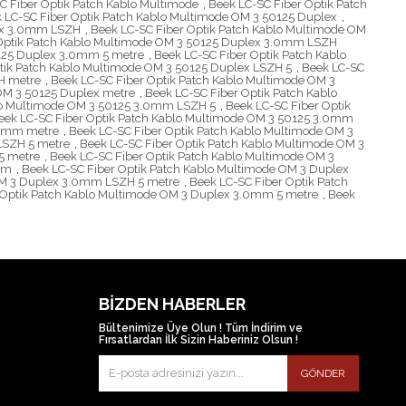
C Fiber Optik Patch Kablo Multimode
,
Beek LC-SC Fiber Optik Patch
 LC-SC Fiber Optik Patch Kablo Multimode OM 3 50125 Duplex
,
lex 3.0mm LSZH
,
Beek LC-SC Fiber Optik Patch Kablo Multimode OM
 Optik Patch Kablo Multimode OM 3 50125 Duplex 3.0mm LSZH
0125 Duplex 3.0mm 5 metre
,
Beek LC-SC Fiber Optik Patch Kablo
tik Patch Kablo Multimode OM 3 50125 Duplex LSZH 5
,
Beek LC-SC
H metre
,
Beek LC-SC Fiber Optik Patch Kablo Multimode OM 3
 OM 3 50125 Duplex metre
,
Beek LC-SC Fiber Optik Patch Kablo
blo Multimode OM 3 50125 3.0mm LSZH 5
,
Beek LC-SC Fiber Optik
eek LC-SC Fiber Optik Patch Kablo Multimode OM 3 50125 3.0mm
.0mm metre
,
Beek LC-SC Fiber Optik Patch Kablo Multimode OM 3
LSZH 5 metre
,
Beek LC-SC Fiber Optik Patch Kablo Multimode OM 3
5 metre
,
Beek LC-SC Fiber Optik Patch Kablo Multimode OM 3
mm
,
Beek LC-SC Fiber Optik Patch Kablo Multimode OM 3 Duplex
 OM 3 Duplex 3.0mm LSZH 5 metre
,
Beek LC-SC Fiber Optik Patch
 Optik Patch Kablo Multimode OM 3 Duplex 3.0mm 5 metre
,
Beek
BIZDEN HABERLER
Bültenimize Üye Olun ! Tüm İndirim ve
Fırsatlardan İlk Sizin Haberiniz Olsun !
GÖNDER