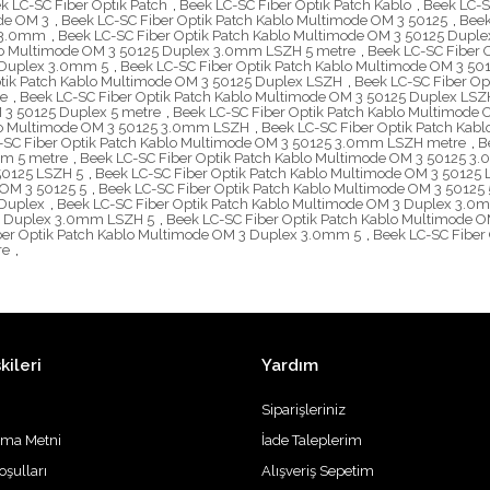
k LC-SC Fiber Optik Patch
,
Beek LC-SC Fiber Optik Patch Kablo
,
Beek LC-S
ode OM 3
,
Beek LC-SC Fiber Optik Patch Kablo Multimode OM 3 50125
,
Beek
x 3.0mm
,
Beek LC-SC Fiber Optik Patch Kablo Multimode OM 3 50125 Dup
blo Multimode OM 3 50125 Duplex 3.0mm LSZH 5 metre
,
Beek LC-SC Fiber
5 Duplex 3.0mm 5
,
Beek LC-SC Fiber Optik Patch Kablo Multimode OM 3 5
ptik Patch Kablo Multimode OM 3 50125 Duplex LSZH
,
Beek LC-SC Fiber Op
re
,
Beek LC-SC Fiber Optik Patch Kablo Multimode OM 3 50125 Duplex LSZ
 3 50125 Duplex 5 metre
,
Beek LC-SC Fiber Optik Patch Kablo Multimode
blo Multimode OM 3 50125 3.0mm LSZH
,
Beek LC-SC Fiber Optik Patch Ka
-SC Fiber Optik Patch Kablo Multimode OM 3 50125 3.0mm LSZH metre
,
B
mm 5 metre
,
Beek LC-SC Fiber Optik Patch Kablo Multimode OM 3 50125 3
50125 LSZH 5
,
Beek LC-SC Fiber Optik Patch Kablo Multimode OM 3 50125 
 OM 3 50125 5
,
Beek LC-SC Fiber Optik Patch Kablo Multimode OM 3 50125 
 Duplex
,
Beek LC-SC Fiber Optik Patch Kablo Multimode OM 3 Duplex 3.0
 3 Duplex 3.0mm LSZH 5
,
Beek LC-SC Fiber Optik Patch Kablo Multimode
ber Optik Patch Kablo Multimode OM 3 Duplex 3.0mm 5
,
Beek LC-SC Fiber
re
,
kileri
Yardım
Siparişleriniz
tma Metni
İade Taleplerim
oşulları
Alışveriş Sepetim