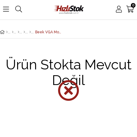
0
Beek VGA Monitör Kablosu, DSUB 15 erkek <-> DSUB 15 erkek, 5 metre, 3Coax/7C, 2x ferrite filtreli, bej renk