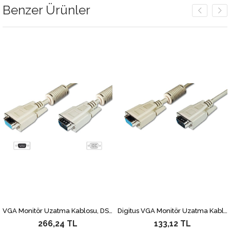
Benzer Ürünler
VGA Monitör Uzatma Kablosu, DSUB 15 erkek <=> DSUB 15 dişi, 3Coax/7C, 2 x ferrite filtre, AWG 28, 1.80 metre, bej renk
Digitus VGA Monitör Uzatma Kablosu, DSUB 15 erkek <=> DSUB 15 dişi, 3CF7C, AWG 28/30, 1.8 metre, bej renk
266,24 TL
133,12 TL