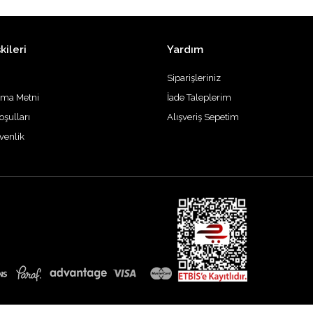
kileri
Yardım
Siparişleriniz
tma Metni
İade Taleplerim
oşulları
Alışveriş Sepetim
üvenlik