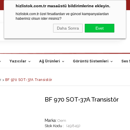
hizlistok.com.tr masaüstü bildirimlerine ekleyin.
hizlistok.com.tr özel fırsatlardan ve güncel kampanyalardan
haberiniz olsun ister misiniz?
Daha Sonra
Evet
Yazıcılar
Ağ Ürünleri
Görüntü Sistemleri
Ses 
r
>
BF 970 SOT-37A Transistör
BF 970 SOT-37A Transistör
Marka
:
Oem
(49849)