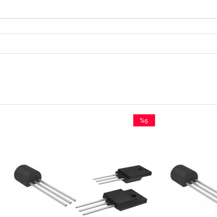
%5
İndirim
%5İndirim