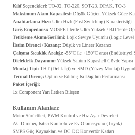
Kılıf Seçenekleri:
TO-92, TO-220, SOT-23, DPAK, TO-3
Maksimum Akım Kapasitesi:
Düşük Güçten Yüksek Güce Kad
Anahtarlama Hızı:
Ultra Hızlı (Fast Switching) Karakteristiği
Giriş Empedansı:
MOSFET'lerde Ultra Yüksek / BJT'lerde Op
Tetikleme Akımı/Gerilimi:
Lojik Seviye Uyumlu (Logic Level 
İletim Direnci / Kazanç:
Düşük ve Lineer Kazancı
Çalışma Sıcaklık Aralığı:
-55°C ile +150°C arası (Endüstriyel S
Dielektrik Dayanımı:
Yüksek Yalıtım Kapasiteli Gövde Yapısı
Montaj Tipi:
THT (Delik İçi) ve SMD (Yüzey Montaj) Uygun
Termal Direnç:
Optimize Edilmiş Isı Dağılım Performansı
Paket İçeriği:
1x Component Yarı İletken Bileşen
Kullanım Alanları:
Motor Sürücüleri, PWM Kontrol ve Hız Ayar Devreleri
AC Dimmer, Isıtıcı Kontrolü ve Ev Otomasyonu (Triyak)
SMPS Güç Kaynakları ve DC-DC Konvertör Katları