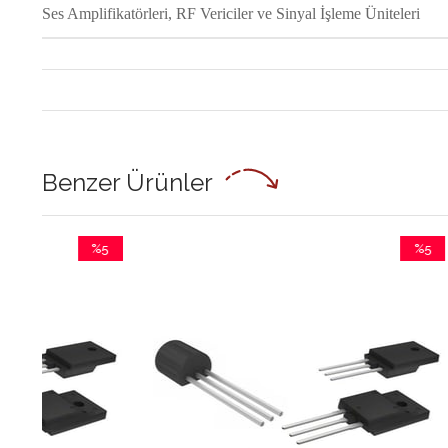
Ses Amplifikatörleri, RF Vericiler ve Sinyal İşleme Üniteleri
Benzer Ürünler
%5
%5
dirim
İndirim
5İndirim
%5İndirim