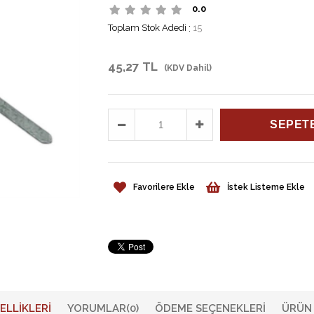
0.0
Toplam Stok Adedi
:
15
45,27 TL
(KDV Dahil)
Favorilere Ekle
İstek Listeme Ekle
ELLIKLERI
YORUMLAR
(0)
ÖDEME SEÇENEKLERI
ÜRÜN 