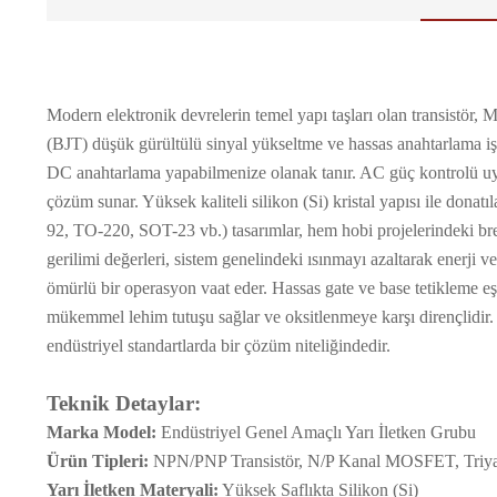
Modern elektronik devrelerin temel yapı taşları olan transistör,
(BJT) düşük gürültülü sinyal yükseltme ve hassas anahtarlama iş
DC anahtarlama yapabilmenize olanak tanır. AC güç kontrolü uyg
çözüm sunar. Yüksek kaliteli silikon (Si) kristal yapısı ile donatı
92, TO-220, SOT-23 vb.) tasarımlar, hem hobi projelerindeki b
gerilimi değerleri, sistem genelindeki ısınmayı azaltarak enerji v
ömürlü bir operasyon vaat eder. Hassas gate ve base tetikleme eş
mükemmel lehim tutuşu sağlar ve oksitlenmeye karşı dirençlidir.
endüstriyel standartlarda bir çözüm niteliğindedir.
Teknik Detaylar:
Marka Model:
Endüstriyel Genel Amaçlı Yarı İletken Grubu
Ürün Tipleri:
NPN/PNP Transistör, N/P Kanal MOSFET, Triy
Yarı İletken Materyali:
Yüksek Saflıkta Silikon (Si)