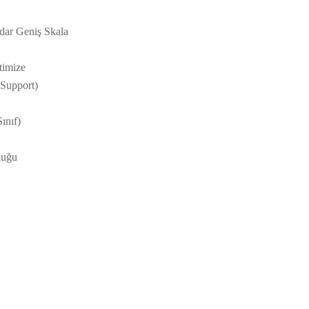
ar Geniş Skala
timize
Support)
ınıf)
luğu