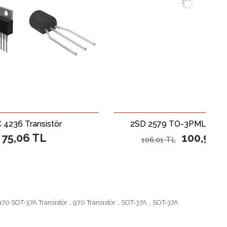
stör
2SD 2579 TO-3PML Transistör
L
100,96 TL
106,01 TL
970 SOT-37A Transistör
,
970 Transistör
,
SOT-37A
,
SOT-37A