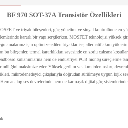
BF 970 SOT-37A Transistör Özellikleri
 MOSFET ve triyak bileşenleri, güç yönetimi ve sinyal kontrolünde en yük
lemlerinde kararlı bir yapı sergilerken, MOSFET teknolojisi yüksek giri
ulamalarınız için optimize edilen triyaklar ise, alternatif akım yükle
lan bu bileşenler, termal kararlılıkları sayesinde en zorlu çalışma koşulla
readboard kullanımlarına hem de endüstriyel PCB montaj süreçlerine ta
erimliliğini maksimize eder. Yüksek gerilim ve akım toleransları, devreni
ikleri, mikrodenetleyici çıkışlarıyla doğrudan sürülmeye uygun lojik se
 Hem analog ses devrelerinde hem de karmaşık dijital güç sistemlerinde 
ak