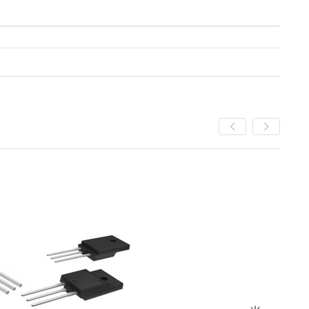
%5
İndirim
%5İndirim