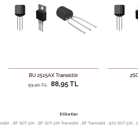
BU 2515AX Transistör
2SC 4236 Transi
88,95 TL
75,06 T
93,40 TL
Etiketler
sistör
,
BF SOT-37A
,
BF SOT-37A Transistör
,
BF Transistör
,
970 SOT-37A
,