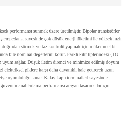
sek performansı sunmak üzere üretilmiştir. Bipolar transistörler
ş empedansı sayesinde çok düşük enerji tüketimi ile yüksek hızlı
rini doğrudan sürmek ve faz kontrolü yapmak için mükemmel bir
rında bile nominal değerlerini korur. Farklı kılıf tiplerindeki (TO-
m uyum sağlar. Düşük iletim direnci ve minimize edilmiş doyum
zi elektriksel piklere karşı daha dayanıklı hale getirerek uzun
viye uyumluluğu sunar. Kalay kaplı terminalleri sayesinde
güvenilir anahtarlama performansı arayan tasarımcılar için