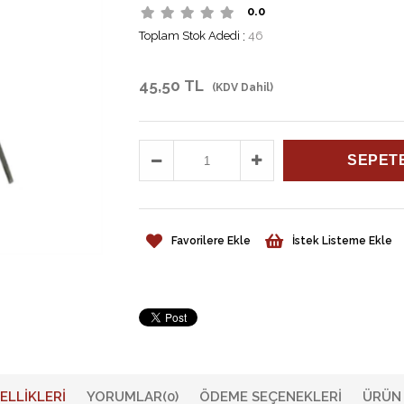
0.0
Toplam Stok Adedi
:
46
45,50 TL
(KDV Dahil)
Favorilere Ekle
İstek Listeme Ekle
ELLIKLERI
YORUMLAR
(0)
ÖDEME SEÇENEKLERI
ÜRÜN 