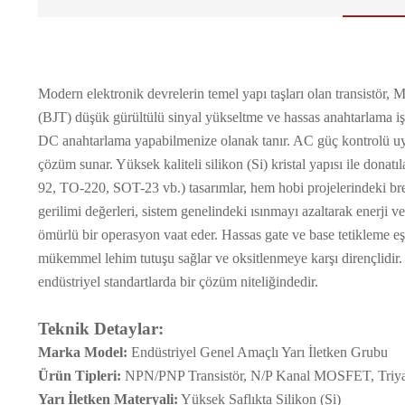
Modern elektronik devrelerin temel yapı taşları olan transistör,
(BJT) düşük gürültülü sinyal yükseltme ve hassas anahtarlama iş
DC anahtarlama yapabilmenize olanak tanır. AC güç kontrolü uyg
çözüm sunar. Yüksek kaliteli silikon (Si) kristal yapısı ile donatı
92, TO-220, SOT-23 vb.) tasarımlar, hem hobi projelerindeki b
gerilimi değerleri, sistem genelindeki ısınmayı azaltarak enerji v
ömürlü bir operasyon vaat eder. Hassas gate ve base tetikleme eş
mükemmel lehim tutuşu sağlar ve oksitlenmeye karşı dirençlidir.
endüstriyel standartlarda bir çözüm niteliğindedir.
Teknik Detaylar:
Marka Model:
Endüstriyel Genel Amaçlı Yarı İletken Grubu
Ürün Tipleri:
NPN/PNP Transistör, N/P Kanal MOSFET, Triy
Yarı İletken Materyali:
Yüksek Saflıkta Silikon (Si)