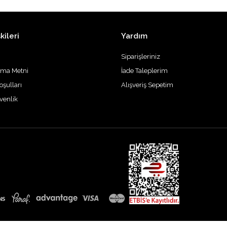
kileri
Yardım
Siparişleriniz
tma Metni
İade Taleplerim
oşulları
Alışveriş Sepetim
üvenlik