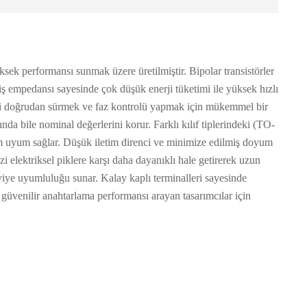
sek performansı sunmak üzere üretilmiştir. Bipolar transistörler
ş empedansı sayesinde çok düşük enerji tüketimi ile yüksek hızlı
rini doğrudan sürmek ve faz kontrolü yapmak için mükemmel bir
rında bile nominal değerlerini korur. Farklı kılıf tiplerindeki (TO-
m uyum sağlar. Düşük iletim direnci ve minimize edilmiş doyum
zi elektriksel piklere karşı daha dayanıklı hale getirerek uzun
viye uyumluluğu sunar. Kalay kaplı terminalleri sayesinde
güvenilir anahtarlama performansı arayan tasarımcılar için