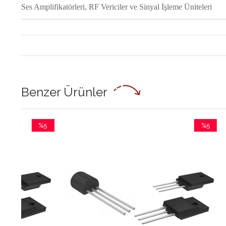
Ses Amplifikatörleri, RF Vericiler ve Sinyal İşleme Üniteleri
Benzer Ürünler
%5
%5
dirim
İndirim
İndirim
%5İndirim