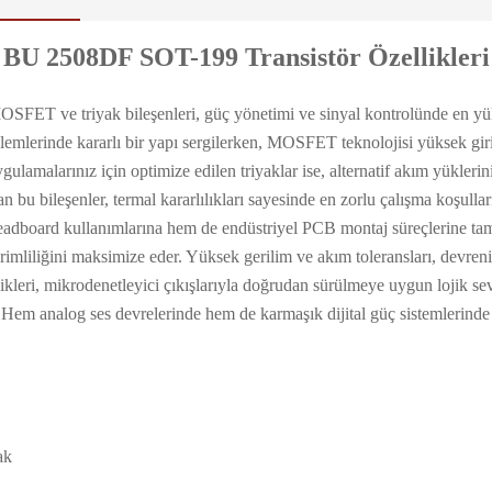
BU 2508DF SOT-199 Transistör Özellikleri
 MOSFET ve triyak bileşenleri, güç yönetimi ve sinyal kontrolünde en yük
lemlerinde kararlı bir yapı sergilerken, MOSFET teknolojisi yüksek giri
ulamalarınız için optimize edilen triyaklar ise, alternatif akım yükle
lan bu bileşenler, termal kararlılıkları sayesinde en zorlu çalışma koşulla
readboard kullanımlarına hem de endüstriyel PCB montaj süreçlerine ta
erimliliğini maksimize eder. Yüksek gerilim ve akım toleransları, devreni
ikleri, mikrodenetleyici çıkışlarıyla doğrudan sürülmeye uygun lojik se
 Hem analog ses devrelerinde hem de karmaşık dijital güç sistemlerinde 
ak