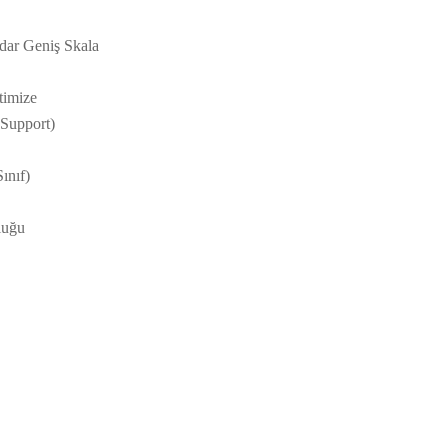
ar Geniş Skala
timize
Support)
ınıf)
luğu