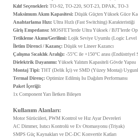
Kılıf Seçenekleri:
TO-92, TO-220, SOT-23, DPAK, TO-3
Maksimum Akım Kapasitesi:
Düşük Güçten Yüksek Güce Kad
Anahtarlama Hızı:
Ultra Hızlı (Fast Switching) Karakteristiği
Giriş Empedansı:
MOSFET'lerde Ultra Yüksek / BJT'lerde Op
Tetikleme Akımı/Gerilimi:
Lojik Seviye Uyumlu (Logic Level 
İletim Direnci / Kazanç:
Düşük ve Lineer Kazancı
Çalışma Sıcaklık Aralığı:
-55°C ile +150°C arası (Endüstriyel S
Dielektrik Dayanımı:
Yüksek Yalıtım Kapasiteli Gövde Yapısı
Montaj Tipi:
THT (Delik İçi) ve SMD (Yüzey Montaj) Uygun
Termal Direnç:
Optimize Edilmiş Isı Dağılım Performansı
Paket İçeriği:
1x Component Yarı İletken Bileşen
Kullanım Alanları:
Motor Sürücüleri, PWM Kontrol ve Hız Ayar Devreleri
AC Dimmer, Isıtıcı Kontrolü ve Ev Otomasyonu (Triyak)
SMPS Güç Kaynakları ve DC-DC Konvertör Katları