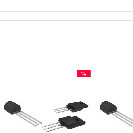
%5
İndirim
%5İndirim