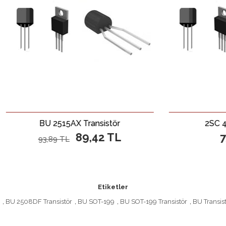
BU 2515AX Transistör
2SC 4236 Transi
89,42 TL
75,46 TL
93,89 TL
Etiketler
,
BU 2508DF Transistör
,
BU SOT-199
,
BU SOT-199 Transistör
,
BU Transis