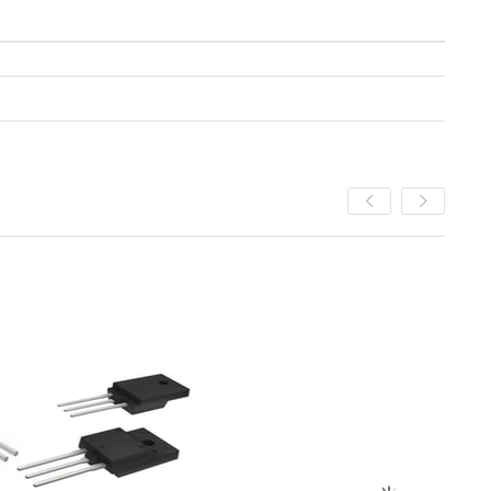
%5
İndirim
%5İndirim