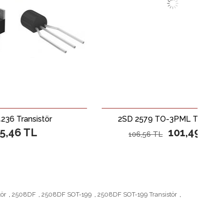
stör
2SD 2579 TO-3PML Transistör
101,49 TL
106,56 TL
tör
,
2508DF
,
2508DF SOT-199
,
2508DF SOT-199 Transistör
,