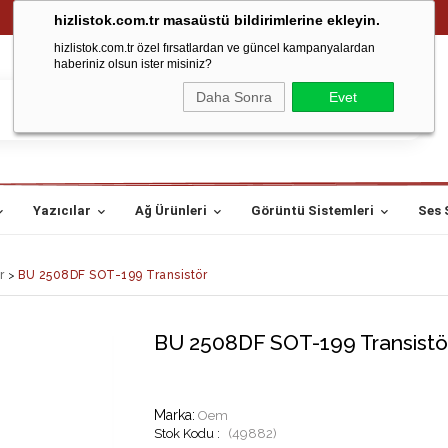
hizlistok.com.tr masaüstü bildirimlerine ekleyin.
hizlistok.com.tr özel fırsatlardan ve güncel kampanyalardan
haberiniz olsun ister misiniz?
Daha Sonra
Evet
Yazıcılar
Ağ Ürünleri
Görüntü Sistemleri
Ses 
r
>
BU 2508DF SOT-199 Transistör
BU 2508DF SOT-199 Transistö
Marka
:
Oem
(49882)