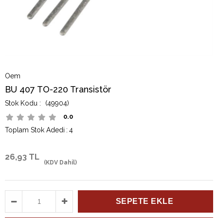
Oem
BU 407 TO-220 Transistör
(49904)
0.0
Toplam Stok Adedi
:
4
26,93 TL
(KDV Dahil)