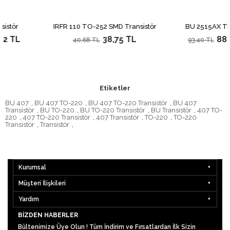
r
IRFR 110 TO-252 SMD Transistör
BU 2515AX Transis
TL
38,75 TL
88,95 
40,68 TL
93,40 TL
Etiketler
BU 407
,
BU 407 TO-220
,
BU 407 TO-220 Transistör
,
BU 407
Transistör
,
BU TO-220
,
BU TO-220 Transistör
,
BU Transistör
,
407 TO-
220
,
407 TO-220 Transistör
,
407 Transistör
,
TO-220
,
TO-220
Transistör
,
Transistör
,
Kurumsal
Müşteri İlişkileri
Yardım
BIZDEN HABERLER
Bültenimize Üye Olun ! Tüm İndirim ve Fırsatlardan İlk Sizin