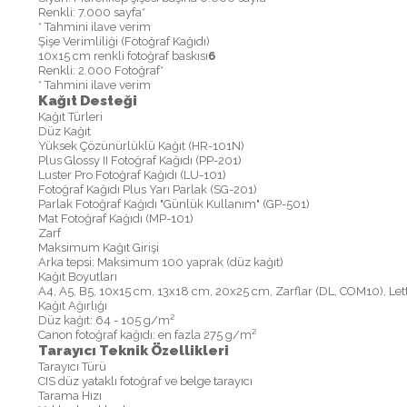
Renkli: 7.000 sayfa*
* Tahmini ilave verim
Şişe Verimliliği (Fotoğraf Kağıdı)
10x15 cm renkli fotoğraf baskısı
6
Renkli: 2.000 Fotoğraf*
* Tahmini ilave verim
Kağıt Desteği
Kağıt Türleri
Düz Kağıt
Yüksek Çözünürlüklü Kağıt (HR-101N)
Plus Glossy II Fotoğraf Kağıdı (PP-201)
Luster Pro Fotoğraf Kağıdı (LU-101)
Fotoğraf Kağıdı Plus Yarı Parlak (SG-201)
Parlak Fotoğraf Kağıdı "Günlük Kullanım" (GP-501)
Mat Fotoğraf Kağıdı (MP-101)
Zarf
Maksimum Kağıt Girişi
Arka tepsi: Maksimum 100 yaprak (düz kağıt)
Kağıt Boyutları
A4, A5, B5, 10x15 cm, 13x18 cm, 20x25 cm, Zarflar (DL, COM10), Lett
Kağıt Ağırlığı
Düz kağıt: 64 - 105 g/m²
Canon fotoğraf kağıdı: en fazla 275 g/m²
Tarayıcı Teknik Özellikleri
Tarayıcı Türü
CIS düz yataklı fotoğraf ve belge tarayıcı
Tarama Hızı