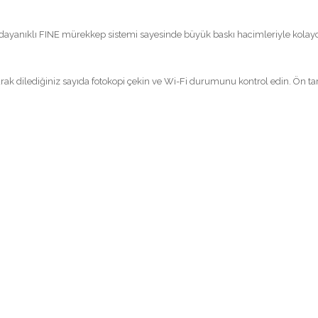
dayanıklı FINE mürekkep sistemi sayesinde büyük baskı hacimleriyle kolayca b
narak dilediğiniz sayıda fotokopi çekin ve Wi-Fi durumunu kontrol edin. Ön 