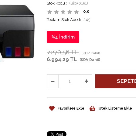
(Bio50151)
0.0
Toplam Stok Adedi
:
245
%
4
İndirim
7.270,56 TL
(KDV Dahil)
6.994,29 TL
(KDV Dahil)
Favorilere Ekle
İstek Listeme Ekle