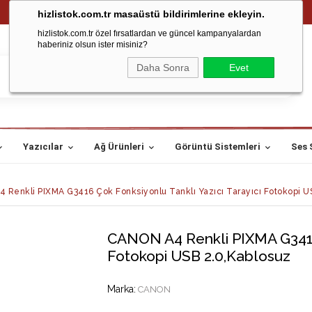
hizlistok.com.tr masaüstü bildirimlerine ekleyin.
hizlistok.com.tr özel fırsatlardan ve güncel kampanyalardan
haberiniz olsun ister misiniz?
Daha Sonra
Evet
Yazıcılar
Ağ Ürünleri
Görüntü Sistemleri
Ses 
Renkli PIXMA G3416 Çok Fonksiyonlu Tanklı Yazıcı Tarayıcı Fotokopi U
CANON A4 Renkli PIXMA G3416 
Fotokopi USB 2.0,Kablosuz
Marka
:
CANON