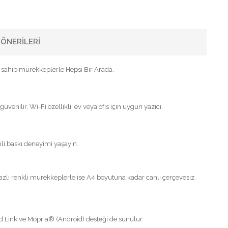
ÖNERILERI
ğe sahip mürekkeplerle Hepsi Bir Arada.
üvenilir, Wi-Fi özellikli, ev veya ofis için uygun yazıcı.
mli baskı deneyimi yaşayın.
bazlı renkli mürekkeplerle ise A4 boyutuna kadar canlı çerçevesiz
d Link ve Mopria® (Android) desteği de sunulur.