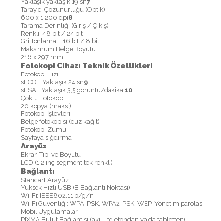
Yaklaşık yaklaşık 19 sn
7
Tarayıcı Çözünürlüğü (Optik)
600 x 1.200 dpi
8
Tarama Derinliği (Giriş / Çıkış)
Renkli: 48 bit / 24 bit
Gri Tonlamalı: 16 bit / 8 bit
Maksimum Belge Boyutu
216 x 297 mm
Fotokopi Cihazı Teknik Özellikleri
Fotokopi Hızı
sFCOT: Yaklaşık 24 sn
9
sESAT: Yaklaşık 3,5 görüntü/dakika
10
Çoklu Fotokopi
20 kopya (maks.)
Fotokopi İşlevleri
Belge fotokopisi (düz kağıt)
Fotokopi Zumu
Sayfaya sığdırma
Arayüz
Ekran Tipi ve Boyutu
LCD (1,2 inç segment tek renkli)
Bağlantı
Standart Arayüz
Yüksek Hızlı USB (B Bağlantı Noktası)
Wi-Fi: IEEE802.11 b/g/n
Wi-Fi Güvenliği: WPA-PSK, WPA2-PSK, WEP, Yönetim parolası
Mobil Uygulamalar
PIXMA Bulut Bağlantısı (akıllı telefondan ya da tabletten)