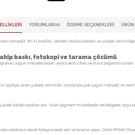
ELLIKLERI
YORUMLAR
(0)
ÖDEME SEÇENEKLERI
ÜRÜN 
nabilen kompakt, Wi-Fi özellikli, yeniden doldurulabilen ve yüksek verimlili
 sahip baskı, fotokopi ve tarama çözümü
oğrafları uygun maliyete basan, ayrıca akıllı cihaz ve bulut bağlantısı sunan, g
.000 sayfaya varan yüksek verimlilik* oranlarıyla çok uygun maliyetli ve veri
yüksek kaliteli baskılar alın. Siyah pigment mürekkeple net belgeler, boya 
rdan kablosuz olarak kolayca baskı alın ve tarama yapın. Dahili PIXMA Clou