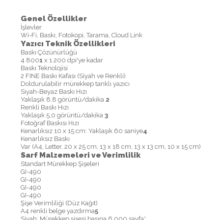
Genel Özellikler
İşlevler
Wi-Fi, Baskı, Fotokopi, Tarama, Cloud Link
Yazıcı Teknik Özellikleri
Baskı Çözünürlüğü
4.800
1
x 1.200 dpi'ye kadar
Baskı Teknolojisi
2 FINE Baskı Kafası (Siyah ve Renkli)
Doldurulabilir mürekkep tanklı yazıcı
Siyah-Beyaz Baskı Hızı
Yaklaşık 8,8 görüntü/dakika
2
Renkli Baskı Hızı
Yaklaşık 5,0 görüntü/dakika
3
Fotoğraf Baskısı Hızı
Kenarlıksız 10 x 15 cm: Yaklaşık 60 saniye
4
Kenarlıksız Baskı
Var (A4, Letter, 20 x 25 cm, 13 x 18 cm, 13 x 13 cm, 10 x 15 cm)
Sarf Malzemeleri ve Verimlilik
Standart Mürekkep Şişeleri
GI-490
GI-490
GI-490
GI-490
Şişe Verimliliği (Düz Kağıt)
A4 renkli belge yazdırma
5
Siyah: Mürekkep şişesi başına 6.000 sayfa*