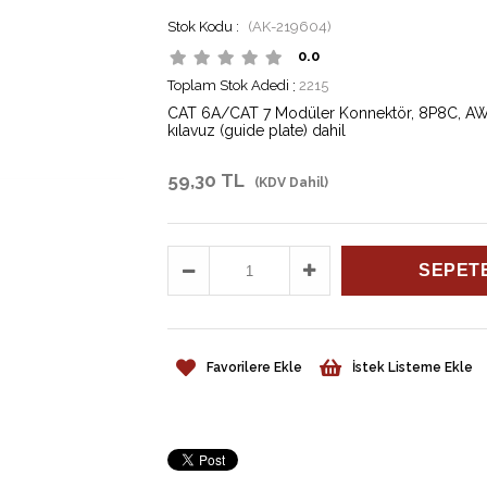
(AK-219604)
0.0
Toplam Stok Adedi
:
2215
CAT 6A/CAT 7 Modüler Konnektör, 8P8C, AWG 22 
kılavuz (guide plate) dahil
59,30 TL
(KDV Dahil)
Favorilere Ekle
İstek Listeme Ekle