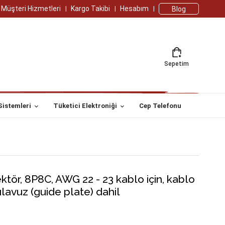
Müşteri Hizmetleri
Kargo Takibi
Hesabım
Blog
Sepetim
Sistemleri
Tüketici Elektroniği
Cep Telefonu
ör, 8P8C, AWG 22 - 23 kablo için, kablo
 kılavuz (guide plate) dahil