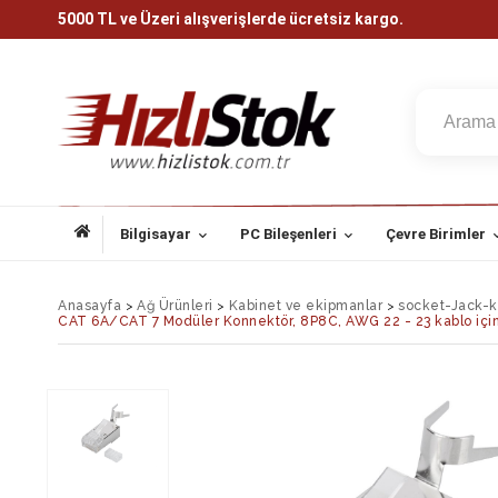
5000 TL ve Üzeri alışverişlerde ücretsiz kargo.
Bilgisayar
PC Bileşenleri
Çevre Birimler
Anasayfa
>
Ağ Ürünleri
>
Kabinet ve ekipmanlar
>
socket-Jack-
CAT 6A/CAT 7 Modüler Konnektör, 8P8C, AWG 22 - 23 kablo için, ka