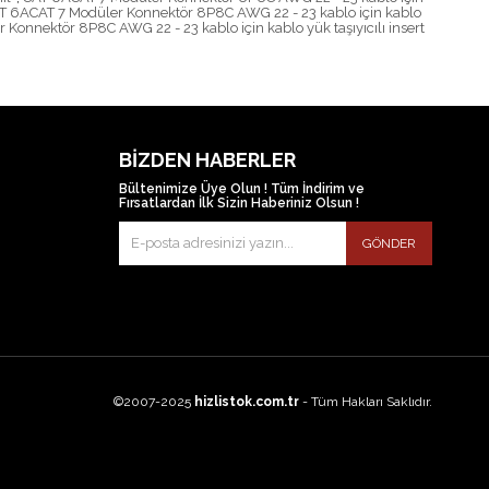
T 6ACAT 7 Modüler Konnektör 8P8C AWG 22 - 23 kablo için kablo
Konnektör 8P8C AWG 22 - 23 kablo için kablo yük taşıyıcılı insert
BIZDEN HABERLER
Bültenimize Üye Olun ! Tüm İndirim ve
Fırsatlardan İlk Sizin Haberiniz Olsun !
GÖNDER
©2007-2025
hizlistok.com.tr
- Tüm Hakları Saklıdır.