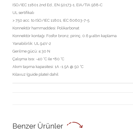
ISO/IEC 11801 2nd Ed., EN 50173-1, EIA/TIA 568-C
UL sertifikalı
> 750 acc. to ISO/IEC 11801, IEC 60603-7-5
Konnektör hammaddesi: Polikarbonat
Konnektör kontağı: Fosfor bronz, pirinç, 0.6 μ altın kaplama
Yanabilirlik: UL 94V-2
Gerilme gücü: ≤ 30 N
Çalışma Isısı: -40 °C ile +80 °C
Akım taşıma kapasitesi: 1A -1.5A @ 50 °C
Kılavuz (guide plate) dahil
Benzer Ürünler