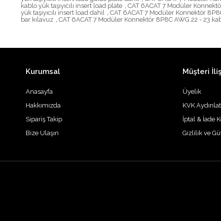
kablo yük taşıyıcılı insert load plate
,
CAT 6ACAT 7 Modüler Konnektör 8
yük taşıyıcılı insert load dahil
,
CAT 6ACAT 7 Modüler Konnektör 8P8C AW
bar kılavuz
,
CAT 6ACAT 7 Modüler Konnektör 8P8C AWG 22 - 23 kablo i
Kurumsal
Müşteri İliş
Anasayfa
Üyelik
Hakkımızda
KVK Aydınla
Sipariş Takip
İptal & İade K
Bize Ulaşın
Gizlilik ve G