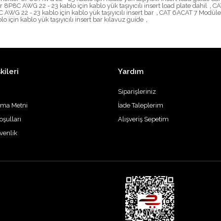
P8C AWG 22 - 23 kablo için kablo yük taşıyıcılı insert load plate dahil
,
CA
G 22 - 23 kablo için kablo yük taşıyıcılı insert bar
,
CAT 6ACAT 7 Modüler 
çin kablo yük taşıyıcılı insert bar kılavuz guide
,
kileri
Yardım
Siparişleriniz
tma Metni
İade Taleplerim
oşulları
Alışveriş Sepetim
üvenlik