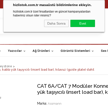
hizlistok.com.tr masaüstü bildirimlerine ekleyin.
hizlistok.com.tr özel fırsatlardan ve güncel kampanyalardan
haberiniz olsun ister misiniz?
Daha Sonra
Evet
Yazıcılar
Ağ Ürünleri
Görüntü Sistemleri
Ses 
keystone
>
blo yük taşıyıcılı (insert load bar), kılavuz (guide plate) dahil
CAT 6A/CAT 7 Modüler Konnekt
yük taşıyıcılı (insert load bar),
Marka
:
Assmann