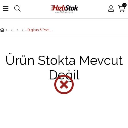
0
Digitus 8 Port 4K HDMI Çoklayıcı, 4K2K, UHD/30Hz, Full 3D, High Speed HDMI, Metal Şasi, siyah renk