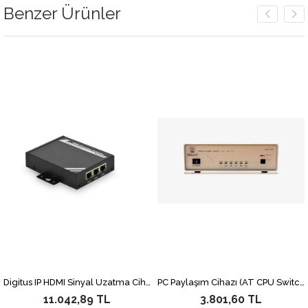
Benzer Ürünler
Digitus IP HDMI Sinyal Uzatma Cihazı, Alıcı (Receiver) Birim, 100 metre, Maksimum çözünürlük 1920x1080, 1 x HDMI ekran bağlantısı, 1 x RS-232 bağlantısı, uzaktan kumanda vericisi ve güç adaptörü dahil, DS-55200 Transmitter Birim ayrıca alınmalıdır
PC Paylaşım Cihazı (AT CPU Switch), 4 PC, 1 giriş - 4 çıkış
11.042,89 TL
3.801,60 TL