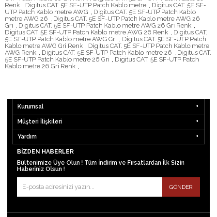
Renk
,
Digitus CAT. 5E SF-UTP Patch Kablo metre
,
Digitus CAT. 5E SF-
UTP Patch Kablo metre AWG
,
Digitus CAT. 5E SF-UTP Patch Kablo
metre AWG 26
,
Digitus CAT. 5E SF-UTP Patch Kablo metre AWG 26
Gri
,
Digitus CAT. 5E SF-UTP Patch Kablo metre AWG 26 Gri Renk
,
Digitus CAT. 5E SF-UTP Patch Kablo metre AWG 26 Renk
,
Digitus CAT.
5E SF-UTP Patch Kablo metre AWG Gri
,
Digitus CAT. 5E SF-UTP Patch
Kablo metre AWG Gri Renk
,
Digitus CAT. 5E SF-UTP Patch Kablo metre
AWG Renk
,
Digitus CAT. 5E SF-UTP Patch Kablo metre 26
,
Digitus CAT.
5E SF-UTP Patch Kablo metre 26 Gri
,
Digitus CAT. 5E SF-UTP Patch
Kablo metre 26 Gri Renk
,
Kurumsal
Müşteri İlişkileri
Yardım
BIZDEN HABERLER
Bültenimize Üye Olun ! Tüm İndirim ve Fırsatlardan İlk Sizin
Haberiniz Olsun !
GÖNDER