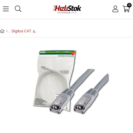
0
Digitus CAT. 5E SF-UTP Patch Kablo, 10 metre, AWG 26, Gri Renk