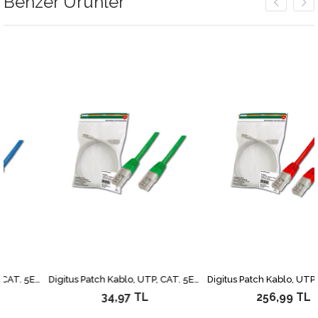
Benzer Ürünler
Digitus Patch Kablo, UTP, CAT. 5E, 2 metre, AWG 26/7, Mavi Renk, 3P sertifikalı
Digitus Patch Kablo, UTP, CAT. 5E, 0.5 metre, AWG 26/7, Yeşil Renk, 3P sertifikalı
34,97 TL
256,99 TL