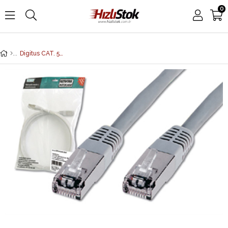
0
Digitus CAT. 5E SF-UTP Patch Kablo, 2 metre, AWG 26, Gri Renk