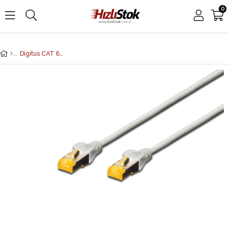
0
Digitus CAT 6A S-FTP Patch Kablosu, LSZH, Cu, AWG 26/7, 0.50 metre, gri renk