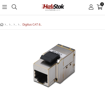
0
Digitus CAT.6A Adaptör (Coupler), Zırhlı/Ekranlı, Panel Tipi, RJ45 Dişi <-> RJ45 Dişi Digitus CAT 6A modular coupler, shielded RJ45 to RJ45, snap-in panel mount