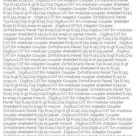
shielded RJ45 to
,
Digitus CAT.6A Adaptör Coupler ZırhlıEkranlı Panel
Tipi RJ45 Dişi lt-gt RJ45 Dişi Digitus CAT 6A modular coupler shielded
RJ45 to RJ45
,
Digitus CAT.6A Adaptör Coupler ZırhlıEkranlı Panel Tipi
RJ45 Dişi lt-gt RJ45 Dişi Digitus CAT 6A modular coupler shielded RJ45
to RJ45 snap-in
,
Digitus CAT.6A Adaptör Coupler ZırhlıEkranlı Panel
Tipi RJ45 Dişi lt-gt RJ45 Dişi Digitus CAT 6A modular coupler shielded
RJ45 to RJ45 snap-in panel
,
Digitus CAT.6A Adaptör Coupler
ZırhlıEkranlı Panel Tipi RJ45 Dişi lt-gt RJ45 Dişi Digitus CAT 6A modular
coupler shielded RJ45 to RJ45 snap-in panel mount
,
Digitus CAT.6A
Adaptör Coupler ZırhlıEkranlı Panel Tipi RJ45 Dişi lt-gt RJ45 Dişi Digitus
CAT 6A modular coupler shielded RJ45 to RJ45 snap-in mount
,
Digitus
CAT.6A Adaptör Coupler ZırhlıEkranlı Panel Tipi RJ45 Dişi lt-gt RJ45 Dişi
Digitus CAT 6A modular coupler shielded RJ45 to RJ45 panel
,
Digitus
CAT.6A Adaptör Coupler ZırhlıEkranlı Panel Tipi RJ45 Dişi lt-gt RJ45 Dişi
Digitus CAT 6A modular coupler shielded RJ45 to RJ45 panel mount
,
Digitus CAT.6A Adaptör Coupler ZırhlıEkranlı Panel Tipi RJ45 Dişi lt-gt
RJ45 Dişi Digitus CAT 6A modular coupler shielded RJ45 to RJ45
mount
,
Digitus CAT.6A Adaptör Coupler ZırhlıEkranlı Panel Tipi RJ45
Dişi lt-gt RJ45 Dişi Digitus CAT 6A modular coupler shielded RJ45 to
snap-in
,
Digitus CAT.6A Adaptör Coupler ZırhlıEkranlı Panel Tipi RJ45
Dişi lt-gt RJ45 Dişi Digitus CAT 6A modular coupler shielded RJ45 to
snap-in panel
,
Digitus CAT.6A Adaptör Coupler ZırhlıEkranlı Panel Tipi
RJ45 Dişi lt-gt RJ45 Dişi Digitus CAT 6A modular coupler shielded RJ45
to snap-in panel mount
,
Digitus CAT.6A Adaptör Coupler ZırhlıEkranlı
Panel Tipi RJ45 Dişi lt-gt RJ45 Dişi Digitus CAT 6A modular coupler
shielded RJ45 to snap-in mount
,
Digitus CAT.6A Adaptör Coupler
ZırhlıEkranlı Panel Tipi RJ45 Dişi lt-gt RJ45 Dişi Digitus CAT 6A modular
coupler shielded RJ45 to panel
,
Digitus CAT.6A Adaptör Coupler
ZırhlıEkranlı Panel Tipi RJ45 Dişi lt-gt RJ45 Dişi Digitus CAT 6A modular
coupler shielded RJ45 to panel mount
,
Digitus CAT.6A Adaptör Coupler
ZırhlıEkranlı Panel Tipi RJ45 Dişi lt-gt RJ45 Dişi Digitus CAT 6A modular
coupler shielded RJ45 to mount
,
Digitus CAT.6A Adaptör Coupler