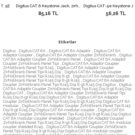
5E
Digitus CAT.6 Keystone Jack, zırhsız, RJ45, siyah Renk, LSA&lt;br&gt; Digitus CAT 6 Keystone Jack, unshielded RJ45 to LSA, color black
85,16 TL
56,26 TL
Etiketler
Digitus
,
Digitus CAT.6A
,
Digitus CAT.6A Adaptör
,
Digitus CAT.6A
Adaptör Coupler
,
Digitus CAT.6A Adaptör Coupler ZırhlıEkranlı
,
Digitus
CAT.6A Adaptör Coupler ZırhlıEkranlı Panel
,
Digitus CAT.6A Adaptör
Coupler ZırhlıEkranlı Panel Tipi
,
Digitus CAT.6A Adaptör Coupler
ZırhlıEkranlı Panel Tipi RJ45
,
Digitus CAT.6A Adaptör Coupler
ZırhlıEkranlı Panel Tipi RJ45 Dişi
,
Digitus CAT.6A Adaptör Coupler
ZırhlıEkranlı Panel Tipi RJ45 Dişi lt-gt
,
Digitus CAT.6A Adaptör Coupler
ZırhlıEkranlı Panel Tipi RJ45 Dişi lt-gt RJ45
,
Digitus CAT.6A Adaptör
Coupler ZırhlıEkranlı Panel Tipi RJ45 Dişi lt-gt RJ45 Dişi Digitus
,
Digitus
CAT.6A Adaptör Coupler ZırhlıEkranlı Panel Tipi RJ45 Dişi lt-gt RJ45 Dişi
Digitus CAT
,
Digitus CAT.6A Adaptör Coupler ZırhlıEkranlı Panel Tipi
RJ45 Dişi lt-gt RJ45 Dişi Digitus CAT 6A
,
Digitus CAT.6A Adaptör
Coupler ZırhlıEkranlı Panel Tipi RJ45 Dişi lt-gt RJ45 Dişi Digitus CAT 6A
modular
,
Digitus CAT.6A Adaptör Coupler ZırhlıEkranlı Panel Tipi RJ45
Dişi lt-gt RJ45 Dişi Digitus CAT 6A modular coupler
,
Digitus CAT.6A
Adaptör Coupler ZırhlıEkranlı Panel Tipi RJ45 Dişi lt-gt RJ45 Dişi Digitus
CAT 6A modular coupler shielded
,
Digitus CAT.6A Adaptör Coupler
ZırhlıEkranlı Panel Tipi RJ45 Dişi lt-gt RJ45 Dişi Digitus CAT 6A modular
coupler shielded RJ45
,
Digitus CAT.6A Adaptör Coupler ZırhlıEkranlı
Panel Tipi RJ45 Dişi lt-gt RJ45 Dişi Digitus CAT 6A modular coupler