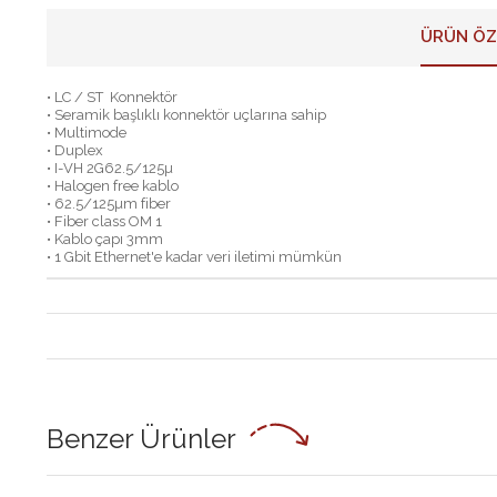
ÜRÜN ÖZ
• LC / ST Konnektör
• Seramik başlıklı konnektör uçlarına sahip
• Multimode
• Duplex
• I-VH 2G62.5/125µ
• Halogen free kablo
• 62.5/125µm fiber
• Fiber class OM 1
• Kablo çapı 3mm
• 1 Gbit Ethernet'e kadar veri iletimi mümkün
Benzer Ürünler