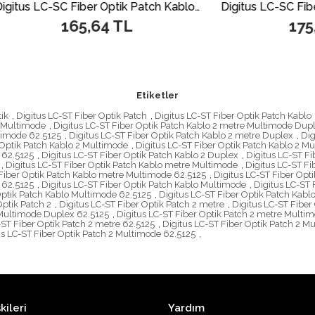
Digitus LC-SC Fiber Optik Patch Kablo, 2 metre, Singlemode, Duplex, 09/125
165,64 TL
175,48 T
Etiketler
tik
,
Digitus LC-ST Fiber Optik Patch
,
Digitus LC-ST Fiber Optik Patch Kablo
e Multimode
,
Digitus LC-ST Fiber Optik Patch Kablo 2 metre Multimode Dup
ltimode 62.5125
,
Digitus LC-ST Fiber Optik Patch Kablo 2 metre Duplex
,
Dig
 Optik Patch Kablo 2 Multimode
,
Digitus LC-ST Fiber Optik Patch Kablo 2 M
 62.5125
,
Digitus LC-ST Fiber Optik Patch Kablo 2 Duplex
,
Digitus LC-ST Fi
,
Digitus LC-ST Fiber Optik Patch Kablo metre Multimode
,
Digitus LC-ST F
 Fiber Optik Patch Kablo metre Multimode 62.5125
,
Digitus LC-ST Fiber Opt
 62.5125
,
Digitus LC-ST Fiber Optik Patch Kablo Multimode
,
Digitus LC-ST
Optik Patch Kablo Multimode 62.5125
,
Digitus LC-ST Fiber Optik Patch Kabl
Optik Patch 2
,
Digitus LC-ST Fiber Optik Patch 2 metre
,
Digitus LC-ST Fiber
 Multimode Duplex 62.5125
,
Digitus LC-ST Fiber Optik Patch 2 metre Multi
-ST Fiber Optik Patch 2 metre 62.5125
,
Digitus LC-ST Fiber Optik Patch 2 M
us LC-ST Fiber Optik Patch 2 Multimode 62.5125
,
kileri
Yardım