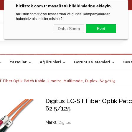
hizlistok.com.tr masaüstü bildirimlerine ekleyin.
hizlistok.com.tr özel fırsatlardan ve güncel kampanyalardan
haberiniz olsun ister misiniz?
Daha Sonra
Evet
Yazıcılar
Ağ Ürünleri
Görüntü Sistemleri
Ses 
T Fiber Optik Patch Kablo, 2 metre, Multimode, Duplex, 62.5/125
Digitus LC-ST Fiber Optik Pat
62.5/125
Marka
:
Digitus