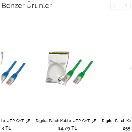
Benzer Ürünler
Digitus Patch Kablo, UTP, CAT. 5E, 2 metre, AWG 26/7, Mavi Renk, 3P sertifikalı
Digitus Patch Kablo, UTP, CAT. 5E, 0.5 metre, AWG 26/7, Yeşil Renk, 3P sertifikalı
34,79 TL
255,65 TL