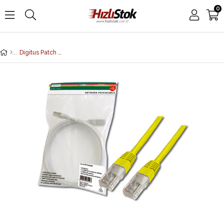
0
Digitus Patch Kablo, UTP, CAT. 5E, 10 metre, AWG 26/7, Sarı Renk, 3P sertifika