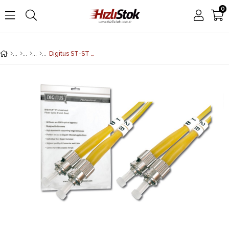
0
Digitus ST-ST Fiber Optik Patch Kablo, 5 metre, Singlemode, Duplex, 09/125