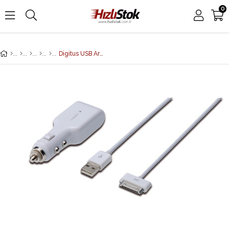
0
Digitus USB Araç İçi Çakmaklık Şarj Adaptörü ve Şarj Kablosu, 1 x USB port, Giriş: 12-24V Çıkış: 5V + Apple 30pin Erkek - USB A Erkek Kablo, 1 metre