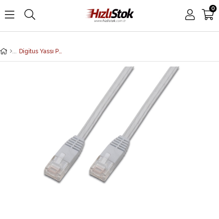
0
Digitus Yassı Patch Kablo, UTP, CAT. 5E, 7.5 metre, AWG 30/7, Beyaz Renk, RAL9003