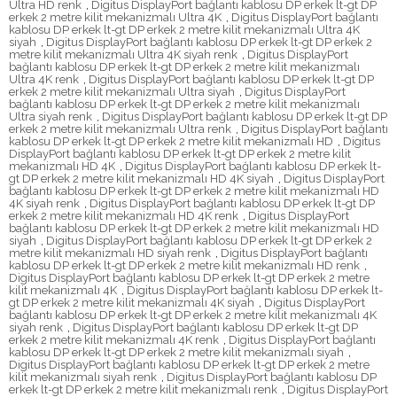
Ultra HD renk
,
Digitus DisplayPort bağlantı kablosu DP erkek lt-gt DP
erkek 2 metre kilit mekanizmalı Ultra 4K
,
Digitus DisplayPort bağlantı
kablosu DP erkek lt-gt DP erkek 2 metre kilit mekanizmalı Ultra 4K
siyah
,
Digitus DisplayPort bağlantı kablosu DP erkek lt-gt DP erkek 2
metre kilit mekanizmalı Ultra 4K siyah renk
,
Digitus DisplayPort
bağlantı kablosu DP erkek lt-gt DP erkek 2 metre kilit mekanizmalı
Ultra 4K renk
,
Digitus DisplayPort bağlantı kablosu DP erkek lt-gt DP
erkek 2 metre kilit mekanizmalı Ultra siyah
,
Digitus DisplayPort
bağlantı kablosu DP erkek lt-gt DP erkek 2 metre kilit mekanizmalı
Ultra siyah renk
,
Digitus DisplayPort bağlantı kablosu DP erkek lt-gt DP
erkek 2 metre kilit mekanizmalı Ultra renk
,
Digitus DisplayPort bağlantı
kablosu DP erkek lt-gt DP erkek 2 metre kilit mekanizmalı HD
,
Digitus
DisplayPort bağlantı kablosu DP erkek lt-gt DP erkek 2 metre kilit
mekanizmalı HD 4K
,
Digitus DisplayPort bağlantı kablosu DP erkek lt-
gt DP erkek 2 metre kilit mekanizmalı HD 4K siyah
,
Digitus DisplayPort
bağlantı kablosu DP erkek lt-gt DP erkek 2 metre kilit mekanizmalı HD
4K siyah renk
,
Digitus DisplayPort bağlantı kablosu DP erkek lt-gt DP
erkek 2 metre kilit mekanizmalı HD 4K renk
,
Digitus DisplayPort
bağlantı kablosu DP erkek lt-gt DP erkek 2 metre kilit mekanizmalı HD
siyah
,
Digitus DisplayPort bağlantı kablosu DP erkek lt-gt DP erkek 2
metre kilit mekanizmalı HD siyah renk
,
Digitus DisplayPort bağlantı
kablosu DP erkek lt-gt DP erkek 2 metre kilit mekanizmalı HD renk
,
Digitus DisplayPort bağlantı kablosu DP erkek lt-gt DP erkek 2 metre
kilit mekanizmalı 4K
,
Digitus DisplayPort bağlantı kablosu DP erkek lt-
gt DP erkek 2 metre kilit mekanizmalı 4K siyah
,
Digitus DisplayPort
bağlantı kablosu DP erkek lt-gt DP erkek 2 metre kilit mekanizmalı 4K
siyah renk
,
Digitus DisplayPort bağlantı kablosu DP erkek lt-gt DP
erkek 2 metre kilit mekanizmalı 4K renk
,
Digitus DisplayPort bağlantı
kablosu DP erkek lt-gt DP erkek 2 metre kilit mekanizmalı siyah
,
Digitus DisplayPort bağlantı kablosu DP erkek lt-gt DP erkek 2 metre
kilit mekanizmalı siyah renk
,
Digitus DisplayPort bağlantı kablosu DP
erkek lt-gt DP erkek 2 metre kilit mekanizmalı renk
,
Digitus DisplayPort