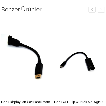
Benzer Ürünler
Beek DisplayPort (DP) Panel Montaj Tipi Çevirici, DP Erkek &lt;-&gt; DP Dişi Vidalı, Altın Kaplama, 0.15 metre
Beek USB Tip C Erkek &lt;-&gt; DisplayPort (DP) Dişi, 4K X 2K@60Hz, Nikel Kaplama, 0.15 metre&lt;br&gt; Beek Type C Male / DP Female, 4K x 2K@60Hz, Nikel, 0.15M