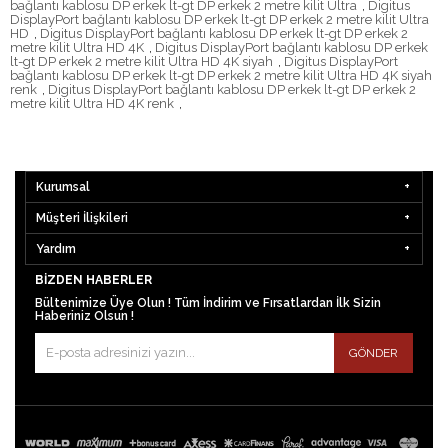
bağlantı kablosu DP erkek lt-gt DP erkek 2 metre kilit Ultra
,
Digitus
DisplayPort bağlantı kablosu DP erkek lt-gt DP erkek 2 metre kilit Ultra
HD
,
Digitus DisplayPort bağlantı kablosu DP erkek lt-gt DP erkek 2
metre kilit Ultra HD 4K
,
Digitus DisplayPort bağlantı kablosu DP erkek
lt-gt DP erkek 2 metre kilit Ultra HD 4K siyah
,
Digitus DisplayPort
bağlantı kablosu DP erkek lt-gt DP erkek 2 metre kilit Ultra HD 4K siyah
renk
,
Digitus DisplayPort bağlantı kablosu DP erkek lt-gt DP erkek 2
metre kilit Ultra HD 4K renk
,
Kurumsal
Müşteri İlişkileri
Yardım
BIZDEN HABERLER
Bültenimize Üye Olun ! Tüm İndirim ve Fırsatlardan İlk Sizin
Haberiniz Olsun !
GÖNDER