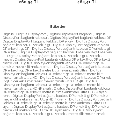
260,94 TL
464,41 TL
Etiketler
Digitus
,
Digitus DisplayPort
,
Digitus DisplayPort bağlantı
,
Digitus
DisplayPort bağlantı kablosu
,
Digitus DisplayPort bağlantı kablosu DP
,
Digitus DisplayPort bağlantı kablosu DP erkek
,
Digitus DisplayPort
bağlantı kablosu DP erkek lt-gt
,
Digitus DisplayPort bağlantı kablosu
DP erkek lt-gt DP
,
Digitus DisplayPort bağlantı kablosu DP erkek lt-gt
DP erkek
,
Digitus DisplayPort bağlantı kablosu DP erkek lt-gt DP erkek
2
,
Digitus DisplayPort bağlantı kablosu DP erkek lt-gt DP erkek 2
metre
,
Digitus DisplayPort bağlantı kablosu DP erkek lt-gt DP erkek 2
metre kilit
,
Digitus DisplayPort bağlantı kablosu DP erkek lt-gt DP
erkek 2 metre kilit mekanizmalı
,
Digitus DisplayPort bağlantı kablosu
DP erkek lt-gt DP erkek 2 metre kilit mekanizmalı Ultra
,
Digitus
DisplayPort bağlantı kablosu DP erkek lt-gt DP erkek 2 metre kilit
mekanizmalı Ultra HD
,
Digitus DisplayPort bağlantı kablosu DP erkek
lt-gt DP erkek 2 metre kilit mekanizmalı Ultra HD 4K
,
Digitus
DisplayPort bağlantı kablosu DP erkek lt-gt DP erkek 2 metre kilit
mekanizmalı Ultra HD 4K siyah
,
Digitus DisplayPort bağlantı kablosu
DP erkek lt-gt DP erkek 2 metre kilit mekanizmalı Ultra HD 4K siyah
renk
,
Digitus DisplayPort bağlantı kablosu DP erkek lt-gt DP erkek 2
metre kilit mekanizmalı Ultra HD 4K renk
,
Digitus DisplayPort bağlantı
kablosu DP erkek lt-gt DP erkek 2 metre kilit mekanizmalı Ultra HD
siyah
,
Digitus DisplayPort bağlantı kablosu DP erkek lt-gt DP erkek 2
metre kilit mekanizmalı Ultra HD siyah renk
,
Digitus DisplayPort
bağlantı kablosu DP erkek lt-gt DP erkek 2 metre kilit mekanizmalı