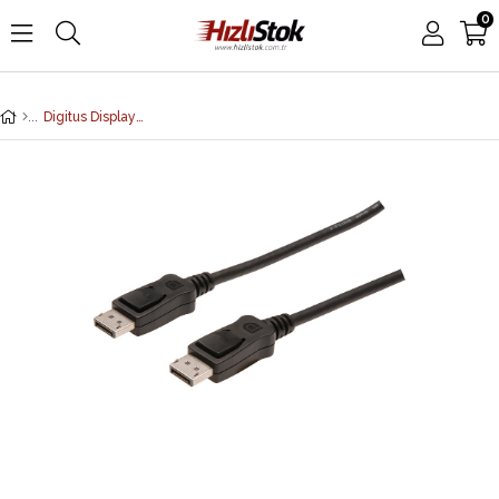
0
Digitus DisplayPort bağlantı kablosu, DP erkek <-> DP erkek, 2 metre, kilit mekanizmalı, Ultra HD 4K, siyah renk