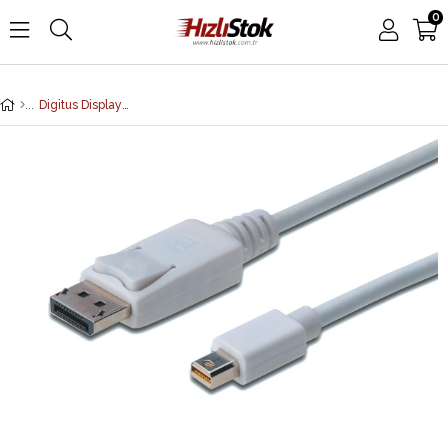
0
Digitus DisplayPort bağlantı kablosu, mini DP - DP St/St, 2.0m, kilitli, DP 1.1a uyumlu, beyaz