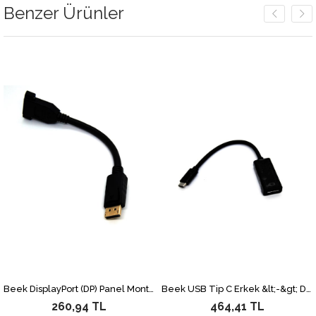
Benzer Ürünler
Beek DisplayPort (DP) Panel Montaj Tipi Çevirici, DP Erkek &lt;-&gt; DP Dişi Vidalı, Altın Kaplama, 0.15 metre
Beek USB Tip C Erkek &lt;-&gt; DisplayPort (DP) Dişi, 4K X 2K@60Hz, Nikel Kaplama, 0.15 metre&lt;br&gt; Beek Type C Male / DP Female, 4K x 2K@60Hz, Nikel, 0.15M
260,94 TL
464,41 TL