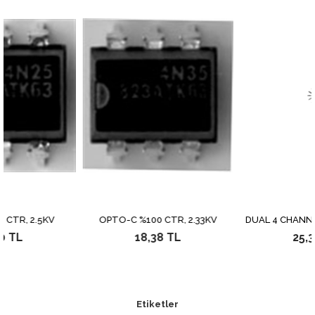
2.5KV
OPTO-C %100 CTR, 2.33KV
DUAL 4 CHANNEL MUL
18,38 TL
25,38 TL
Etiketler