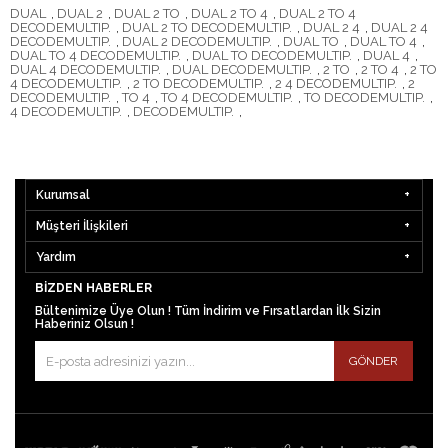
DUAL
,
DUAL 2
,
DUAL 2 TO
,
DUAL 2 TO 4
,
DUAL 2 TO 4
DECODEMULTIP.
,
DUAL 2 TO DECODEMULTIP.
,
DUAL 2 4
,
DUAL 2 4
DECODEMULTIP.
,
DUAL 2 DECODEMULTIP.
,
DUAL TO
,
DUAL TO 4
,
DUAL TO 4 DECODEMULTIP.
,
DUAL TO DECODEMULTIP.
,
DUAL 4
,
DUAL 4 DECODEMULTIP.
,
DUAL DECODEMULTIP.
,
2 TO
,
2 TO 4
,
2 TO
4 DECODEMULTIP.
,
2 TO DECODEMULTIP.
,
2 4 DECODEMULTIP.
,
2
DECODEMULTIP.
,
TO 4
,
TO 4 DECODEMULTIP.
,
TO DECODEMULTIP.
,
4 DECODEMULTIP.
,
DECODEMULTIP.
,
Kurumsal
Müşteri İlişkileri
Yardım
BIZDEN HABERLER
Bültenimize Üye Olun ! Tüm İndirim ve Fırsatlardan İlk Sizin
Haberiniz Olsun !
GÖNDER