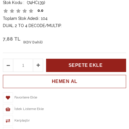
(74HC139)
0.0
Toplam Stok Adedi
:
104
DUAL 2 TO 4 DECODE/MULTIP.
7,88 TL
(KDV Dahil)
Favorilere Ekle
İstek Listeme Ekle
Karşılaştır