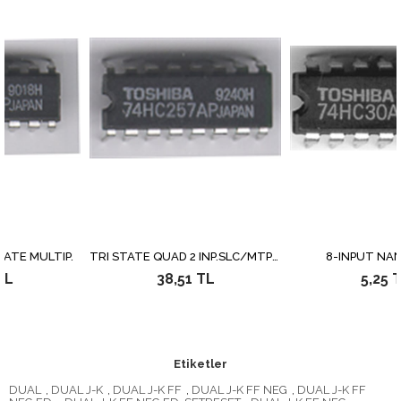
MULTIP.
TRI STATE QUAD 2 INP.SLC/MTPX.
8-INPUT NAND GA
38,51 TL
5,25 TL
Etiketler
DUAL
,
DUAL J-K
,
DUAL J-K FF
,
DUAL J-K FF NEG
,
DUAL J-K FF