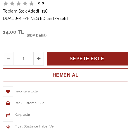
0.0
Toplam Stok Adedi
:
118
DUAL J-K F/F NEG ED. SET/RESET
14,00 TL
(KDV Dahil)
Favorilere Ekle
İstek Listeme Ekle
Karşılaştır
Fiyat Düşünce Haber Ver