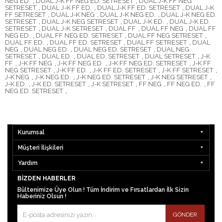
NEG ED.
,
DUAL J-K FF NEG ED. SETRESET
,
DUAL J-K FF NEG
SETRESET
,
DUAL J-K FF ED.
,
DUAL J-K FF ED. SETRESET
,
DUAL J-K
FF SETRESET
,
DUAL J-K NEG
,
DUAL J-K NEG ED.
,
DUAL J-K NEG ED.
SETRESET
,
DUAL J-K NEG SETRESET
,
DUAL J-K ED.
,
DUAL J-K ED.
SETRESET
,
DUAL J-K SETRESET
,
DUAL FF
,
DUAL FF NEG
,
DUAL FF
NEG ED.
,
DUAL FF NEG ED. SETRESET
,
DUAL FF NEG SETRESET
,
DUAL FF ED.
,
DUAL FF ED. SETRESET
,
DUAL FF SETRESET
,
DUAL
NEG
,
DUAL NEG ED.
,
DUAL NEG ED. SETRESET
,
DUAL NEG
SETRESET
,
DUAL ED.
,
DUAL ED. SETRESET
,
DUAL SETRESET
,
J-K
FF
,
J-K FF NEG
,
J-K FF NEG ED.
,
J-K FF NEG ED. SETRESET
,
J-K FF
NEG SETRESET
,
J-K FF ED.
,
J-K FF ED. SETRESET
,
J-K FF SETRESET
,
J-K NEG
,
J-K NEG ED.
,
J-K NEG ED. SETRESET
,
J-K NEG SETRESET
,
J-K ED.
,
J-K ED. SETRESET
,
J-K SETRESET
,
FF NEG
,
FF NEG ED.
,
FF
NEG ED. SETRESET
,
Kurumsal
Müşteri İlişkileri
Yardım
BIZDEN HABERLER
Bültenimize Üye Olun ! Tüm İndirim ve Fırsatlardan İlk Sizin
Haberiniz Olsun !
GÖNDER