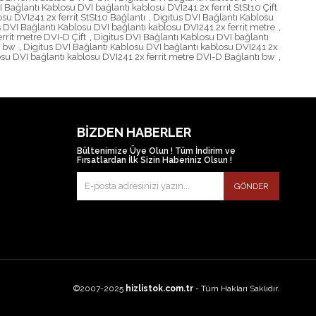
I Bağlantı Kablosu DVI bağlantı kablosu DVI241 2x ferrit StSt10 Çift
su DVI241 2x ferrit StSt10 Bağlantı
,
Digitus DVI Bağlantı Kablosu
s DVI Bağlantı Kablosu DVI bağlantı kablosu DVI241 2x ferrit metre
,
rrit metre DVI-D Çift
,
Digitus DVI Bağlantı Kablosu DVI bağlantı
ı bw
,
Digitus DVI Bağlantı Kablosu DVI bağlantı kablosu DVI241 2x
osu DVI bağlantı kablosu DVI241 2x ferrit metre DVI-D Bağlantı bw
,
BIZDEN HABERLER
Bültenimize Üye Olun ! Tüm İndirim ve
Fırsatlardan İlk Sizin Haberiniz Olsun !
GÖNDER
©2007-2025
hizlistok.com.tr
- Tüm Hakları Saklıdır.