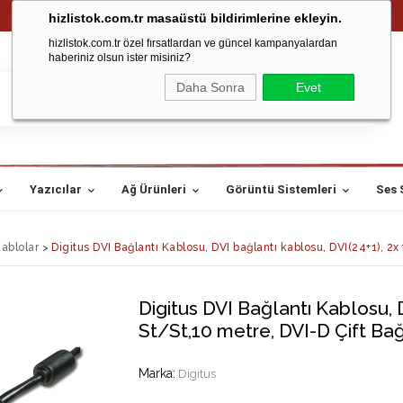
hizlistok.com.tr masaüstü bildirimlerine ekleyin.
hizlistok.com.tr özel fırsatlardan ve güncel kampanyalardan
haberiniz olsun ister misiniz?
Daha Sonra
Evet
Yazıcılar
Ağ Ürünleri
Görüntü Sistemleri
Ses 
ablolar
>
Digitus DVI Bağlantı Kablosu, DVI bağlantı kablosu, DVI(24+1), 2x 
Digitus DVI Bağlantı Kablosu, D
St/St,10 metre, DVI-D Çift Bağ
Marka
:
Digitus