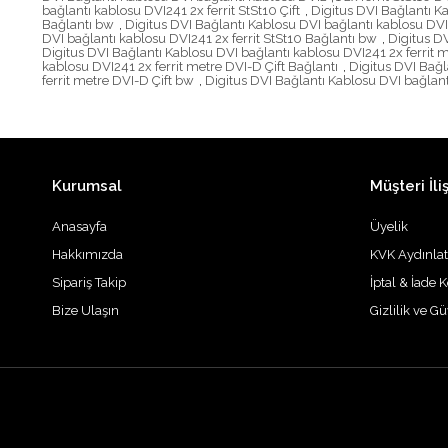
bağlantı kablosu DVI241 2x ferrit StSt10 Çift
,
Digitus DVI Bağlantı Ka
Bağlantı bw
,
Digitus DVI Bağlantı Kablosu DVI bağlantı kablosu DVI2
DVI bağlantı kablosu DVI241 2x ferrit StSt10 Bağlantı bw
,
Digitus DV
Digitus DVI Bağlantı Kablosu DVI bağlantı kablosu DVI241 2x ferrit 
kablosu DVI241 2x ferrit metre DVI-D Çift Bağlantı
,
Digitus DVI Bağl
ferrit metre DVI-D Çift bw
,
Digitus DVI Bağlantı Kablosu DVI bağlant
Kurumsal
Müşteri İliş
Anasayfa
Üyelik
Hakkımızda
KVK Aydınla
Sipariş Takip
İptal & İade K
Bize Ulaşın
Gizlilik ve G