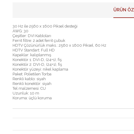
ÜRÜN ÖZ
30 Hz ile 2560 x 1600 Piksel desteği
AWG: 30
Çeşitler: DVI Kabloları
Ferrit filtre: 2 adet ferrit çubuk
HDTV Çözünürlük maks.: 2560 x 1600 Piksel, 60 Hz
HDTV Standart: Full HD
Kapaklar: kalıplanmış
Konektör 1: DVI-D, (24+1), fiş
Konektör 2: DVI-D, (24+1), fiş
Konektör yüzeyi: nikel kaplama
Paket: Polietilen Torba
Renkli kablo: siyah
Renkli konektör: siyah
Tel malzemesi: CU
Uzunluk: 10 m
Koruma: üçlü koruma