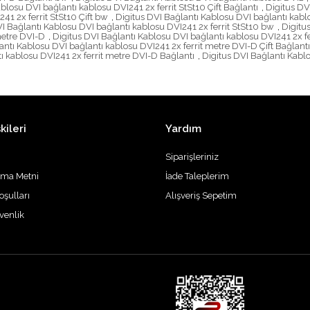
blosu DVI bağlantı kablosu DVI241 2x ferrit StSt10 Çift Bağlantı
,
Digitus DV
41 2x ferrit StSt10 Çift bw
,
Digitus DVI Bağlantı Kablosu DVI bağlantı kablo
I Bağlantı Kablosu DVI bağlantı kablosu DVI241 2x ferrit StSt10 bw
,
Digitu
metre DVI-D
,
Digitus DVI Bağlantı Kablosu DVI bağlantı kablosu DVI241 2x fe
antı Kablosu DVI bağlantı kablosu DVI241 2x ferrit metre DVI-D Çift Bağlant
ı kablosu DVI241 2x ferrit metre DVI-D Bağlantı
,
Digitus DVI Bağlantı Kabl
kileri
Yardım
Siparişleriniz
tma Metni
İade Taleplerim
oşulları
Alışveriş Sepetim
üvenlik