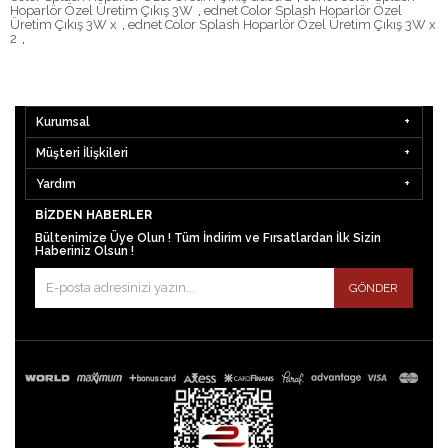
Hoparlör Özel Üretim Çıkış 3W
,
ednet Color Splash Hoparlör Özel
Üretim Çıkış 3W x
,
ednet Color Splash Hoparlör Özel Üretim Çıkış 3W x
2
,
Kurumsal
Müşteri İlişkileri
Yardım
BIZDEN HABERLER
Bültenimize Üye Olun ! Tüm İndirim ve Fırsatlardan İlk Sizin
Haberiniz Olsun !
GÖNDER