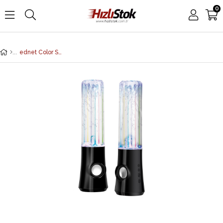
0
ednet Color Splash Hoparlör, Özel Üretim, Hoparlör Çıkış Gücü: 3W x 2