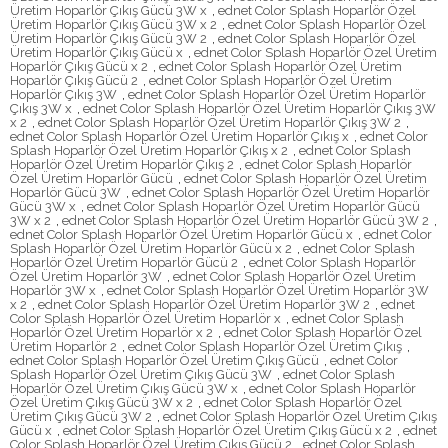
Üretim Hoparlör Çıkış Gücü 3W x
,
ednet Color Splash Hoparlör Özel
Üretim Hoparlör Çıkış Gücü 3W x 2
,
ednet Color Splash Hoparlör Özel
Üretim Hoparlör Çıkış Gücü 3W 2
,
ednet Color Splash Hoparlör Özel
Üretim Hoparlör Çıkış Gücü x
,
ednet Color Splash Hoparlör Özel Üretim
Hoparlör Çıkış Gücü x 2
,
ednet Color Splash Hoparlör Özel Üretim
Hoparlör Çıkış Gücü 2
,
ednet Color Splash Hoparlör Özel Üretim
Hoparlör Çıkış 3W
,
ednet Color Splash Hoparlör Özel Üretim Hoparlör
Çıkış 3W x
,
ednet Color Splash Hoparlör Özel Üretim Hoparlör Çıkış 3W
x 2
,
ednet Color Splash Hoparlör Özel Üretim Hoparlör Çıkış 3W 2
,
ednet Color Splash Hoparlör Özel Üretim Hoparlör Çıkış x
,
ednet Color
Splash Hoparlör Özel Üretim Hoparlör Çıkış x 2
,
ednet Color Splash
Hoparlör Özel Üretim Hoparlör Çıkış 2
,
ednet Color Splash Hoparlör
Özel Üretim Hoparlör Gücü
,
ednet Color Splash Hoparlör Özel Üretim
Hoparlör Gücü 3W
,
ednet Color Splash Hoparlör Özel Üretim Hoparlör
Gücü 3W x
,
ednet Color Splash Hoparlör Özel Üretim Hoparlör Gücü
3W x 2
,
ednet Color Splash Hoparlör Özel Üretim Hoparlör Gücü 3W 2
,
ednet Color Splash Hoparlör Özel Üretim Hoparlör Gücü x
,
ednet Color
Splash Hoparlör Özel Üretim Hoparlör Gücü x 2
,
ednet Color Splash
Hoparlör Özel Üretim Hoparlör Gücü 2
,
ednet Color Splash Hoparlör
Özel Üretim Hoparlör 3W
,
ednet Color Splash Hoparlör Özel Üretim
Hoparlör 3W x
,
ednet Color Splash Hoparlör Özel Üretim Hoparlör 3W
x 2
,
ednet Color Splash Hoparlör Özel Üretim Hoparlör 3W 2
,
ednet
Color Splash Hoparlör Özel Üretim Hoparlör x
,
ednet Color Splash
Hoparlör Özel Üretim Hoparlör x 2
,
ednet Color Splash Hoparlör Özel
Üretim Hoparlör 2
,
ednet Color Splash Hoparlör Özel Üretim Çıkış
,
ednet Color Splash Hoparlör Özel Üretim Çıkış Gücü
,
ednet Color
Splash Hoparlör Özel Üretim Çıkış Gücü 3W
,
ednet Color Splash
Hoparlör Özel Üretim Çıkış Gücü 3W x
,
ednet Color Splash Hoparlör
Özel Üretim Çıkış Gücü 3W x 2
,
ednet Color Splash Hoparlör Özel
Üretim Çıkış Gücü 3W 2
,
ednet Color Splash Hoparlör Özel Üretim Çıkış
Gücü x
,
ednet Color Splash Hoparlör Özel Üretim Çıkış Gücü x 2
,
ednet
Color Splash Hoparlör Özel Üretim Çıkış Gücü 2
,
ednet Color Splash