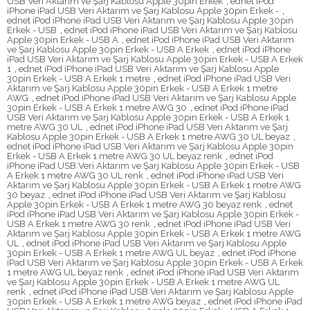
USB Veri Aktarım ve Şarj Kablosu Apple 30pin Erkek
,
ednet iPod
iPhone iPad USB Veri Aktarım ve Şarj Kablosu Apple 30pin Erkek -
,
ednet iPod iPhone iPad USB Veri Aktarım ve Şarj Kablosu Apple 30pin
Erkek - USB
,
ednet iPod iPhone iPad USB Veri Aktarım ve Şarj Kablosu
Apple 30pin Erkek - USB A
,
ednet iPod iPhone iPad USB Veri Aktarım
ve Şarj Kablosu Apple 30pin Erkek - USB A Erkek
,
ednet iPod iPhone
iPad USB Veri Aktarım ve Şarj Kablosu Apple 30pin Erkek - USB A Erkek
1
,
ednet iPod iPhone iPad USB Veri Aktarım ve Şarj Kablosu Apple
30pin Erkek - USB A Erkek 1 metre
,
ednet iPod iPhone iPad USB Veri
Aktarım ve Şarj Kablosu Apple 30pin Erkek - USB A Erkek 1 metre
AWG
,
ednet iPod iPhone iPad USB Veri Aktarım ve Şarj Kablosu Apple
30pin Erkek - USB A Erkek 1 metre AWG 30
,
ednet iPod iPhone iPad
USB Veri Aktarım ve Şarj Kablosu Apple 30pin Erkek - USB A Erkek 1
metre AWG 30 UL
,
ednet iPod iPhone iPad USB Veri Aktarım ve Şarj
Kablosu Apple 30pin Erkek - USB A Erkek 1 metre AWG 30 UL beyaz
,
ednet iPod iPhone iPad USB Veri Aktarım ve Şarj Kablosu Apple 30pin
Erkek - USB A Erkek 1 metre AWG 30 UL beyaz renk
,
ednet iPod
iPhone iPad USB Veri Aktarım ve Şarj Kablosu Apple 30pin Erkek - USB
A Erkek 1 metre AWG 30 UL renk
,
ednet iPod iPhone iPad USB Veri
Aktarım ve Şarj Kablosu Apple 30pin Erkek - USB A Erkek 1 metre AWG
30 beyaz
,
ednet iPod iPhone iPad USB Veri Aktarım ve Şarj Kablosu
Apple 30pin Erkek - USB A Erkek 1 metre AWG 30 beyaz renk
,
ednet
iPod iPhone iPad USB Veri Aktarım ve Şarj Kablosu Apple 30pin Erkek -
USB A Erkek 1 metre AWG 30 renk
,
ednet iPod iPhone iPad USB Veri
Aktarım ve Şarj Kablosu Apple 30pin Erkek - USB A Erkek 1 metre AWG
UL
,
ednet iPod iPhone iPad USB Veri Aktarım ve Şarj Kablosu Apple
30pin Erkek - USB A Erkek 1 metre AWG UL beyaz
,
ednet iPod iPhone
iPad USB Veri Aktarım ve Şarj Kablosu Apple 30pin Erkek - USB A Erkek
1 metre AWG UL beyaz renk
,
ednet iPod iPhone iPad USB Veri Aktarım
ve Şarj Kablosu Apple 30pin Erkek - USB A Erkek 1 metre AWG UL
renk
,
ednet iPod iPhone iPad USB Veri Aktarım ve Şarj Kablosu Apple
30pin Erkek - USB A Erkek 1 metre AWG beyaz
,
ednet iPod iPhone iPad