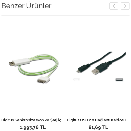
Benzer Ürünler
Digitus Senkronizasyon ve Şarj için FLUX CONNECT Işıklı Kablo, Apple Dock erkek <-> USB A erkek 0.90 metre, AWG28, beyaz renk, iPod, iPhone için ideal
Digitus USB 2.0 Bağlantı Kablosu, USB A Erkek - micro USB B Erkek, 1.80 metre, AWG 28, UL, siyah renk
1.993,76 TL
81,69 TL