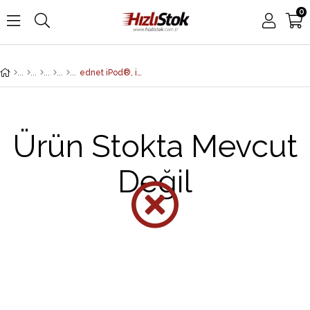
0
ednet iPod®, iPhone®, iPad® USB Veri Aktarım ve Şarj Kablosu, Apple 30pin Erkek - USB A Erkek, 1 metre, AWG 30, UL, beyaz renk