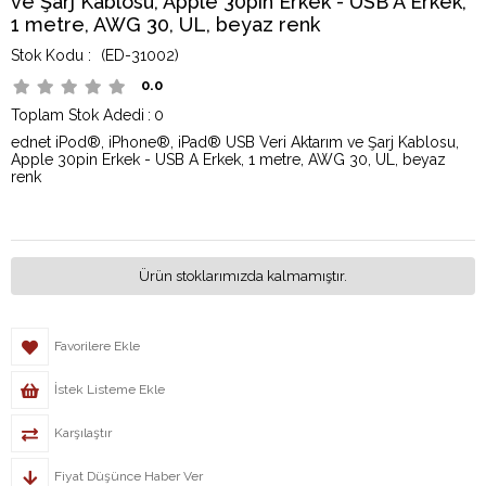
ve Şarj Kablosu, Apple 30pin Erkek - USB A Erkek,
1 metre, AWG 30, UL, beyaz renk
(ED-31002)
0.0
Toplam Stok Adedi
:
0
ednet iPod®, iPhone®, iPad® USB Veri Aktarım ve Şarj Kablosu,
Apple 30pin Erkek - USB A Erkek, 1 metre, AWG 30, UL, beyaz
renk
Ürün stoklarımızda kalmamıştır.
Favorilere Ekle
İstek Listeme Ekle
Karşılaştır
Fiyat Düşünce Haber Ver