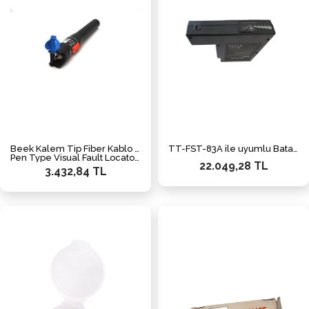
Beek Kalem Tip Fiber Kablo Hata Tespit Cihazı, optik çıkış gücü > 20 mW, 2.5mm Universal Konektör
TT-FST-83A ile uyumlu Batarya
Pen Type Visual Fault Locator/Detector, optical output power > 20mW, 2.5mm Universal Connector
22.049,28 TL
3.432,84 TL