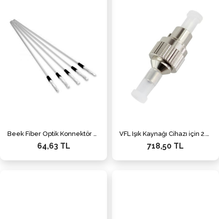
Beek Fiber Optik Konnektör Temizleme Çubukları, 2.5 mm, ST/FC/SC Konnektörler için
VFL Işık Kaynağı Cihazı için 2.5 mm <-> 1.25mm Çeviren Ara Adaptör, 1.25/UPC (Dişi) <-> FC/UPC (Erkek), SM 9/125 Hibrid Adaptör
64,63 TL
718,50 TL