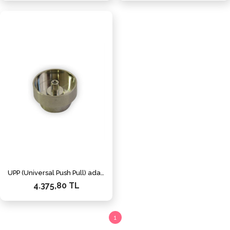
UPP (Universal Push Pull) adapter for LC, MU (diameter=1.25mm)
4.375,80 TL
1