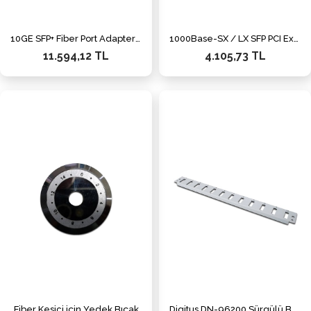
10GE SFP+ Fiber Port Adapter (for use of 3rd-4rd 10GE modul in with GSM73xxS swiches)
1000Base-SX / LX SFP PCI Express Ethernet Adaptörü
11.594,12 TL
4.105,73 TL
Fiber Kesici için Yedek Bıçak
Digitus DN-96200 Sürgülü Boş Fiber Optik Sonlandırma Kutusu için Önpanel, 12 x SC, Gri Renk