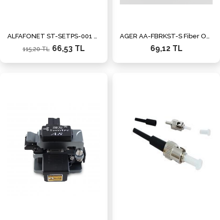
ALFAFONET ST-SETPS-001 24'LÜ FİBER EK KASET
AGER AA-FBRKST-S Fiber Optik Kaset Bağlantı Somunu Siyah
66,53 TL
69,12 TL
115,20 TL