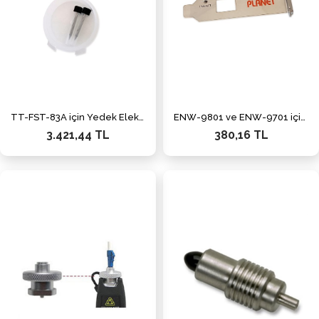
TT-FST-83A için Yedek Elektrod
ENW-9801 ve ENW-9701 için Low Profile Bracket
3.421,44 TL
380,16 TL