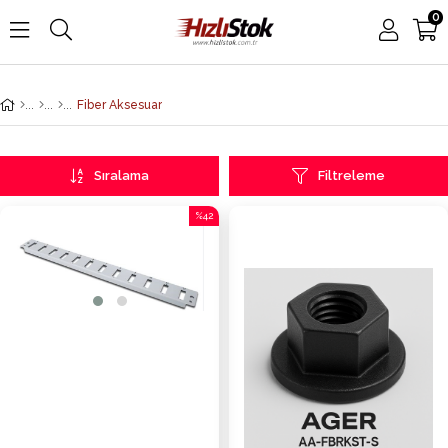
0
Fiber Aksesuar
Sıralama
Filtreleme
%42
İndirim
%42İndirim