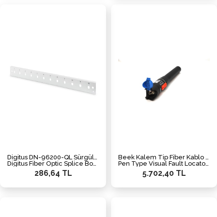
Digitus DN-96200-QL Sürgülü Boş Fiber Optik Sonlandırma Kutusu için Önpanel, Kilit Mekanizmalı, 12 x ST Simplex, 1U
Beek Kalem Tip Fiber Kablo Hata Tespit Cihazı, optik çıkış gücü > 30 mW, 2.5mm Universal Konektör
Digitus Fiber Optic Splice Box Front Panel, quick lock, 12 x ST Simplex, 1U
Pen Type Visual Fault Locator/Detector, optical output power > 30mW, 2.5mm Universal Connector
286,64 TL
5.702,40 TL