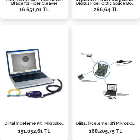
Blade for Fiber Cleaver
Digitus Fiber Optic Splice Box Front Panel, 12 x SC, Grey
16.651,01 TL
286,64 TL
Dijital İnceleme Kit'i Mikroskop, FiberChek2™ yazılımı, konnektör uçları ve aksesuarları dahil
Dijital İnceleme Kit'i Mikroskop, USB 2.0 Güç Ölçer, FiberChek2™ yazılımı, konnektör uçları ve aksesuarları dahil
151.052,61 TL
168.205,75 TL