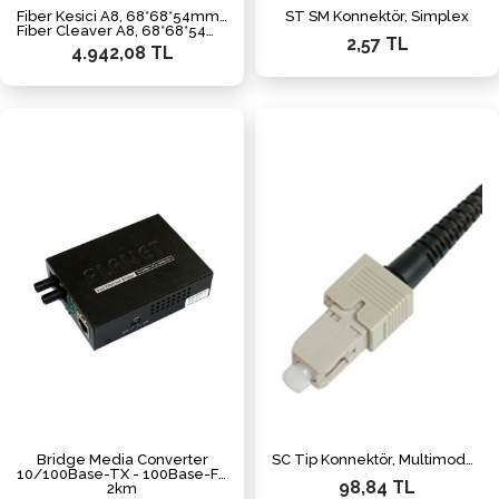
Fiber Kesici A8, 68*68*54mm, Single core
ST SM Konnektör, Simplex
Fiber Cleaver A8, 68*68*54mm, Single core
2,57 TL
4.942,08 TL
Bridge Media Converter
SC Tip Konnektör, Multimode, Simplex
10/100Base-TX - 100Base-FX (ST, MM)
98,84 TL
2km