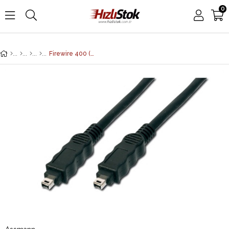
0
Firewire 400 (IEEE 1394) Kablo, 4 pin erkek / 4 pin erkek, 1.80 metre, AWG: 28, IEEE 1394-2008, UL, siyah renk