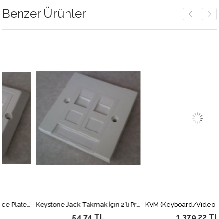
Benzer Ürünler
80x80 Priz Çerçevesi (Face Plate) 2&#039;li
Keystone Jack Takmak İçin 2’li Priz Çerçevesi, tozdan korumak amacıyla kapaklı
54,74 TL
1.379,22 TL