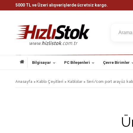
5000 TL ve Üzeri alışverişlerde ücretsiz kargo.
Bilgisayar
PC Bileşenleri
Çevre Birimler
Anasayfa
>
Kablo Çeşitleri
>
Kablolar
>
Seri/com port arayüz kab