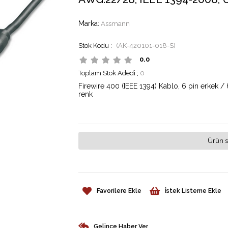
Marka
:
Assmann
(AK-420101-018-S)
0.0
Toplam Stok Adedi
:
0
Firewire 400 (IEEE 1394) Kablo, 6 pin erkek /
renk
Ürün s
Favorilere Ekle
İstek Listeme Ekle
Gelince Haber Ver