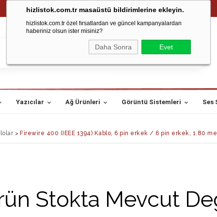
hizlistok.com.tr masaüstü bildirimlerine ekleyin.
hizlistok.com.tr özel fırsatlardan ve güncel kampanyalardan
haberiniz olsun ister misiniz?
Daha Sonra
Evet
Yazıcılar
Ağ Ürünleri
Görüntü Sistemleri
Ses 
lolar
>
Firewire 400 (IEEE 1394) Kablo, 6 pin erkek / 6 pin erkek, 1.80 