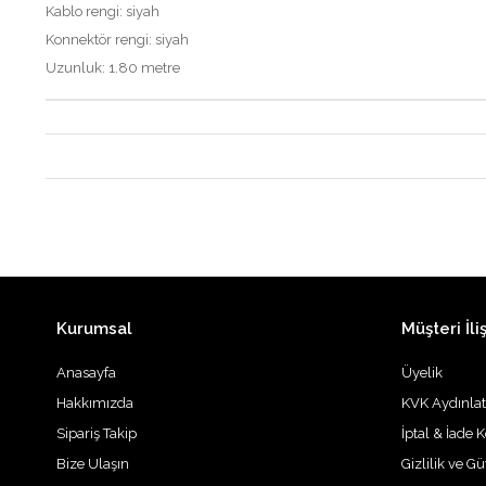
Kablo rengi: siyah
Konnektör rengi: siyah
Uzunluk: 1.80 metre
Kurumsal
Müşteri İliş
Anasayfa
Üyelik
Hakkımızda
KVK Aydınla
Sipariş Takip
İptal & İade K
Bize Ulaşın
Gizlilik ve G