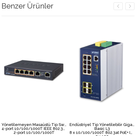
Benzer Ürünler
Yönetilemeyen Masaüstü Tip Switch (Unmanaged Desktop Switch)
Endüstriyel Tip Yönetilebilir Gigabit PoE Switch (Industrial Managed Gigabit PoE Switch)
4-port 10/100/1000T IEEE 802.3at/af PoE+ injector (Port başına 30 watt) (PoE Güç Bütçesi maks. 55 Watt)
Basic L3
2-port 10/100/1000T
8 x 10/100/1000T 802.3at PoE+ Injector (Port-1 ile Port-8 arası) (Port başına 36 watt) (PoE Güç Bütçesi maks. 240 watt)