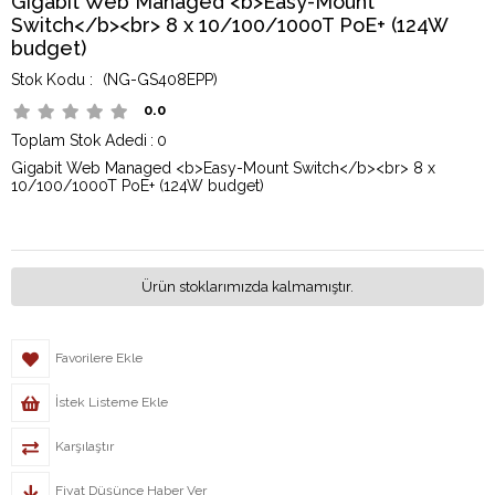
Gigabit Web Managed <b>Easy-Mount
Switch</b><br> 8 x 10/100/1000T PoE+ (124W
budget)
(NG-GS408EPP)
0.0
Toplam Stok Adedi
:
0
Gigabit Web Managed <b>Easy-Mount Switch</b><br> 8 x
10/100/1000T PoE+ (124W budget)
Ürün stoklarımızda kalmamıştır.
Favorilere Ekle
İstek Listeme Ekle
Karşılaştır
Fiyat Düşünce Haber Ver