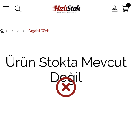
0
Gigabit Web Managed <b>Easy-Mount Switch</b><br> 8 x 10/100/1000T PoE+ (124W budget)